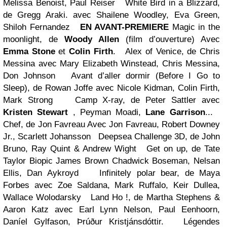
Melissa Benoist, Paul Reiser
White Bird in a Blizzard,
de Gregg Araki.
avec Shailene Woodley, Eva Green,
Shiloh Fernandez
EN AVANT-PREMIERE
Magic in the
moonlight, de
Woody Allen
(film d’ouverture)
Avec
Emma Stone
et
Colin Firth
.
Alex of Venice, de Chris
Messina
avec Mary Elizabeth Winstead, Chris Messina,
Don Johnson
Avant d’aller dormir (Before I Go to
Sleep), de Rowan Joffe
avec Nicole Kidman, Colin Firth,
Mark Strong
Camp X-ray, de Peter Sattler
avec
Kristen Stewart
, Peyman Moadi,
Lane Garrison
...
Chef, de Jon Favreau
Avec Jon Favreau, Robert Downey
Jr., Scarlett Johansson
Deepsea Challenge 3D, de John
Bruno, Ray Quint & Andrew Wight
Get on up, de Tate
Taylor Biopic James Brown
Chadwick Boseman, Nelsan
Ellis, Dan Aykroyd
Infinitely polar bear, de Maya
Forbes
avec Zoe Saldana, Mark Ruffalo, Keir Dullea,
Wallace Wolodarsky
Land Ho !, de Martha Stephens &
Aaron Katz
avec Earl Lynn Nelson, Paul Eenhoorn,
Daníel Gylfason, Þrúður Kristjánsdóttir.
Légendes