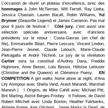
L’occasion de réunir un plateau d’excellence, avec des
hommages
à John McTiernan, Will Ferrell, Ray Liotta,
Jessica Chastain, Lauren Bacall, Robin Williams,
Yul
Brynner
(Deauville Legend) et James Cameron. Pas mal
pour 9 jours de festival !
Côté jury
,
c’est aussi une
sélection spéciale anniversaire, avec d’anciens
présidents sur le retour : Costa-Gavras (en chef de
file), Emmanuelle Béart, Pierre Lescure, Vincent Lindon,
Jean-Pierre Jeunet, Claude Lelouch, Marie-Claude
Pietragalla et André Téchiné.
Le jury de la révélation
Cartier
sera lui constitué d’Audrey Dana, Freddie
Highmore, Anne Berest, Lola Bessis, Héloïse Letissier
(Christine and the Queens) et Clémence Poesy.
EN
COMPETITION
A girl walks home alone at night, d‘Ana
Lily Amirpour
avec Sheila Vand, Arash Marandi, Marshall
Manesh |
I Origins, de Mike Cahill
avec Michael Pitt,
Brit Marling, Astrid Berges-Frisbey
It Follows, de David
Robert Mitchell
avec Linda Boston, Heather Fairbanks,
Aldante Foster, Keir Gilchrist
Jamie Marks Is Dead, de