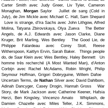
Carter Smith
avec Judy Greer, Liv Tyler, Cameron
Monaghan,
Morgan
Saylor
Juillet de sang (Cold in
July), de Jim Mickle
avec Michael C. Hall, Sam Shepard
Love is strange, d’Ira Sachs
avec John Lithgow, Alfred
Molina, Tatyana Zbirovskaya, Olya Zueva
The Better
Angels, de A.J. Edwards
avec Jason Clarke, Diane
Kruger, Brit Marling, Wes Bentley
The Good Lie, de
Philippe Falardeau
avec Corey Stoll, Reese
Witherspoon, Kaitlyn Ervin, Sarah Baker.
Things people
do, de Saar Klein
avec Wes Bentley, Haley Bennett
Un
homme très recherché (A Most Wanted Man), d’Anton
Corbijn
avec Rachel McAdams, Robin Wright, Philip
Seymour Hoffman, Grigori Dobryguine, Willem Dafoe
Uncertain Terms, de
Nathan
Silver
avec David Dahlbom,
Adinah Dancyger, Casey Drogin, Hannah Gross
War
Story, de Mark Jackson
avec Catherine Keener, Hafsia
Herzi, Ben Kingsley, Vincenzo Amato
Whiplash, de
Damien Chazelle
avec Miles Teller, J.K. Simmons,