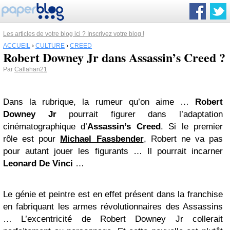
Les articles de votre blog ici ? Inscrivez votre blog !
ACCUEIL
›
CULTURE
›
CREED
Robert Downey Jr dans Assassin’s Creed ?
Par
Callahan21
Dans la rubrique, la rumeur qu’on aime …
Robert
Downey Jr
pourrait figurer dans l’adaptation
cinématographique d’
Assassin’s Creed
. Si le premier
rôle est pour
Michael Fassbender
, Robert ne va pas
pour autant jouer les figurants … Il pourrait incarner
Leonard De Vinci
…
Le génie et peintre est en effet présent dans la franchise
en fabriquant les armes révolutionnaires des Assassins
… L’excentricité de Robert Downey Jr collerait