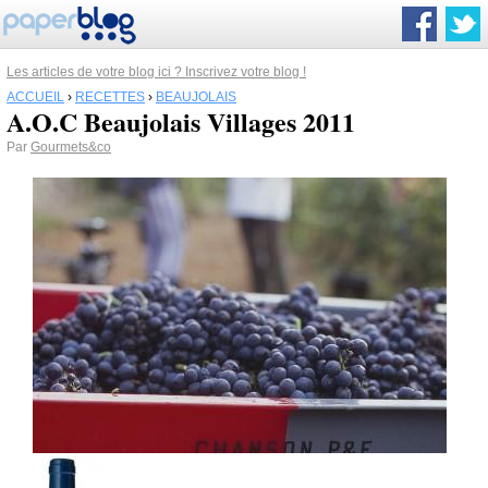
Les articles de votre blog ici ? Inscrivez votre blog !
ACCUEIL
›
RECETTES
›
BEAUJOLAIS
A.O.C Beaujolais Villages 2011
Par
Gourmets&co