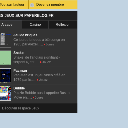
Tout sur l'auteur
Devenez membre
ES JEUX SUR PAPERBLOG.FR
Arcade
Casino
Réflexion
Jeu de briques
Ce jeu de briques a été conçu en
1985 par Alexei......
Jouez
Snake
Snake, de l'anglais signifiant «
serpent », est......
Jouez
Pacman
Pac-Man est un jeu vidéo créé en
1979 par le......
Jouez
Bubble
Puzzle Bobble aussi appelée Bust-a-
Move en......
Jouez
Découvrir l'espace Jeux