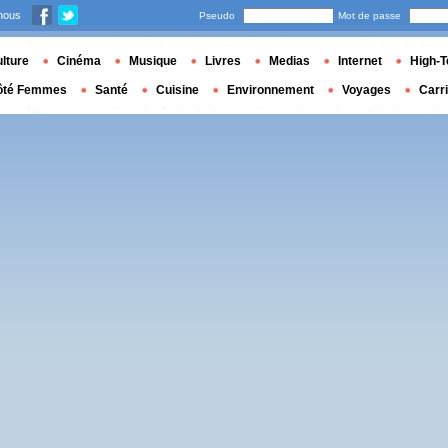
nous
Pseudo
Mot de passe
lture
Cinéma
Musique
Livres
Medias
Internet
High-T
ôté Femmes
Santé
Cuisine
Environnement
Voyages
Carr