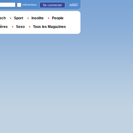
mémorisez
oublié?
Se connecter
ech
Sport
Insolite
People
ières
Sexo
Tous les Magazines