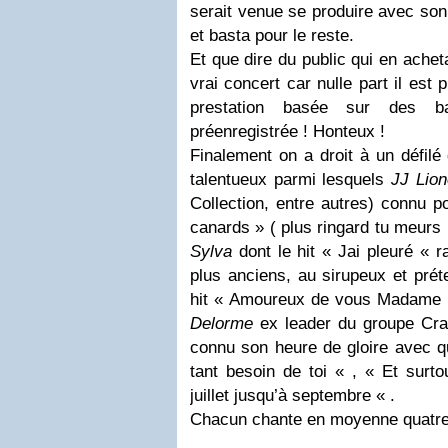
serait venue se produire avec son 
et basta pour le reste.
Et que dire du public qui en achet
vrai concert car nulle part il est 
prestation basée sur des 
préenregistrée ! Honteux !
Finalement on a droit à un défil
talentueux parmi lesquels
JJ Lion
Collection, entre autres) connu 
canards » ( plus ringard tu meurs
Sylva
dont le hit « Jai pleuré « 
plus anciens, au sirupeux et pré
hit « Amoureux de vous Madame 
Delorme
ex leader du groupe Cra
connu son heure de gloire avec q
tant besoin de toi « , « Et surt
juillet jusqu’à septembre « .
Chacun chante en moyenne quatre t