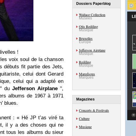
Dossiers Paperblog
Wallace Collection
L
Musées
Otis Redding
Musique
Bruxelles
Europe
Jefferson Airplane
ivelles !
Musique
les voix soul de la chanson
Redding
Musique
 débuts fit partie des Jets,
itariste, celui dont Gerard
Maredsous
Marques
ique, celui qui a adapté en
 " du
Jefferson Airplane
",
iers albums de 1967 à 1971
Magazines
n’ blues.
Concerts & Festivals
canent : « Hé JP t’as viré ta
Culture
ut, il y a des choses qui ne
Musique
ent tous les albums du sieur