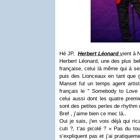
Hé JP,
Herbert Léonard
v
ient à N
Herbert Léonard, une des plus bel
française, celui là même qui à ses
puis des Lionceaux en tant que gu
Manset fut un temps agent artist
français le " Somebody to Love
celui aussi dont les quatre prem
sont des petites perles de rhythm 
Bref , j’aime bien ce mec là..
Oui je sais, j'en vois déjà qui ri
cuti ?, t’as picolé ? « Pas du to
s’expliquent pas et j’ai pratiquem