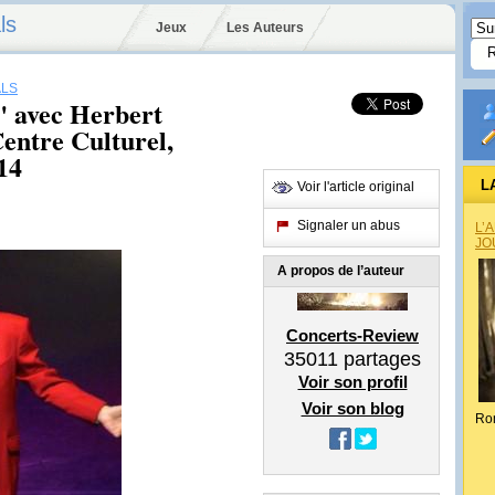
ls
Jeux
Les Auteurs
ALS
" avec Herbert
ntre Culturel,
014
L
Voir l'article original
Signaler un abus
L’
JO
A propos de l’auteur
Concerts-Review
35011
partages
Voir son profil
Voir son blog
Ro