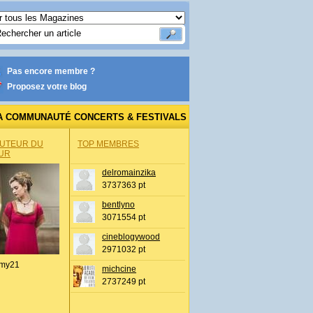
Pas encore membre ?
Proposez votre blog
A COMMUNAUTÉ CONCERTS & FESTIVALS
AUTEUR DU
TOP MEMBRES
UR
delromainzika
3737363 pt
bentlyno
3071554 pt
cineblogywood
2971032 pt
my21
michcine
2737249 pt