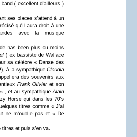
band ( excellent d’ailleurs )
ant ses places s’attend à un
précisé qu’il aura droit à une
bandes avec la musique
é de has been plus ou moins
el
( ex bassiste de Wallace
pour sa célèbre « Danse des
 !), à la sympathique
Claudia
rappellera des souvenirs aux
tentieux
Frank Olivier
et son
« , et au sympathique
Alain
zy Horse qui dans les 70’s
uelques titres comme « J’ai
out ne m’oublie pas et « De
itres et puis s’en va.