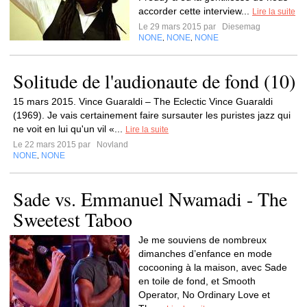
accorder cette interview...
Lire la suite
Le 29 mars 2015 par
Diesemag
NONE
NONE
NONE
,
,
Solitude de l'audionaute de fond (10)
15 mars 2015. Vince Guaraldi – The Eclectic Vince Guaraldi
(1969). Je vais certainement faire sursauter les puristes jazz qui
ne voit en lui qu'un vil «...
Lire la suite
Le 22 mars 2015 par
Novland
NONE
NONE
,
Sade vs. Emmanuel Nwamadi - The
Sweetest Taboo
Je me souviens de nombreux
dimanches d’enfance en mode
cocooning à la maison, avec Sade
en toile de fond, et Smooth
Operator, No Ordinary Love et