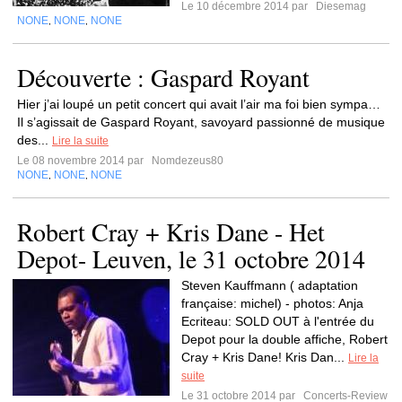
Le 10 décembre 2014 par
Diesemag
NONE
NONE
NONE
,
,
Découverte : Gaspard Royant
Hier j’ai loupé un petit concert qui avait l’air ma foi bien sympa…
Il s’agissait de Gaspard Royant, savoyard passionné de musique
des...
Lire la suite
Le 08 novembre 2014 par
Nomdezeus80
NONE
NONE
NONE
,
,
Robert Cray + Kris Dane - Het
Depot- Leuven, le 31 octobre 2014
Steven Kauffmann ( adaptation
française: michel) - photos: Anja
Ecriteau: SOLD OUT à l'entrée du
Depot pour la double affiche, Robert
Cray + Kris Dane! Kris Dan...
Lire la
suite
Le 31 octobre 2014 par
Concerts-Review