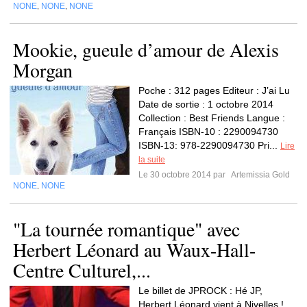
NONE
NONE
NONE
,
,
Mookie, gueule d’amour de Alexis
Morgan
Poche : 312 pages Editeur : J’ai Lu
Date de sortie : 1 octobre 2014
Collection : Best Friends Langue :
Français ISBN-10 : 2290094730
ISBN-13: 978-2290094730 Pri...
Lire
la suite
Le 30 octobre 2014 par
Artemissia Gold
NONE
NONE
,
"La tournée romantique" avec
Herbert Léonard au Waux-Hall-
Centre Culturel,...
Le billet de JPROCK : Hé JP,
Herbert Léonard vient à Nivelles !