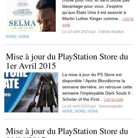
chose pour moi, et sans doute pas
davantage pour vous. J'espère
qu'aux États Unis il est associé à
Martin Luther Kinger comme...
Lire la
suite
Le 10 avril 2015 par
A Bride Abattue
NONE
NONE
,
Mise à jour du PlayStation Store du
1er Avril 2015
La mise à jour du PS Store est
disponible ! Après Bloodborne la
semaine dernière, on retrouve cette
semaine l'impitoyable Dark Souls II :
Scholar of the First...
Lire la suite
Le 01 avril 2015 par
Gamesngeeks
NONE
NONE
NONE
,
,
Mise à jour du PlayStation Store du