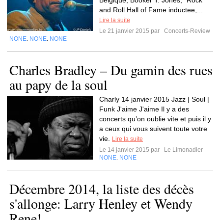
Belgique, Booker T. Jones, "Rock
and Roll Hall of Fame inductee,...
Lire la suite
Le 21 janvier 2015 par
Concerts-Review
NONE
NONE
NONE
,
,
Charles Bradley – Du gamin des rues
au papy de la soul
Charly 14 janvier 2015 Jazz | Soul |
Funk J'aime J'aime Il y a des
concerts qu’on oublie vite et puis il y
a ceux qui vous suivent toute votre
vie.
Lire la suite
Le 14 janvier 2015 par
Le Limonadier
NONE
NONE
,
Décembre 2014, la liste des décès
s'allonge: Larry Henley et Wendy
Rene!