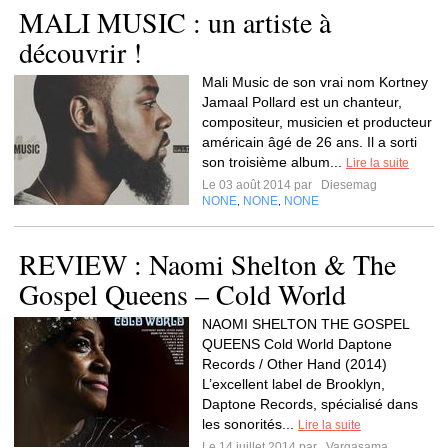
MALI MUSIC : un artiste à
découvrir !
Mali Music de son vrai nom Kortney
Jamaal Pollard est un chanteur,
compositeur, musicien et producteur
américain âgé de 26 ans. Il a sorti
son troisième album...
Lire la suite
Le 03 août 2014 par
Diesemag
NONE
NONE
NONE
,
,
REVIEW : Naomi Shelton & The
Gospel Queens – Cold World
NAOMI SHELTON THE GOSPEL
QUEENS Cold World Daptone
Records / Other Hand (2014)
L’excellent label de Brooklyn,
Daptone Records, spécialisé dans
les sonorités...
Lire la suite
Le 14 juillet 2014 par
Vargasama