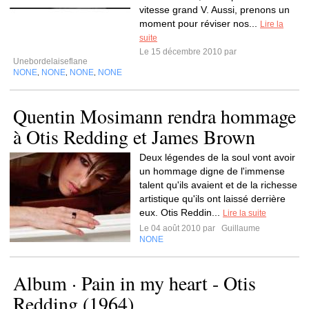
vitesse grand V. Aussi, prenons un
moment pour réviser nos...
Lire la
suite
Le 15 décembre 2010 par
Unebordelaiseflane
NONE
NONE
NONE
NONE
,
,
,
Quentin Mosimann rendra hommage
à Otis Redding et James Brown
Deux légendes de la soul vont avoir
un hommage digne de l'immense
talent qu'ils avaient et de la richesse
artistique qu'ils ont laissé derrière
eux. Otis Reddin...
Lire la suite
Le 04 août 2010 par
Guillaume
NONE
Album · Pain in my heart - Otis
Redding (1964)