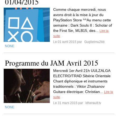
01/04/2015
Comme chaque mercredi, nous
avons droit à la mise à jour du
PlayStation Store ^^Au menu cette
semaine : Dark Souls II : Scholar of
the First Sin, MLB15, des...
Lire la
suite
Le 01 avril 2015 par
Guglielmu2bb
NONE
Programme du JAM Avril 2015
Mercredi 1er Avril 21h UULZALGA
ELECTRO/TRAD Sibérie Orientale
Chant diphonique et instruments
traditionnels : Viktor Zhalsanov
Guitare électrique: Christian...
Lire la
suite
Le 31 mars 2015 par
Idherault.tv
NONE