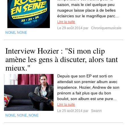
saison, mais le ciel quelque peu
nuageux laisse place à de belles
éclaircies sur le magnifique parc...
Lire la suite
Le 29 août 2014 par
Chroniquemusicale
NONE
NONE
,
Interview Hozier : "Si mon clip
amène les gens à discuter, alors tant
mieux."
Depuis que son EP est sorti on
attendait son premier album avec
impatience. Hozier, Andrew de son
prénom a fait plus que du bon
boulot, son album est une pure...
Lire la suite
Le 25 août 2014 par
Swann
NONE
NONE
NONE
,
,