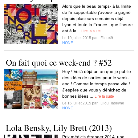
Alors que le beau temps- à la limite
de l'insupportable j'avoue- a gagné
depuis plusieurs semaines déjà
Lyon et toute la France , que l'heure
est à la...
Lire la suite
Le 19 juillet 2015 par
Filou49
NONE
On fait quoi ce week-end ? #52
Hey ! Voilà déjà un an que je publie
des idées de sorties pour le week-
end ! Comme le temps passe vite !
J'espère que vous y dénichez de
bonnes idées,...
Lire la suite
Le 16 juillet 2015 par
Lilou_laseyne
NONE
Lola Bensky, Lily Brett (2013)
Prix médicis étranger 2014, une