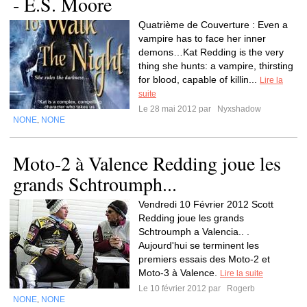
- E.S. Moore
Quatrième de Couverture : Even a
vampire has to face her inner
demons…Kat Redding is the very
thing she hunts: a vampire, thirsting
for blood, capable of killin...
Lire la
suite
Le 28 mai 2012 par
Nyxshadow
NONE
NONE
,
Moto-2 à Valence Redding joue les
grands Schtroumph...
Vendredi 10 Février 2012 Scott
Redding joue les grands
Schtroumph a Valencia.. .
Aujourd'hui se terminent les
premiers essais des Moto-2 et
Moto-3 à Valence.
Lire la suite
Le 10 février 2012 par
Rogerb
NONE
NONE
,