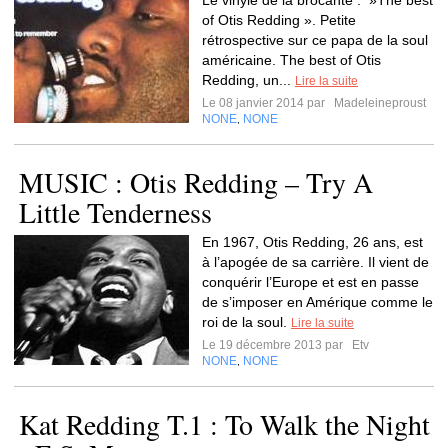
Le vinyle de la brocante : »The best
of Otis Redding ». Petite
rétrospective sur ce papa de la soul
américaine. The best of Otis
Redding, un...
Lire la suite
Le 08 janvier 2014 par
Madeleineproust
NONE
NONE
,
MUSIC : Otis Redding – Try A
Little Tenderness
En 1967, Otis Redding, 26 ans, est
à l’apogée de sa carrière. Il vient de
conquérir l’Europe et est en passe
de s’imposer en Amérique comme le
roi de la soul.
Lire la suite
Le 19 décembre 2013 par
Etv
NONE
NONE
,
Kat Redding T.1 : To Walk the Night