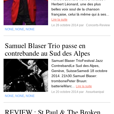
Herbert Léonard, une des plus
belles voix soul de la chanson
française, celui là même qui à ses...
Lire la suite
Le 26 octobre 2014 par
Concerts-Review
NONE
NONE
NONE
,
,
Samuel Blaser Trio passe en
contrebande au Sud des Alpes
Samuel Blaser TrioFestival Jazz
ContrebandLe Sud des Alpes,
Genève, SuisseSamedi 18 octobre
2014. 21h30.Samuel Blaser:
trombonePeter Bruun:
batterieMarc...
Lire la suite
Le 20 octobre 2014 par
Assurbanipal
NONE
NONE
NONE
,
,
REVIEW : St Paul & The Broken