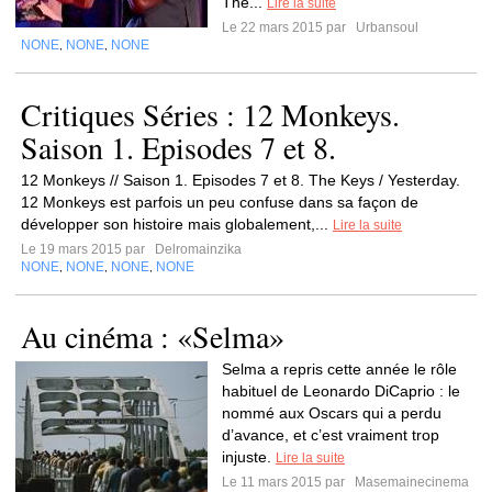
The...
Lire la suite
Le 22 mars 2015 par
Urbansoul
NONE
NONE
NONE
,
,
Critiques Séries : 12 Monkeys.
Saison 1. Episodes 7 et 8.
12 Monkeys // Saison 1. Episodes 7 et 8. The Keys / Yesterday.
12 Monkeys est parfois un peu confuse dans sa façon de
développer son histoire mais globalement,...
Lire la suite
Le 19 mars 2015 par
Delromainzika
NONE
NONE
NONE
NONE
,
,
,
Au cinéma : «Selma»
Selma a repris cette année le rôle
habituel de Leonardo DiCaprio : le
nommé aux Oscars qui a perdu
d’avance, et c’est vraiment trop
injuste.
Lire la suite
Le 11 mars 2015 par
Masemainecinema