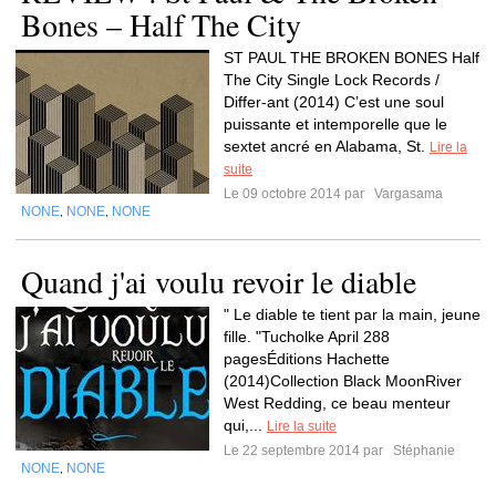
Bones – Half The City
ST PAUL THE BROKEN BONES Half
The City Single Lock Records /
Differ-ant (2014) C’est une soul
puissante et intemporelle que le
sextet ancré en Alabama, St.
Lire la
suite
Le 09 octobre 2014 par
Vargasama
NONE
NONE
NONE
,
,
Quand j'ai voulu revoir le diable
" Le diable te tient par la main, jeune
fille. "Tucholke April 288
pagesÉditions Hachette
(2014)Collection Black MoonRiver
West Redding, ce beau menteur
qui,...
Lire la suite
Le 22 septembre 2014 par
Stéphanie
NONE
NONE
,