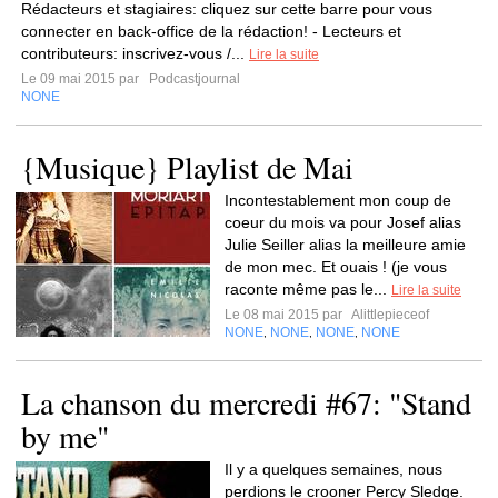
Rédacteurs et stagiaires: cliquez sur cette barre pour vous
connecter en back-office de la rédaction! - Lecteurs et
contributeurs: inscrivez-vous /...
Lire la suite
Le 09 mai 2015 par
Podcastjournal
NONE
{Musique} Playlist de Mai
Incontestablement mon coup de
coeur du mois va pour Josef alias
Julie Seiller alias la meilleure amie
de mon mec. Et ouais ! (je vous
raconte même pas le...
Lire la suite
Le 08 mai 2015 par
Alittlepieceof
NONE
NONE
NONE
NONE
,
,
,
La chanson du mercredi #67: "Stand
by me"
Il y a quelques semaines, nous
perdions le crooner Percy Sledge.