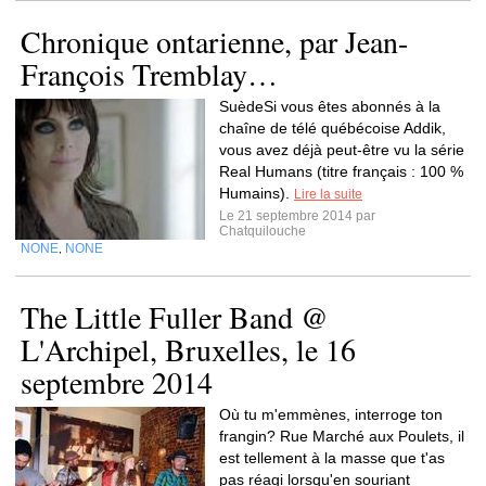
Chronique ontarienne, par Jean-
François Tremblay…
SuèdeSi vous êtes abonnés à la
chaîne de télé québécoise Addik,
vous avez déjà peut-être vu la série
Real Humans (titre français : 100 %
Humains).
Lire la suite
Le 21 septembre 2014 par
Chatquilouche
NONE
NONE
,
The Little Fuller Band @
L'Archipel, Bruxelles, le 16
septembre 2014
Où tu m'emmènes, interroge ton
frangin? Rue Marché aux Poulets, il
est tellement à la masse que t'as
pas réagi lorsqu'en souriant