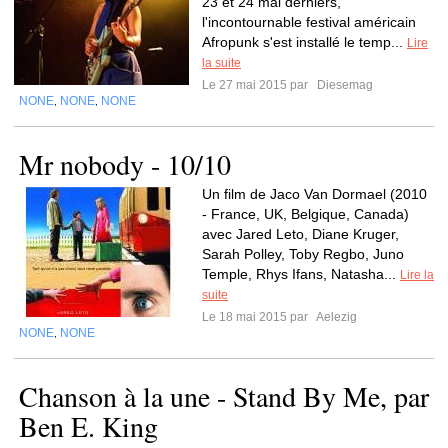
23 et 24 mai derniers,
l'incontournable festival américain
Afropunk s'est installé le temp...
Lire
la suite
Le 27 mai 2015 par
Diesemag
NONE
NONE
NONE
,
,
Mr nobody - 10/10
Un film de Jaco Van Dormael (2010
- France, UK, Belgique, Canada)
avec Jared Leto, Diane Kruger,
Sarah Polley, Toby Regbo, Juno
Temple, Rhys Ifans, Natasha...
Lire la
suite
Le 18 mai 2015 par
Aelezig
NONE
NONE
,
Chanson à la une - Stand By Me, par
Ben E. King