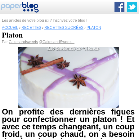
Les articles de votre blog ici ? Inscrivez votre blog !
ACCUEIL
›
RECETTES
›
RECETTES SUCRÉES
›
PLATON
Platon
Par
Cakesandsweets
@CakesandSweets_
On profite des dernières figues
pour confectionner un
platon
! Et
avec ce temps changeant, un coup
froid, un coup chaud, on a besoin