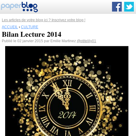
Les articles de votre blog ici ? Inscrivez votre blog !
ACCUEIL
›
CULTURE
Bilan Lecture 2014
Publié le 02 janvier 2015 par Emilie Martinez
@ptitelily01