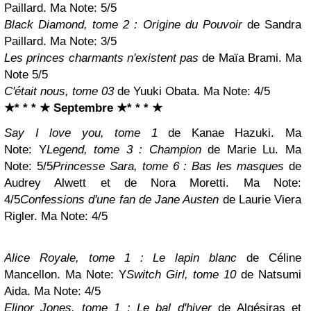
Paillard. Ma Note: 5/5
Black Diamond, tome 2 : Origine du Pouvoir
de Sandra
Paillard. Ma Note: 3/5
Les princes charmants n'existent pas
de Maïa Brami. Ma
Note 5/5
C'était nous, tome 03
de Yuuki Obata. Ma Note: 4/5
★* * * ★ Septembre
★* * * ★
Say I love you, tome 1
de
Kanae Hazuki. Ma
Note:
Y
Legend, tome 3 : Champion
de Marie Lu. Ma
Note: 5/5
Princesse Sara, tome 6 : Bas les masques
de
Audrey Alwett et de Nora Moretti. Ma Note:
4/5
Confessions d'une fan de Jane Austen
de Laurie Viera
Rigler. Ma Note: 4/5
Alice Royale, tome 1 : Le lapin blanc
de Céline
Mancellon
. Ma Note:
Y
Switch Girl, tome 10
de Natsumi
Aida. Ma Note: 4/5
Elinor Jones, tome 1 : Le bal d'hiver
de Algésiras et