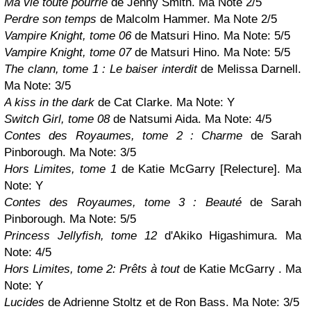
Ma vie toute pourrie
de Jenny Smith. Ma Note 2/5
Perdre son temps
de Malcolm Hammer. Ma Note 2/5
Vampire Knight, tome 06
de Matsuri Hino. Ma Note: 5/5
Vampire Knight, tome 07
de Matsuri Hino. Ma Note:
5/5
The clann, tome 1 : Le baiser interdit
de Melissa Darnell.
Ma Note: 3/5
A kiss in the dark
de Cat Clarke. Ma Note:
Y
Switch Girl, tome 08
de Natsumi Aida. Ma Note: 4/5
Contes des Royaumes, tome 2 : Charme
de Sarah
Pinborough. Ma Note: 3/5
Hors Limites, tome 1
de Katie McGarry
[Relecture]
. Ma
Note:
Y
Contes des Royaumes, tome 3 : Beauté
de Sarah
Pinborough. Ma Note: 5/5
Princess Jellyfish, tome 12
d'Akiko Higashimura. Ma
Note: 4/5
Hors Limites, tome 2: Prêts à tout
de Katie McGarry . Ma
Note:
Y
Lucides
de Adrienne Stoltz et de Ron Bass. Ma Note: 3/5