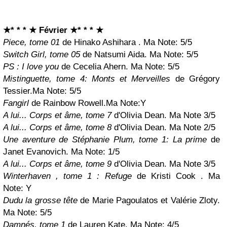
★* * * ★ Février
★* * * ★
Piece, tome 01
de Hinako Ashihara . Ma Note: 5/5
Switch Girl, tome 05
de Natsumi Aida. Ma Note: 5/5
PS : I love you
de Cecelia Ahern. Ma Note: 5/5
Mistinguette, tome 4: Monts et Merveilles
de Grégory
Tessier.
Ma Note: 5/5
Fangirl
de Rainbow Rowell.
Ma Note:
Y
A lui... Corps et âme, tome 7
d'Olivia Dean. Ma Note 3/5
A lui... Corps et âme, tome 8
d'Olivia Dean. Ma Note 2/5
Une aventure de Stéphanie Plum, tome 1: La prime
de
Janet Evanovich. Ma Note: 1/5
A lui... Corps et âme, tome 9
d'Olivia Dean. Ma Note 3/5
Winterhaven , tome 1 : Refuge
de Kristi Cook . Ma
Note:
Y
Dudu la grosse tête
de Marie Pagoulatos et Valérie Zloty.
Ma Note: 5/5
Damnés, tome 1
de Lauren Kate. Ma Note: 4/5