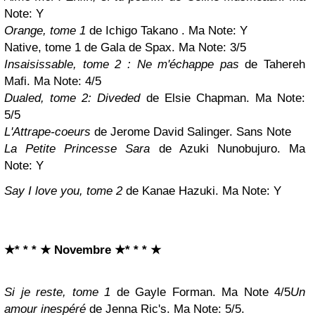
Note:
Y
Orange, tome 1
de Ichigo Takano . Ma Note:
Y
Native, tome 1 de Gala de Spax. Ma Note: 3/5
Insaisissable, tome 2 : Ne m'échappe pas
de Tahereh
Mafi. Ma Note: 4/5
Dualed, tome 2: Diveded
de Elsie Chapman. Ma Note:
5/5
L'Attrape-coeurs
de Jerome David Salinger. Sans Note
La Petite Princesse Sara
de Azuki Nunobujuro. Ma
Note:
Y
Say I love you, tome 2
de
Kanae Hazuki. Ma Note:
Y
★* * * ★ Novembre
★* * * ★
Si je reste, tome 1
de Gayle Forman. Ma Note 4/5
Un
amour inespéré
de Jenna Ric's. Ma Note: 5/5.