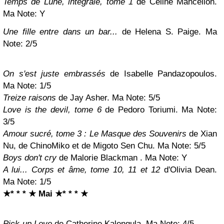
Temps de Lune, intégrale, tome 1
de Céline Mancellon.
Ma Note:
Y
Une fille entre dans un bar...
de Helena S. Paige. Ma
Note: 2/5
On s'est juste embrassés
de Isabelle Pandazopoulos
.
Ma Note: 1/5
Treize raisons
de Jay Asher. Ma Note: 5/5
Love is the devil, tome 6
de Pedoro Toriumi. Ma Note:
3/5
Amour sucré, tome 3 : Le Masque des Souvenirs
de Xian
Nu, de ChinoMiko et de Migoto Sen Chu. Ma Note: 5/5
Boys don't cry
de Malorie Blackman
. Ma Note:
Y
A lui... Corps et âme, tome 10, 11 et 12
d'Olivia Dean.
Ma Note: 1/5
★* * * ★ Mai
★* * * ★
Pick-up Love
de Catherine Kalengula. Ma Note: 4/5