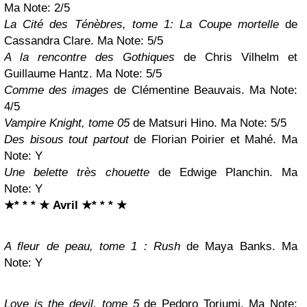
Ma Note: 2/5
La Cité des Ténèbres, tome 1: La Coupe mortelle
de
Cassandra Clare. Ma Note: 5/5
A la rencontre des Gothiques
de Chris Vilhelm et
Guillaume Hantz. Ma Note: 5/5
Comme des images
de Clémentine Beauvais. Ma Note:
4/5
Vampire Knight, to
me 05
de Matsuri Hino. Ma Note: 5/
5
Des bisous tout partout
de Florian Poirier et Mahé. Ma
Note:
Y
Une belette très chouette
de Edwige Planchin.
Ma
Note:
Y
★* * * ★ Avril
★* * * ★
A fleur de peau, tome 1 : Rush
de Maya Banks. Ma
Note:
Y
Love is the devil, tome 5
de Pedoro Toriumi. Ma Note: