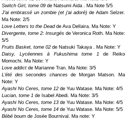
Switch Girl, tome 09
de Natsumi Aida . Ma Note 5/5
J'ai embrassé un zombie (et j'ai adoré)
de Adam Selzer.
Ma Note: 2/5
Love Letters to the Dead
de Ava Dellaira. Ma Note:
Y
Divergente, tome 2: Insurgés
de Veronica Roth. Ma Note:
5/5
Fruits Basket, tome 02
de Natsuki Takaya . Ma Note:
Y
Daisy, Lycéennes à Fukushima tome 1
de Reiko
Momochi.
Ma Note:
Y
Love addict
de Marianne Tran. Ma Note: 3/5
L'été des secondes chances
de Morgan Matson. Ma
Note:
Y
Ayashi No Ceres, tome 12
de Yuu Watase. Ma Note: 4/5
Lucian, tome 1
de Isabel Abedi. Ma Note: 3/5
Ayashi No Ceres, tome 13
de Yuu Watase. Ma Note: 4
/5
Ayashi No Ceres, tome 14
de Yuu Watase. Ma Note: 5/5
Bébé boum
de Josée Bournival. Ma note:
Y