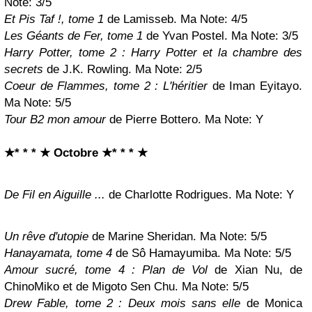
Note: 3/5
Et Pis Taf !, tome
1
de Lamisseb. Ma Note: 4/5
Les Géants de Fer, tome 1
de Yvan Postel. Ma Note: 3/5
Harry Potter, tome 2 : Harry Potter et la chambre des
secrets
de J.K. Rowling. Ma Note: 2/5
Coeur de Flammes, tome 2 : L'héritier
de Iman Eyitayo.
Ma Note: 5/5
Tour B2 mon amour
de Pierre Bottero. Ma Note:
Y
★* * * ★ Octobre
★* * * ★
De Fil en Aiguille ...
de Charlotte Rodrigues. Ma Note:
Y
Un rêve d'utopie
de Marine Sheridan. Ma Note: 5/5
Hanayamata, tome 4
de Sô Hamayumiba. Ma Note: 5/5
Amour sucré, tome 4 : Plan de Vol
de Xian Nu, de
ChinoMiko et de Migoto Sen Chu. Ma Note: 5/5
Drew Fable, tome 2 : Deux mois sans elle
de Monica