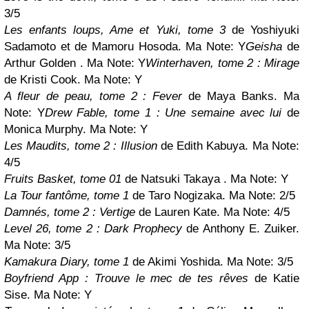
3/5
Les enfants loups, Ame et Yuki, tome 3
de Yoshiyuki
Sadamoto et de Mamoru Hosoda. Ma Note:
Y
Geisha
de
Arthur Golden
. Ma Note:
Y
Winterhaven, tome 2 : Mirage
de Kristi Cook. Ma Note:
Y
A fleur de peau, tome 2 : Fever
de Maya Banks. Ma
Note:
Y
Drew Fable, tome 1 : Une semaine avec lu
i
de
Monica Murphy. Ma Note:
Y
Les Maudits, tome 2 : Illusion
de Edith Kabuya. Ma Note:
4/5
Fruits Basket, tome 01
de Natsuki Takaya . Ma Note:
Y
La Tour fantôme, tome 1
de Taro Nogizaka. Ma Note: 2/5
Damnés, tome 2 : Vertige
de Lauren Kate. Ma Note: 4/5
Level 26, tome 2 : Dark Prophecy
de Anthony E. Zuiker.
Ma Note: 3/5
Kamakura Diary, tome 1
de Akimi Yoshida. Ma Note: 3/5
Boyfriend App : Trouve le mec de tes rêves
de Katie
Sise. Ma Note:
Y