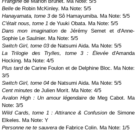
Frangine
de Marion Brunet. Ma Note: 5/5
Belle
de Robin McKinley. Ma Note: 5/5
Hanayamata, tome 3
de Sô Hamayumiba. Ma Note: 5/5
C'était nous, tome 1
de Yuuki Obata. Ma Note: 5/5
Dans mon imagination
de Jérémy Semet et d'Anne-
Sophie Le Saulnier. Ma Note: 5/5
Switch Girl, tome 03
de Natsumi Aida. Ma Note: 5/5
La Trilogie des Trylles, tome 3 : Élevée
d'Amanda
Hocking. Ma Note: 4/5
Plus tard
de Carine Foulon et de Delphine Bloc. Ma Note:
3/5
Switch Girl, tome 04
de Natsumi Aida. Ma Note: 5/5
Cent minutes
de Julien Morit. Ma Note: 4/5
Avalon High : Un amour légendaire
de Meg Cabot. Ma
Note: 3/5
Wild Cards, tome 1 : Attirance & Confusion
de Simone
Elkeles. Ma Note:
Y
Personne ne te sauvera
de Fabrice Colin. Ma Note: 1/5