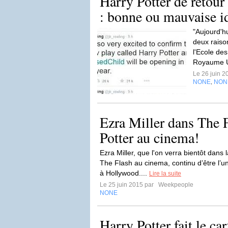
Harry Potter de retour 
: bonne ou mauvaise i
"Aujourd'hu
deux raiso
l'Ecole des
Royaume Un
Le 26 juin 
NONE
NON
,
Ezra Miller dans The 
Potter au cinema!
Ezra Miller, que l'on verra bientôt dans 
The Flash au cinema, continu d’être l’
à Hollywood....
Lire la suite
Le 25 juin 2015 par
Weekpeople
NONE
Harry Potter fait le car