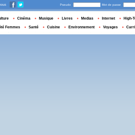
nous
Pseudo
Mot de passe
lture
Cinéma
Musique
Livres
Medias
Internet
High-T
ôté Femmes
Santé
Cuisine
Environnement
Voyages
Carr