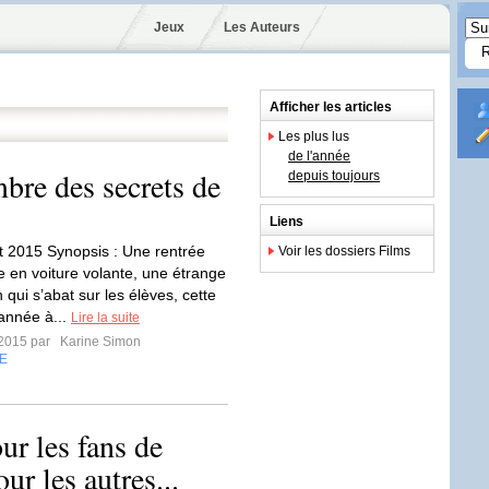
Jeux
Les Auteurs
Afficher les articles
Les plus lus
de l'année
mbre des secrets de
depuis toujours
Liens
et 2015 Synopsis : Une rentrée
Voir les dossiers Films
e en voiture volante, une étrange
 qui s’abat sur les élèves, cette
année à...
Lire la suite
t 2015 par
Karine Simon
E
ur les fans de
our les autres...