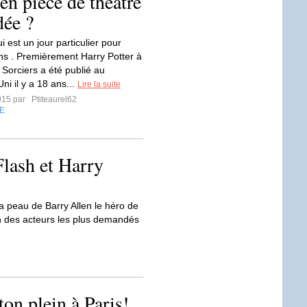
en pièce de théâtre
dée ?
i est un jour particulier pour
ns . Premièrement Harry Potter à
 Sorciers a été publié au
i il y a 18 ans...
Lire la suite
2015 par
Ptiteaurel62
E
Flash et Harry
la peau de Barry Allen le héro de
un des acteurs les plus demandés
ton plein à Paris!