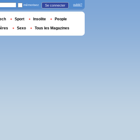
mémorisez
oublié?
Se connecter
ech
Sport
Insolite
People
ières
Sexo
Tous les Magazines