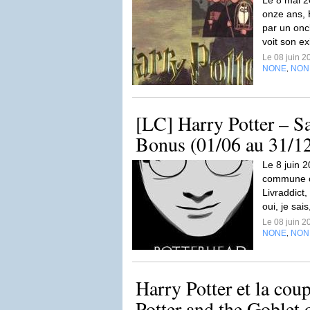
Le 8 mai 2
onze ans, 
par un oncl
voit son e
Le 08 juin 
NONE
NON
,
[LC] Harry Potter – S
Bonus (01/06 au 31/1
Le 8 juin 2
commune o
Livraddict,
oui, je sais,
Le 08 juin 
NONE
NON
,
Harry Potter et la cou
Potter and the Goblet o