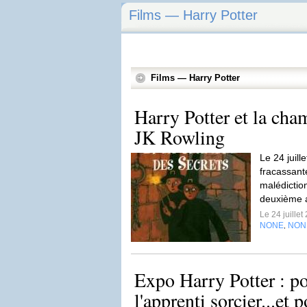
Films — Harry Potter
Films — Harry Potter
Harry Potter et la cha
JK Rowling
Le 24 juill
fracassant
malédiction
deuxième 
Le 24 juille
NONE
NON
,
Expo Harry Potter : po
l'apprenti sorcier...et p