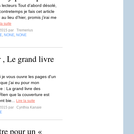
s lecteurs Tout d’abord désolé,
contretemps je fais cet article
 au lieu d’hier, promis j’irai me
la suite
t 2015 par
Tremerius
E
NONE
NONE
,
,
r , Le grand livre
i je vous ouvre les pages d'un
 que j'ai eu pour mon
e : La grand livre des
Rien que la couverture est
t bie...
Lire la suite
t 2015 par
Cynthia Kanaie
E
tre pour un «