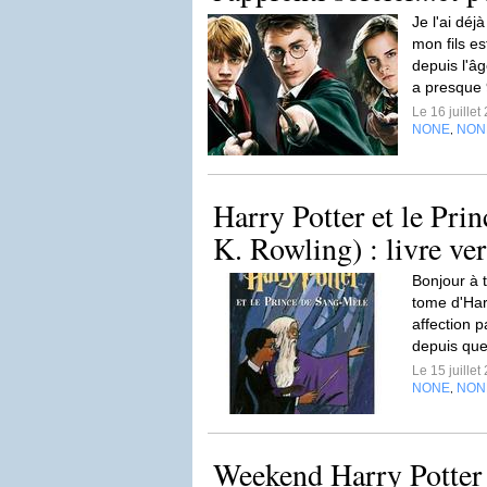
Je l'ai déjà
mon fils e
depuis l'âg
a presque 9
Le 16 juille
NONE
NON
,
Harry Potter et le Prin
K. Rowling) : livre ve
Bonjour à t
tome d'Harr
affection p
depuis que
Le 15 juille
NONE
NON
,
Weekend Harry Potter 