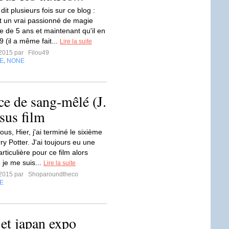
 dit plusieurs fois sur ce blog :
st un vrai passionné de magie
e de 5 ans et maintenant qu'il en
 (il a même fait...
Lire la suite
t 2015 par
Filou49
E
NONE
,
ce de sang-mêlé (J.
rsus film
ous, Hier, j'ai terminé le sixième
y Potter. J'ai toujours eu une
articulière pour ce film alors
 je me suis...
Lire la suite
t 2015 par
Shoparoundtheco
E
et japan expo