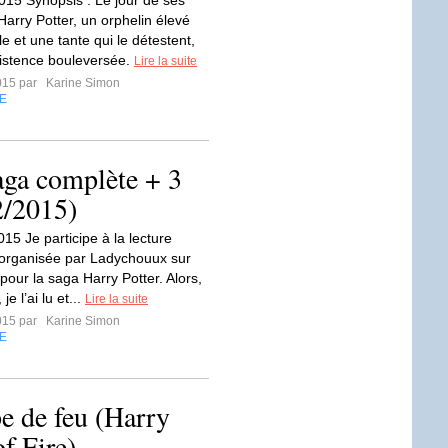
015 Synopsis : Le jour de ses
Harry Potter, un orphelin élevé
e et une tante qui le détestent,
xistence bouleversée.
Lire la suite
2015 par
Karine Simon
E
aga complète + 3
2/2015)
015 Je participe à la lecture
rganisée par Ladychouux sur
 pour la saga Harry Potter. Alors,
 je l’ai lu et...
Lire la suite
2015 par
Karine Simon
E
pe de feu (Harry
f Fire)