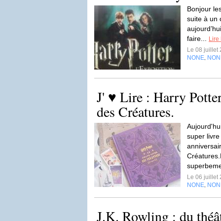
Bonjour le
suite à un 
aujourd’hui
faire...
Lire 
Le 08 juille
NONE
NON
,
J' ♥ Lire : Harry Potte
des Créatures.
Aujourd'hu
super livre
anniversair
Créatures.
superbemen
Le 06 juille
NONE
NON
,
J.K. Rowling : du théâ