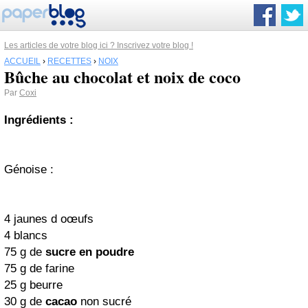
Les articles de votre blog ici ? Inscrivez votre blog !
ACCUEIL
›
RECETTES
›
NOIX
Bûche au chocolat et noix de coco
Par
Coxi
Ingrédients :
Génoise :
4 jaunes d oœufs
4 blancs
75 g de
sucre en poudre
75 g de farine
25 g beurre
30 g de
cacao
non sucré