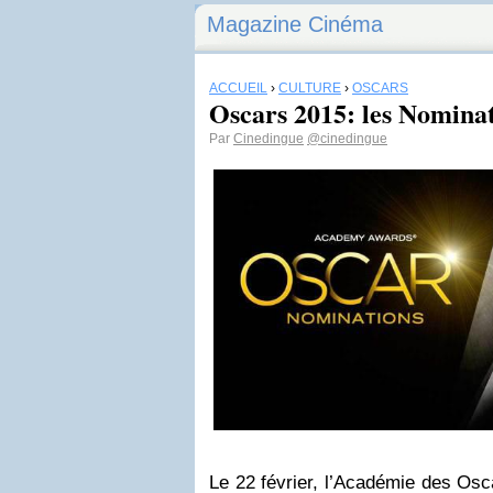
Magazine Cinéma
ACCUEIL
›
CULTURE
›
OSCARS
Oscars 2015: les Nomina
Par
Cinedingue
@cinedingue
Le 22 février, l’Académie des Osc