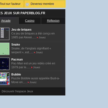
Tout sur l'auteur
Devenez membre
ES JEUX SUR PAPERBLOG.FR
Arcade
Casino
Réflexion
Jeu de briques
Ce jeu de briques a été conçu en
1985 par Alexei......
Jouez
Snake
Snake, de l'anglais signifiant «
serpent », est......
Jouez
Pacman
Pac-Man est un jeu vidéo créé en
1979 par le......
Jouez
Bubble
Puzzle Bobble aussi appelée Bust-a-
Move en......
Jouez
Découvrir l'espace Jeux