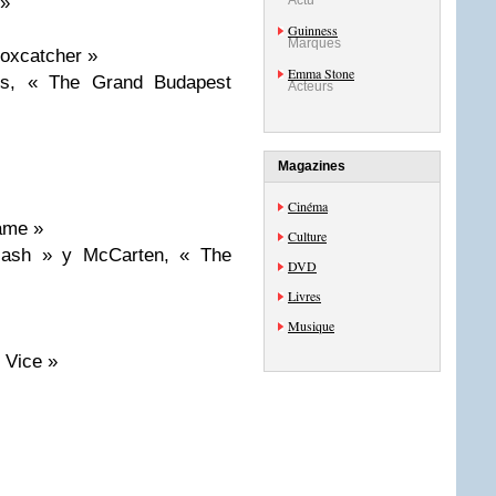
Actu
 »
Guinness
Marques
oxcatcher »
Emma Stone
s, « The Grand Budapest
Acteurs
Magazines
Cinéma
ame »
Culture
lash » y McCarten, « The
DVD
Livres
Musique
 Vice »