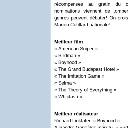
récompenses au gratin du ci
nominations viennent de tombe
genres peuvent débuter! On croise
Marion Cotillard nationale!
Meilleur film
« American Sniper »
« Birdman »
« Boyhood »
« The Grand Budapest Hotel »
« The Imitation Game »
« Selma »
« The Theory of Everything »
« Whiplash »
Meilleur réalisateur
Richard Linklater, « Boyhood »
Alejandro González Iñárritu, « Bi