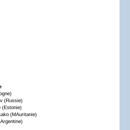
e
logne)
v (Russie)
 (Estonie)
ako (MAuritanie)
(Argentine)