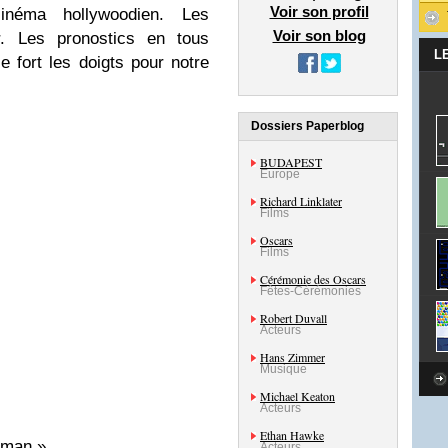
Voir son profil
néma hollywoodien. Les
Voir son blog
r. Les pronostics en tous
L
 fort les doigts pour notre
Dossiers Paperblog
BUDAPEST
Europe
Richard Linklater
Films
Oscars
Films
Cérémonie des Oscars
Fêtes-Cérémonies
Robert Duvall
Acteurs
Hans Zimmer
Musique
Michael Keaton
Acteurs
Ethan Hawke
rdman »
Acteurs