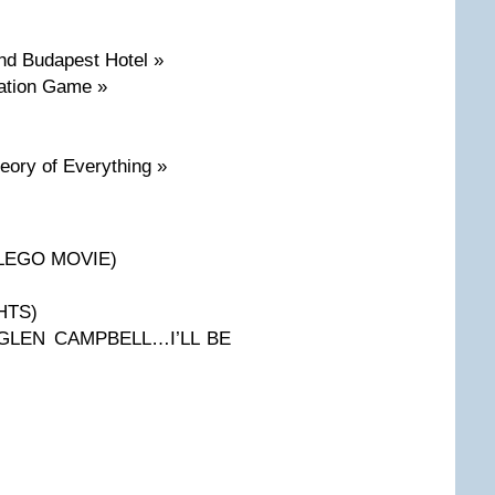
nd Budapest Hotel »
tation Game »
ory of Everything »
E LEGO MOVIE)
HTS)
« GLEN CAMPBELL…I’LL BE