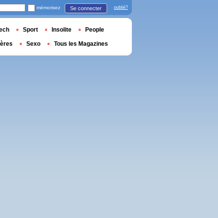
mémorisez
oublié?
Se connecter
ech
Sport
Insolite
People
ières
Sexo
Tous les Magazines