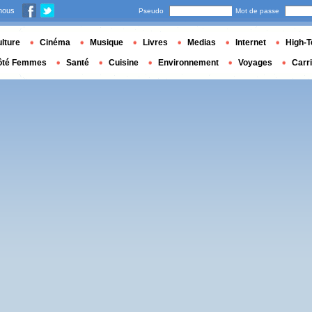
nous
Pseudo
Mot de passe
lture
Cinéma
Musique
Livres
Medias
Internet
High-T
ôté Femmes
Santé
Cuisine
Environnement
Voyages
Carr