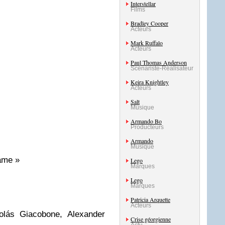
Interstellar
Films
Bradley Cooper
Acteurs
Mark Ruffalo
Acteurs
Paul Thomas Anderson
Scénariste-Réalisateur
Keira Knightley
Acteurs
Salt
Musique
Armando Bo
Producteurs
Armando
Musique
Game »
Lego
Marques
Lego
Marques
Patricia Arquette
Acteurs
colás Giacobone, Alexander
Crise géorgienne