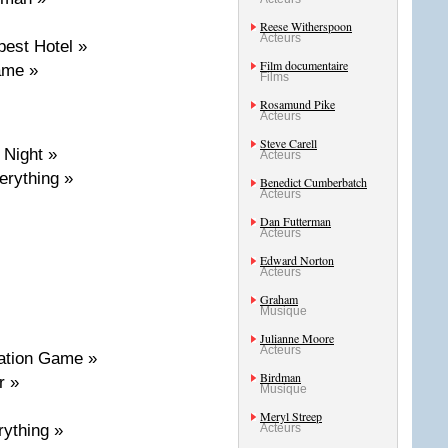
Reese Witherspoon
Acteurs
est Hotel »
Film documentaire
ame »
Films
Rosamund Pike
Acteurs
Steve Carell
 Night »
Acteurs
erything »
Benedict Cumberbatch
Acteurs
Dan Futterman
Acteurs
Edward Norton
Acteurs
Graham
Musique
Julianne Moore
Acteurs
tation Game »
Birdman
r »
Musique
Meryl Streep
Acteurs
ything »