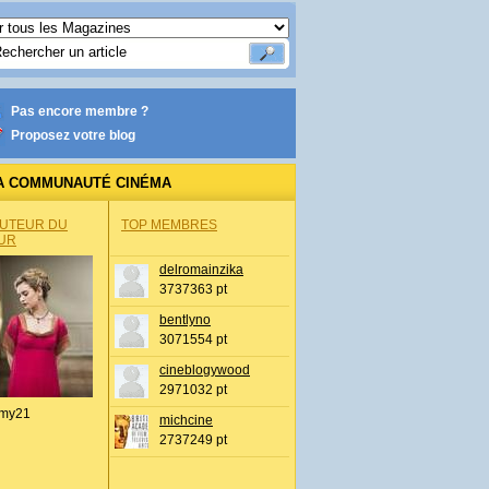
Pas encore membre ?
Proposez votre blog
A COMMUNAUTÉ CINÉMA
AUTEUR DU
TOP MEMBRES
UR
delromainzika
3737363 pt
bentlyno
3071554 pt
cineblogywood
2971032 pt
my21
michcine
2737249 pt