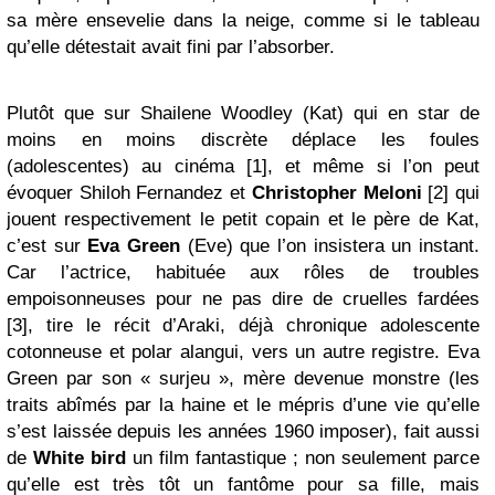
sa mère ensevelie dans la neige, comme si le tableau
qu’elle détestait avait fini par l’absorber.
Plutôt que sur Shailene Woodley (Kat) qui en star de
moins en moins discrète déplace les foules
(adolescentes) au cinéma [1], et même si l’on peut
évoquer Shiloh Fernandez et
Christopher Meloni
[2] qui
jouent respectivement le petit copain et le père de Kat,
c’est sur
Eva Green
(Eve) que l’on insistera un instant.
Car l’actrice, habituée aux rôles de troubles
empoisonneuses pour ne pas dire de cruelles fardées
[3], tire le récit d’Araki, déjà chronique adolescente
cotonneuse et polar alangui, vers un autre registre. Eva
Green par son « surjeu », mère devenue monstre (les
traits abîmés par la haine et le mépris d’une vie qu’elle
s’est laissée depuis les années 1960 imposer), fait aussi
de
White bird
un film fantastique ; non seulement parce
qu’elle est très tôt un fantôme pour sa fille, mais