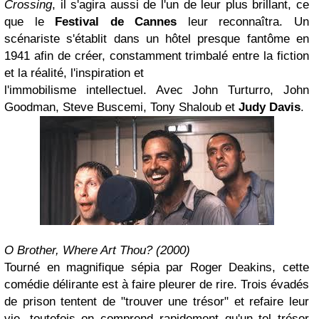
Crossing
, il s'agira aussi de l'un de leur plus brillant, ce
que le
Festival de Cannes
leur reconnaîtra. Un
scénariste s'établit dans un hôtel presque fantôme en
1941 afin de créer, constamment trimbalé entre la fiction
et la réalité, l'inspiration et
l'immobilisme intellectuel. Avec John Turturro, John
Goodman, Steve Buscemi, Tony Shaloub et
Judy Davis
.
O Brother, Where Art Thou? (2000)
Tourné en magnifique sépia par Roger Deakins, cette
comédie délirante est à faire pleurer de rire. Trois évadés
de prison tentent de "trouver une trésor" et refaire leur
vie, toutefois on comprend rapidement qu'un tel trésor