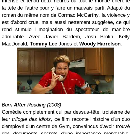
Intense et tendu deux heures où tout le monde cherche
la tête de l'autre pour y faire un mauvais parti. Adapté du
roman du même nom de Cormac McCarthy, la violence y
est d'abord crue, mais aussi nettement suggérée, ce qui
rend stimule l'imagination du spectateur de manière
admirable. Avec Javier Bardem, Josh Brolin, Kelly
MacDonald,
Tommy Lee
Jones et
Woody Harrelson
.
Burn
After
Reading (2008)
Comédie complètement cul par dessus-tête, troisième de
leur
trilogie des idiots
, ce film raconte l'histoire d'un duo
d'employé d'un centre de Gym, convaincus d'avoir trouvé
des documents secrets d'une importance monayable,