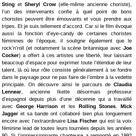
Sting
et
Sheryl Crow
(elle-même ancienne choriste),
l’un des intervenants confie à quel point de bons
choristes peuvent être émouvants et vous prendre aux
tripes. Et je suis tellement d’accord. Car si le film évoque
aussi la fonction d’eye-candy de certaines choristes
féminines de l’époque, il souligne également que le
rock’n’roll (et notamment la scène britannique avec
Joe
Cocker
) a offert à ces artistes une liberté, leur laissant
beaucoup d’espace pour exprimer toute l’étendue de leur
talent, là où leur rôle consiste généralement à se fondre
dans le paysage pour ne pas faire de l’ombre à la vedette
principale. On découvre ainsi le parcours de
Claudia
Lennear
, ancienne Ikette désormais professeur
d’espagnol depuis plus d’une décennie qui a travaillé
avec
George Harrison
et les
Rolling Stones
.
Mick
Jagger
et sa bande ont collaboré bien plus longuement
encore avec l’extraordinaire
Lisa Fischer
qui est la voix
féminine lead de toutes leurs tournées depuis les années
90. Si l’impressionnante chanteuse a remporté en 1992