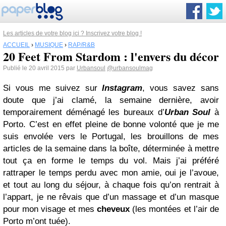
Les articles de votre blog ici ? Inscrivez votre blog !
ACCUEIL
›
MUSIQUE
›
RAP/R&B
20 Feet From Stardom : l'envers du décor
Publié le 20 avril 2015 par
Urbansoul
@urbansoulmag
Si vous me suivez sur
Instagram
, vous savez sans
doute que j’ai clamé, la semaine dernière, avoir
temporairement déménagé les bureaux d’
Urban Soul
à
Porto. C’est en effet pleine de bonne volonté que je me
suis envolée vers le Portugal, les brouillons de mes
articles de la semaine dans la boîte, déterminée à mettre
tout ça en forme le temps du vol. Mais j’ai préféré
rattraper le temps perdu avec mon amie, oui je l’avoue,
et tout au long du séjour, à chaque fois qu’on rentrait à
l’appart, je ne rêvais que d’un massage et d’un masque
pour mon visage et mes
cheveux
(les montées et l’air de
Porto m’ont tuée).