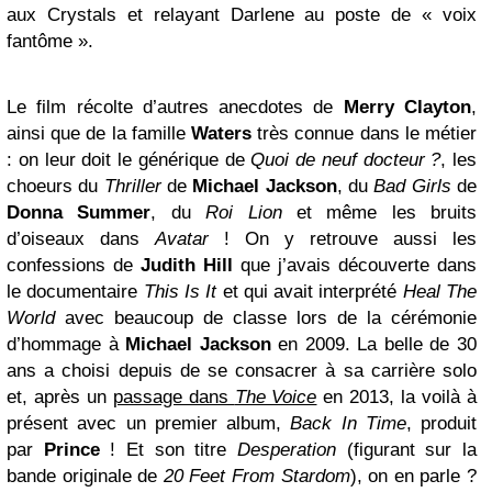
aux Crystals et relayant Darlene au poste de « voix
fantôme ».
Le film récolte d’autres anecdotes de
Merry Clayton
,
ainsi que de la famille
Waters
très connue dans le métier
: on leur doit le générique de
Quoi de neuf docteur ?
, les
choeurs du
Thriller
de
Michael Jackson
, du
Bad Girls
de
Donna Summer
, du
Roi Lion
et même les bruits
d’oiseaux dans
Avatar
! On y retrouve aussi les
confessions de
Judith Hill
que j’avais découverte dans
le documentaire
This Is It
et qui avait interprété
Heal The
World
avec beaucoup de classe lors de la cérémonie
d’hommage à
Michael Jackson
en 2009. La belle de 30
ans a choisi depuis de se consacrer à sa carrière solo
et, après un
passage dans
The Voice
en 2013, la voilà à
présent avec un premier album,
Back In Time
, produit
par
Prince
! Et son titre
Desperation
(figurant sur la
bande originale de
20 Feet From Stardom
), on en parle ?