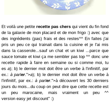
Et voilà une petite
recette pas chers
qui vient du fin fond
de la galaxie de mon placard et de mon frigo :) avec que
des ingrédients (pas) frais et des restes^^ En faites j'ai
pris un peu ce qui
trainait
dans la cuisine et je l'ai mis
dans la casserole...sauf un chat et un kiwi ...parce que
sauce tomate et kiwi
ça me sembler pas
top ^^ donc une
recette rapide à faire en semaine ou si comme moi, tu
es
a
); b) le dernier mot doit être un verbe à l'infinitif, par
ex.:
à parl
er
.">
a
); b) le dernier mot doit être un verbe à
l'infinitif, par ex.:
à parl
er
.">à découvert
les 30 derniers
jours du mois...du coup on peut dire que cette recette est
un peu marocaine, mais vraiment un peu ^^
version
easy
jet discount" :)