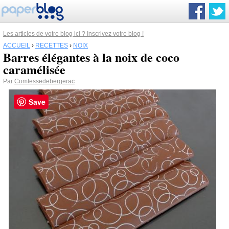
Les articles de votre blog ici ? Inscrivez votre blog !
ACCUEIL
›
RECETTES
›
NOIX
Barres élégantes à la noix de coco
caramélisée
Par
Comtessedebergerac
Save