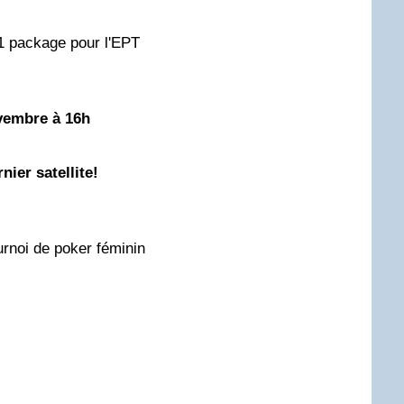
r 1 package pour l'EPT
vembre à 16h
ier satellite!
urnoi de poker féminin