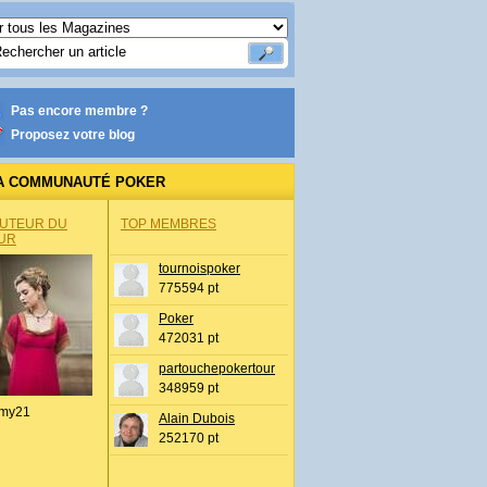
Pas encore membre ?
Proposez votre blog
A COMMUNAUTÉ POKER
AUTEUR DU
TOP MEMBRES
UR
tournoispoker
775594 pt
Poker
472031 pt
partouchepokertour
348959 pt
my21
Alain Dubois
252170 pt