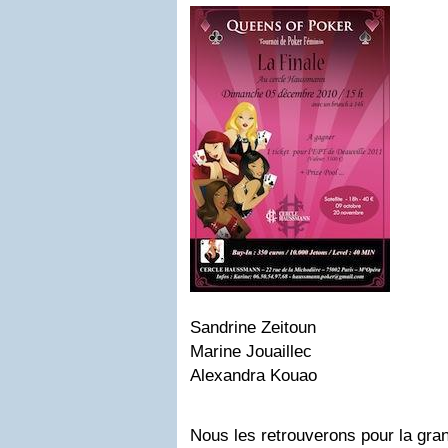
Sandrine Zeitoun
Marine Jouaillec
Alexandra Kouao
Nous les retrouverons pour la gran