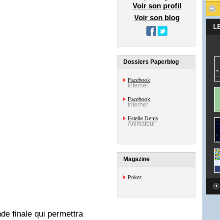
Voir son profil
Voir son blog
L
Dossiers Paperblog
Facebook
internet
Facebook
internet
Estelle Denis
Animateur
Magazine
Poker
de finale qui permettra