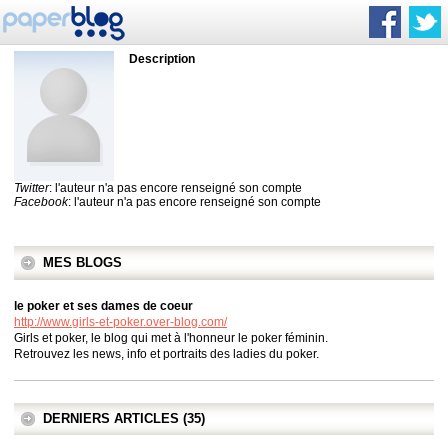
Description
Twitter
: l'auteur n'a pas encore renseigné son compte
Facebook
: l'auteur n'a pas encore renseigné son compte
MES BLOGS
le poker et ses dames de coeur
http://www.girls-et-poker.over-blog.com/
Girls et poker, le blog qui met à l'honneur le poker féminin.
Retrouvez les news, info et portraits des ladies du poker.
DERNIERS ARTICLES (35)