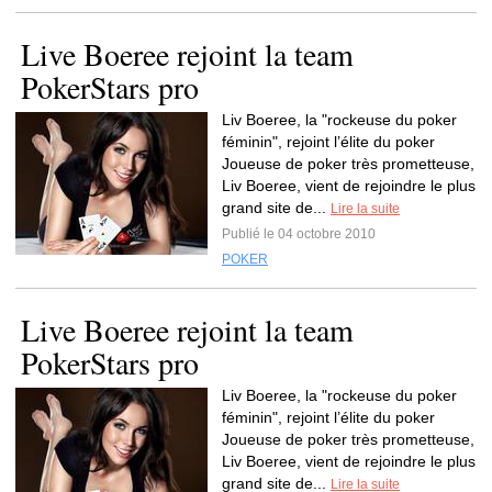
Live Boeree rejoint la team
PokerStars pro
Liv Boeree, la "rockeuse du poker
féminin", rejoint l’élite du poker
Joueuse de poker très prometteuse,
Liv Boeree, vient de rejoindre le plus
grand site de...
Lire la suite
Publié le 04 octobre 2010
POKER
Live Boeree rejoint la team
PokerStars pro
Liv Boeree, la "rockeuse du poker
féminin", rejoint l’élite du poker
Joueuse de poker très prometteuse,
Liv Boeree, vient de rejoindre le plus
grand site de...
Lire la suite