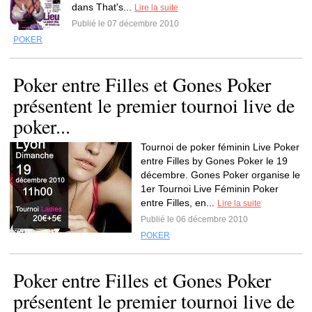
dans That's...
Lire la suite
Publié le 07 décembre 2010
POKER
Poker entre Filles et Gones Poker
présentent le premier tournoi live de
poker...
Tournoi de poker féminin Live Poker
entre Filles by Gones Poker le 19
décembre. Gones Poker organise le
1er Tournoi Live Féminin Poker
entre Filles, en...
Lire la suite
Publié le 06 décembre 2010
POKER
Poker entre Filles et Gones Poker
présentent le premier tournoi live de