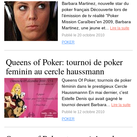
Barbara Martinez, nouvelle star du
poker français Découverte lors de
l'émission de tv réalité "Poker
Mission Caraîbes"en 2009, Barbara
Martinez, une jeune et...
Lire la suite
Publié le 20 octobre 2010
POKER
Queens of Poker: tournoi de poker
feminin au cercle haussmann
Queens Of Poker, tournois de poker
féminin dans le prestigieux Cercle
Haussmannn En mai dernier, c'est
Estelle Denis qui avait gagné le
tournoi devant Barbara...
Lire la suite
Publié le 12 octobre 2010
POKER