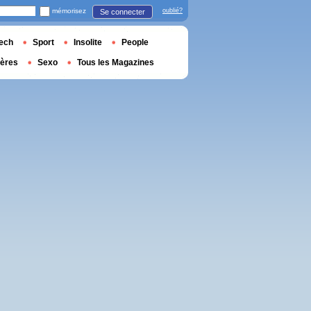
mémorisez
oublié?
Se connecter
ech
Sport
Insolite
People
ières
Sexo
Tous les Magazines