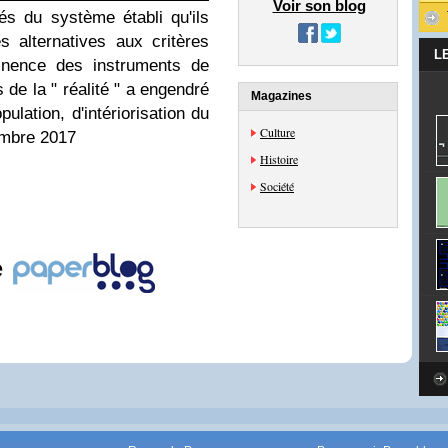
Voir son blog
s du système établi qu'ils
 alternatives aux critères
L
tinence des instruments de
e la " réalité " a engendré
Magazines
ulation, d'intériorisation du
Culture
embre 2017
Histoire
Société
e