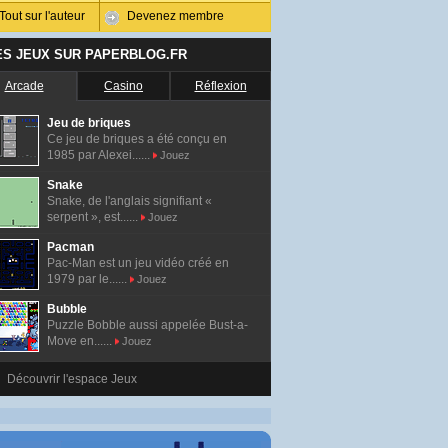
Tout sur l'auteur
Devenez membre
ES JEUX SUR PAPERBLOG.FR
Arcade
Casino
Réflexion
Jeu de briques
Ce jeu de briques a été conçu en
1985 par Alexei......
Jouez
Snake
Snake, de l'anglais signifiant «
serpent », est......
Jouez
Pacman
Pac-Man est un jeu vidéo créé en
1979 par le......
Jouez
Bubble
Puzzle Bobble aussi appelée Bust-a-
Move en......
Jouez
Découvrir l'espace Jeux