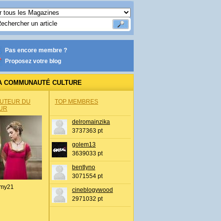
Pas encore membre ?
Proposez votre blog
A COMMUNAUTÉ CULTURE
AUTEUR DU
TOP MEMBRES
UR
delromainzika
3737363 pt
golem13
3639033 pt
bentlyno
3071554 pt
my21
cineblogywood
2971032 pt