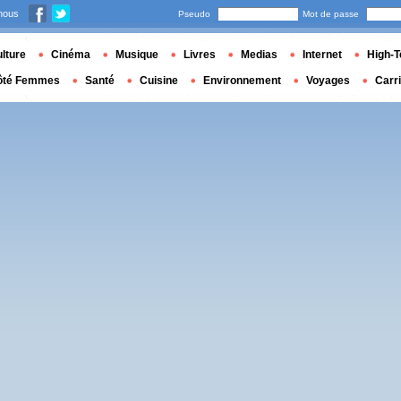
nous
Pseudo
Mot de passe
lture
Cinéma
Musique
Livres
Medias
Internet
High-T
ôté Femmes
Santé
Cuisine
Environnement
Voyages
Carr