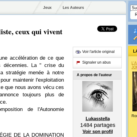
Jeux
Les Auteurs
iste, ceux qui vivent
L
Voir l'article original
une accélération de ce que
Signaler un abus
L’
 décennies. La " crise du
JO
la stratégie menée à notre
A propos de l’auteur
our maintenir l'exploitation
e ce que nous avons vécu ces
 annonce toujours plus de
nce.
mposition de l'Autonomie
Ro
Lukasstella
1484
partages
Voir son profil
TÉGIE DE LA DOMINATION