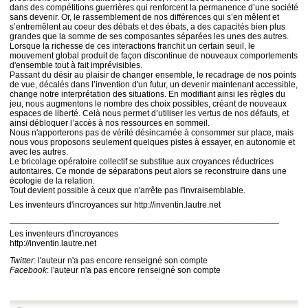
dans des compétitions guerrières qui renforcent la permanence d’une société
sans devenir. Or, le rassemblement de nos différences qui s’en mêlent et
s’entremêlent au coeur des débats et des ébats, a des capacités bien plus
grandes que la somme de ses composantes séparées les unes des autres.
Lorsque la richesse de ces interactions franchit un certain seuil, le
mouvement global produit de façon discontinue de nouveaux comportements
d'ensemble tout à fait imprévisibles.
Passant du désir au plaisir de changer ensemble, le recadrage de nos points
de vue, décalés dans l’invention d'un futur, un devenir maintenant accessible,
change notre interprétation des situations. En modifiant ainsi les règles du
jeu, nous augmentons le nombre des choix possibles, créant de nouveaux
espaces de liberté. Celà nous permet d’utiliser les vertus de nos défauts, et
ainsi débloquer l’accès à nos ressources en sommeil.
Nous n'apporterons pas de vérité désincarnée à consommer sur place, mais
nous vous proposons seulement quelques pistes à essayer, en autonomie et
avec les autres.
Le bricolage opératoire collectif se substitue aux croyances réductrices
autoritaires. Ce monde de séparations peut alors se reconstruire dans une
écologie de la relation.
Tout devient possible à ceux que n'arrête pas l'invraisemblable.
Les inventeurs d'incroyances sur http://inventin.lautre.net
________________________________________________________
Les inventeurs d'incroyances
http://inventin.lautre.net
Twitter
: l'auteur n'a pas encore renseigné son compte
Facebook
: l'auteur n'a pas encore renseigné son compte