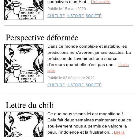
coercitives d'un État...
Lire la suite
Publié le 15 mars 2020
CULTURE
,
HISTOIRE
,
SOCIÉTÉ
Perspective déformée
Dans ce monde complexe et instable, les
prédictions ne s'avèrent jamais exactes. La
prédiction de l'avenir est une source
d'erreurs quand elle n'est pas une...
Lire la
suite
Publié le 02 décembre 2019
CULTURE
,
HISTOIRE
,
SOCIÉTÉ
Lettre du chili
Ce que nous vivons ici est magnifique !
Cela fait deux semaines maintenant que ce
soulèvement nous a permis de vaincre la
peur, l’indolence et la frustration...
Lire la