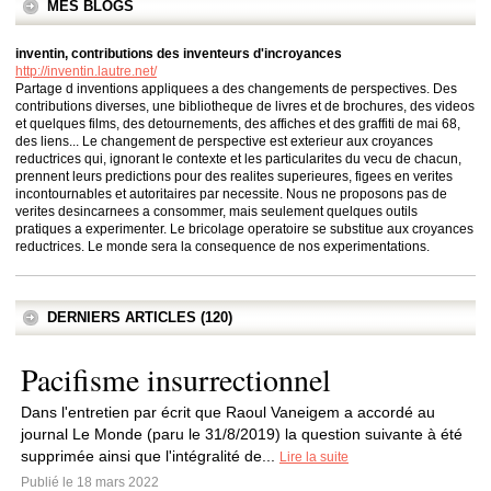
MES BLOGS
inventin, contributions des inventeurs d'incroyances
http://inventin.lautre.net/
Partage d inventions appliquees a des changements de perspectives. Des
contributions diverses, une bibliotheque de livres et de brochures, des videos
et quelques films, des detournements, des affiches et des graffiti de mai 68,
des liens... Le changement de perspective est exterieur aux croyances
reductrices qui, ignorant le contexte et les particularites du vecu de chacun,
prennent leurs predictions pour des realites superieures, figees en verites
incontournables et autoritaires par necessite. Nous ne proposons pas de
verites desincarnees a consommer, mais seulement quelques outils
pratiques a experimenter. Le bricolage operatoire se substitue aux croyances
reductrices. Le monde sera la consequence de nos experimentations.
DERNIERS ARTICLES (120)
Pacifisme insurrectionnel
Dans l'entretien par écrit que Raoul Vaneigem a accordé au
journal Le Monde (paru le 31/8/2019) la question suivante à été
supprimée ainsi que l'intégralité de...
Lire la suite
Publié le 18 mars 2022