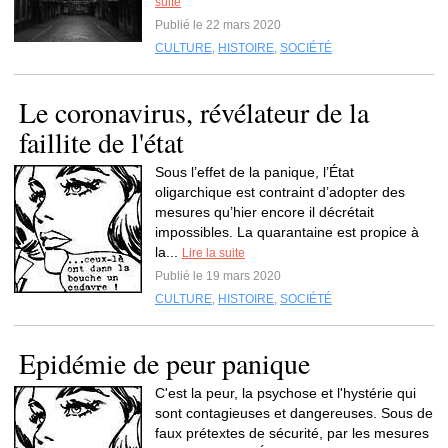
suite
Publié le 22 mars 2020
CULTURE
,
HISTOIRE
,
SOCIÉTÉ
Le coronavirus, révélateur de la
faillite de l'état
Sous l’effet de la panique, l’État
oligarchique est contraint d’adopter des
mesures qu’hier encore il décrétait
impossibles. La quarantaine est propice à
la...
Lire la suite
Publié le 19 mars 2020
CULTURE
,
HISTOIRE
,
SOCIÉTÉ
Epidémie de peur panique
C'est la peur, la psychose et l'hystérie qui
sont contagieuses et dangereuses. Sous de
faux prétextes de sécurité, par les mesures