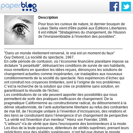
Description
Pour tous les curieux de nature, le dernier bouquin de
Lukas Stella vient d'être publié aux Éditions Libertaires.
Il est intitulé "Stratagèmes du changement, de l'illusion
de l'invraisemblable à l'invention des possibles".
_________________________________________________________
"Dans un monde réellement renversé, le vrai est un moment du faux"
Guy Debord, La société du spectacle, 1967.
En cette période de confusion, où l’économie financière planétaire impose sa
dictature "à perpétuité", détruisant les conditions de survie de ses habitants,
nous remettons en question les idées reçues, dénonçons les solutions de
changement actuelles comme inopérantes, car inadaptées aux nouveaux
conditionnements de la société du spectacle. Nos expériences d’échec qui
ont construit nos croyances limitantes, sont à l’origine de nos problèmes.
C’est la recherche de la solution qui crée ce problème sans solution, en
garantissant la réussite de l'échec.
Les contributions de ce site peuvent apporter des possibilités qui nous
permettent de sortir des pratiques inefficaces de changement. De la
pragmatique Californienne au constructivisme radical, du détournement à la
dérive situationniste, de l’anti-autoritarisme libertaire au refus des contraintes
de mai 68, de l’écologie unitaire à l’invention d’incroyances, des relations et
des liens se construisent dans l’émergence d’un changement de perspective.
"La vérité est l'invention d'un menteur." Heinz von Foerster, 1998.
"L'ailleurs" n'a de vérité que dans l'escroquerie des bonimenteurs à la mode.
Les élus de la toute puissance, détenteurs de vérités suprêmes, prenant leurs
prédictions pour des réalités supérieures, n’ont fait que diviser le monde