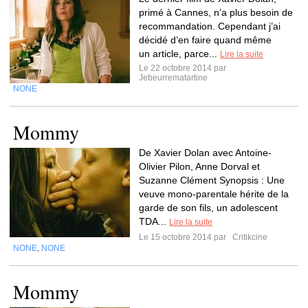
primé à Cannes, n’a plus besoin de
recommandation. Cependant j’ai
décidé d’en faire quand même
un article, parce...
Lire la suite
Le 22 octobre 2014 par
Jebeurrematartine
NONE
Mommy
De Xavier Dolan avec Antoine-
Olivier Pilon, Anne Dorval et
Suzanne Clément Synopsis : Une
veuve mono-parentale hérite de la
garde de son fils, un adolescent
TDA...
Lire la suite
Le 15 octobre 2014 par
Critikcine
NONE
NONE
,
Mommy