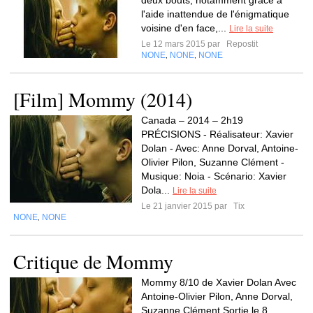
deux bouts, notamment grâce à
l'aide inattendue de l'énigmatique
voisine d'en face,...
Lire la suite
Le 12 mars 2015 par
Repostit
NONE
NONE
NONE
,
,
[Film] Mommy (2014)
Canada – 2014 – 2h19
PRÉCISIONS - Réalisateur: Xavier
Dolan - Avec: Anne Dorval, Antoine-
Olivier Pilon, Suzanne Clément -
Musique: Noia - Scénario: Xavier
Dola...
Lire la suite
Le 21 janvier 2015 par
Tix
NONE
NONE
,
Critique de Mommy
Mommy 8/10 de Xavier Dolan Avec
Antoine-Olivier Pilon, Anne Dorval,
Suzanne Clément Sortie le 8