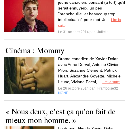
jeune canadien, pensant (à tort) qu'il
serait ennuyeux, un peu
"branchouille" et beaucoup trop
intellectualisé pour moi. Je...
Lire la
suite
Le 31 octobre 2014 par
Juliette
Cinéma : Mommy
Drame canadien de Xavier Dolan
avec Anne Dorval, Antoine Olivier
Pilon, Suzanne Clément, Patrick
Huart, Alexandre Goyette, Michèle
Lituac, Viviane Pacal,...
Lire la suite
Le 26 octobre 2014 par
Framboise32
NONE
« Nous deux, c’est ça qu’on fait de
mieux mon homme. »
Le dernier film de Xavier Dolan,