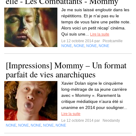
elle - Les Combattants - Mommy
Je me suis laissé engloutir dans les
répétitions. Et je n'ai pas eu le
temps de vous faire une petite note.
Alors voici un petit récap' cinéma.
Qui suis une...
Lire la suite
Le 12 octobre 2014 par
Picotcamille
NONE
NONE
NONE
NONE
,
,
,
[Impressions] Mommy – Un format
parfait de vies anarchiques
Xavier Dolan signe le cinquième
long-métrage de sa jeune carrière
avec « Mommy ». Rarement la
critique médiatique n’aura été si
unanime en 2014 pour souligner...
Lire la suite
Le 12 octobre 2014 par
Neodandy
NONE
NONE
NONE
NONE
NONE
,
,
,
,