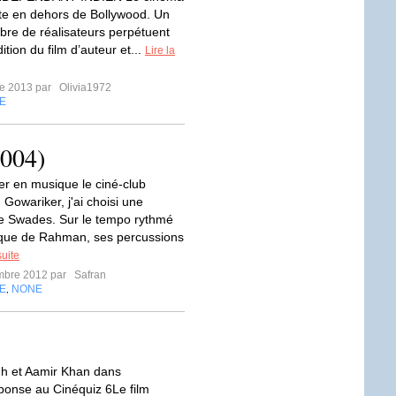
ste en dehors de Bollywood. Un
re de réalisateurs perpétuent
dition du film d’auteur et...
Lire la
re 2013 par
Olivia1972
E
2004)
rer en musique le ciné-club
Gowariker, j'ai choisi une
e Swades. Sur le tempo rythmé
ique de Rahman, ses percussions
suite
mbre 2012 par
Safran
E
NONE
,
h et Aamir Khan dans
onse au Cinéquiz 6Le film