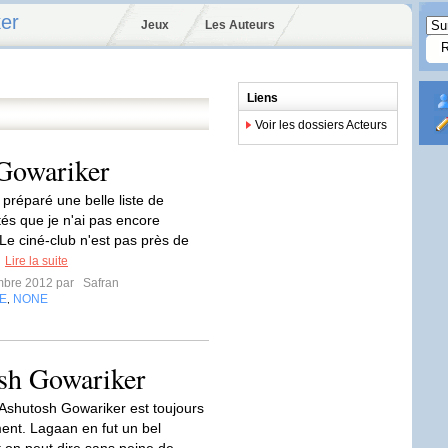
er
Jeux
Les Auteurs
Liens
Voir les dossiers Acteurs
 Gowariker
préparé une belle liste de
tés que je n'ai pas encore
i.Le ciné-club n'est pas près de
!
Lire la suite
mbre 2012 par
Safran
E
NONE
,
sh Gowariker
 Ashutosh Gowariker est toujours
nt. Lagaan en fut un bel