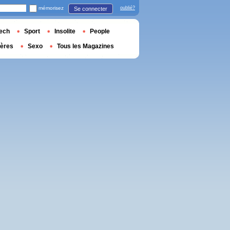
mémorisez
oublié?
Se connecter
ech
Sport
Insolite
People
ières
Sexo
Tous les Magazines