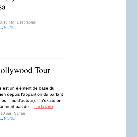
sa
t 2010 par
Desblablas
E
NONE
,
Bollywood Tour
 est un élément de base du
en depuis l'apparition du parlant
les films d'auteur). Il n'existe en
iquement pas de...
Lire la suite
2010 par
Safran
E
NONE
,