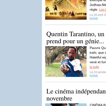
exemple et
Jodhaa Akb
règle.
Lire 
Le 26 avril 
NONE
Quentin Tarantino, un 
prend pour un génie...
Pauvre Que
trahi, que 
Hatetful eig
vexé et fur
la suite
Le 24 janvi
NONE
Le cinéma indépendant 
novembre
CINÉMA I