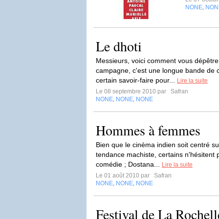
NONE
NON
,
Le dhoti
Messieurs, voici comment vous dépêtrer 
campagne, c'est une longue bande de 
certain savoir-faire pour...
Lire la suite
Le 08 septembre 2010 par
Safran
NONE
NONE
NONE
,
,
Hommes à femmes
Bien que le cinéma indien soit centré 
tendance machiste, certains n'hésitent 
comédie ; Dostana...
Lire la suite
Le 01 août 2010 par
Safran
NONE
NONE
NONE
,
,
Festival de La Rochelle