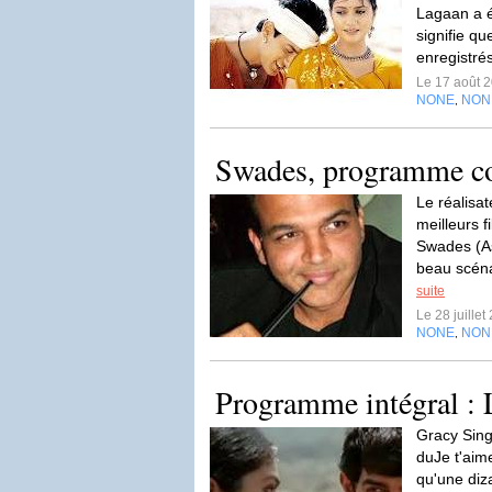
Lagaan a é
signifie qu
enregistré
Le 17 août 
NONE
NON
,
Swades, programme c
Le réalisa
meilleurs f
Swades (A
beau scéna
suite
Le 28 juille
NONE
NON
,
Programme intégral : 
Gracy Sing
duJe t'aim
qu'une diz