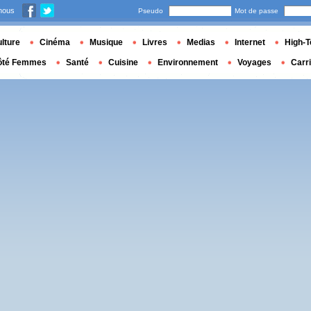
nous
Pseudo
Mot de passe
lture
Cinéma
Musique
Livres
Medias
Internet
High-T
ôté Femmes
Santé
Cuisine
Environnement
Voyages
Carr