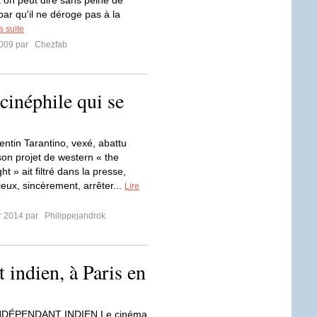
 on peut dire sans peine de
ar qu'il ne déroge pas à la
la suite
2009 par
Chezfab
cinéphile qui se
ntin Tarantino, vexé, abattu
son projet de western « the
ht » ait filtré dans la presse,
ieux, sincèrement, arrêter...
Lire
er 2014 par
Philippejandrok
indien, à Paris en
NDÉPENDANT INDIEN Le cinéma