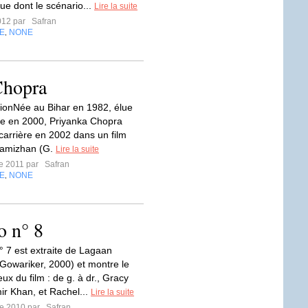
que dont le scénario...
Lire la suite
2012 par
Safran
E
NONE
,
Chopra
onNée au Bihar en 1982, élue
e en 2000, Priyanka Chopra
carrière en 2002 dans un film
hamizhan (G.
Lire la suite
re 2011 par
Safran
E
NONE
,
o n° 8
° 7 est extraite de Lagaan
Gowariker, 2000) et montre le
ux du film : de g. à dr., Gracy
ir Khan, et Rachel...
Lire la suite
re 2010 par
Safran