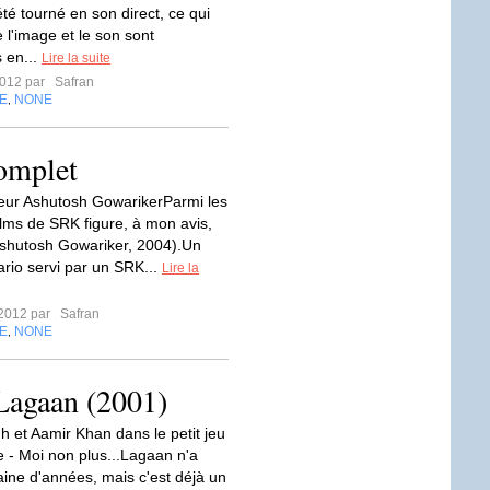
té tourné en son direct, ce qui
e l'image et le son sont
s en...
Lire la suite
2012 par
Safran
E
NONE
,
omplet
teur Ashutosh GowarikerParmi les
ilms de SRK figure, à mon avis,
shutosh Gowariker, 2004).Un
rio servi par un SRK...
Lire la
t 2012 par
Safran
E
NONE
,
Lagaan (2001)
h et Aamir Khan dans le petit jeu
e - Moi non plus...Lagaan n'a
aine d'années, mais c'est déjà un