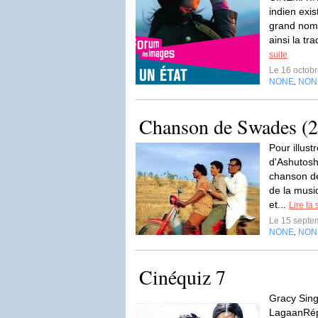
indien exi
grand nomb
ainsi la tra
suite
Le 16 octob
NONE
NON
,
Chanson de Swades (
Pour illust
d'Ashutosh 
chanson d
de la mus
et...
Lire la 
Le 15 septe
NONE
NON
,
Cinéquiz 7
Gracy Sing
LagaanRép