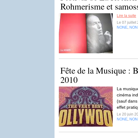
Rohmerisme et samos
Lire la suite
Le 07 juille
NONE
NON
,
Fête de la Musique : 
2010
La musique
cinéma indi
(sauf dans 
effet prat
Le 20 juin 
NONE
NON
,