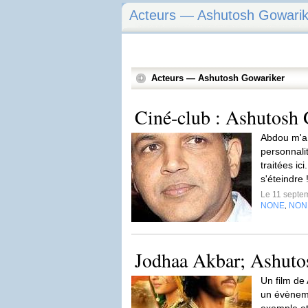
Acteurs — Ashutosh Gowarik
Acteurs — Ashutosh Gowariker
Ciné-club : Ashutosh
Abdou m'a 
personnali
traitées ic
s'éteindre 
Le 11 septe
NONE
NON
,
Jodhaa Akbar; Ashuto
Un film de
un évèneme