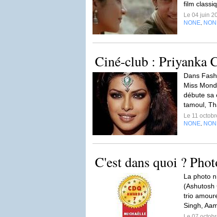
film classi
Le 04 juin 
NONE
NON
,
Ciné-club : Priyanka 
Dans Fashi
Miss Mond
débute sa 
tamoul, T
Le 11 octob
NONE
NON
,
C'est dans quoi ? Phot
La photo n
(Ashutosh 
trio amoure
Singh, Aam
Le 07 octob