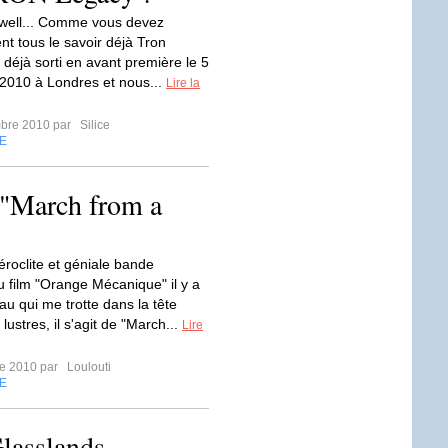
, well... Comme vous devez
nt tous le savoir déjà Tron
 déjà sorti en avant première le 5
2010 à Londres et nous...
Lire la
mbre 2010 par
Silice
E
 "March from a
éroclite et géniale bande
u film "Orange Mécanique" il y a
u qui me trotte dans la tête
lustres, il s'agit de "March...
Lire
re 2010 par
Loulouti
E
Glasslands