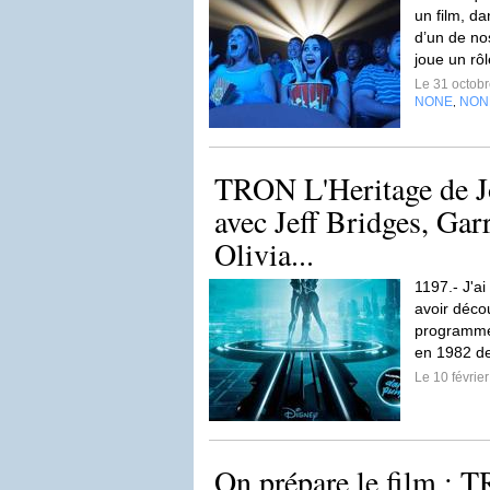
un film, d
d’un de nos
joue un rô
Le 31 octob
NONE
NON
,
TRON L'Heritage de J
avec Jeff Bridges, Gar
Olivia...
1197.- J'ai
avoir déco
programmes
en 1982 de
Le 10 févrie
On prépare le film : 