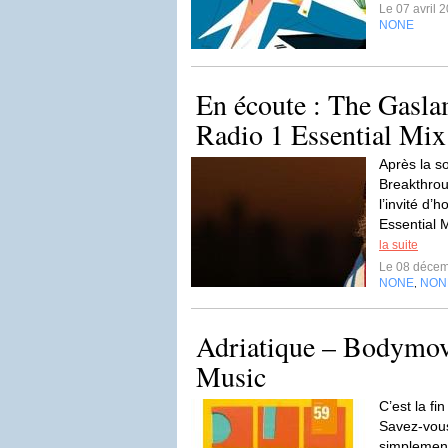
Le 07 avril 
NONE
En écoute : The Gasl
Radio 1 Essential Mix
Après la s
Breakthrou
l’invité d
Essential 
la suite
Le 08 déce
NONE
NON
,
Adriatique – Bodymo
Music
C’est la f
Savez-vous
simplement