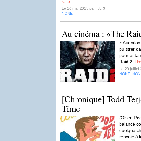
suite
Le 16 mai 2015 par
Jcr3
NONE
Au cinéma : «The Rai
« Attention
pu titrer d
pour entam
Raid 2.
Lire
Le 20 juille
NONE
NON
,
[Chronique] Todd Terj
Time
(Olsen Rec
balancé co
quelque ch
renvoie à l