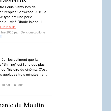
tré Louis Kishfy lors de
ter Peoples Showcase 2010, à
Ce type est une perle
e qui vit à Rhode Island. Il
Lire la suite
mbre 2010 par
Deliciouscopitone
E
inéphiles estiment que la
 "Shining" est l'une des plus
 de l'histoire du cinéma. C'est
s quelques trois minutes trent...
2010 par
Loulouti
E
inante du Moulin