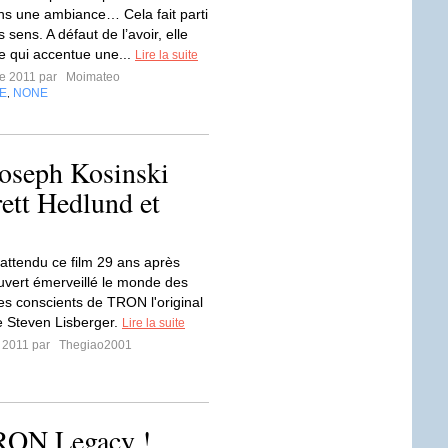
ans une ambiance… Cela fait parti
 sens. A défaut de l’avoir, elle
le qui accentue une...
Lire la suite
re 2011 par
Moimateo
E
NONE
,
oseph Kosinski
rett Hedlund et
 attendu ce film 29 ans après
uvert émerveillé le monde des
 conscients de TRON l'original
 Steven Lisberger.
Lire la suite
r 2011 par
Thegiao2001
TRON Legacy !