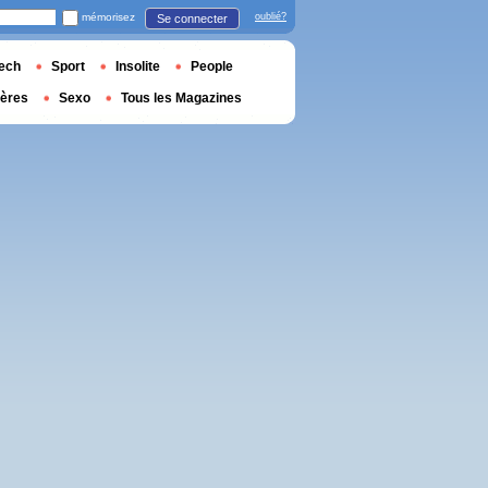
mémorisez
oublié?
Se connecter
ech
Sport
Insolite
People
ières
Sexo
Tous les Magazines