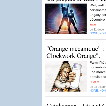
Well, well
certaineme
Legacy est
décembre 
suite
Le 11 déce
NONE
NON
,
"Orange mécanique" :
Clockwork Orange".
Parmi l'hét
originale d
une morcea
depuis des 
la suite
Le 28 octob
NONE
NON
,
Gatekeeper – Live at 