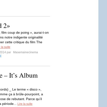
d 2»
, film coup de poing », aurai-t-on
ans notre indigente originalité
er cette critique du film The
 la suite
t 2014 par
Masemainecinema
E
e – It’s Album
ords) _ Le terme « disco »,
mme ça à brûle-pourpoint, a
ose de rebutant. Parce qu’il
a période...
Lire la suite