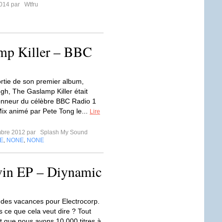
2014 par
Wtfru
amp Killer – BBC
ortie de son premier album,
gh, The Gaslamp Killer était
’honneur du célèbre BBC Radio 1
Mix animé par Pete Tong le...
Lire
mbre 2012 par
Splash My Sound
E
NONE
NONE
,
,
vin EP – Diynamic
in des vacances pour Electrocorp.
 ce que cela veut dire ? Tout
 que nous avons 10.000 titres à