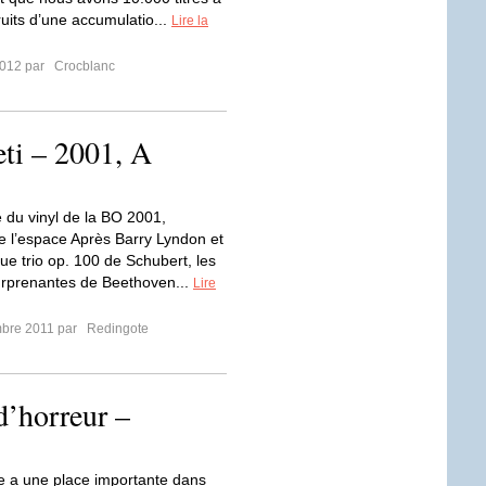
ruits d’une accumulatio...
Lire la
2012 par
Crocblanc
eti – 2001, A
 du vinyl de la BO 2001,
e l’espace Après Barry Lyndon et
ue trio op. 100 de Schubert, les
urprenantes de Beethoven...
Lire
mbre 2011 par
Redingote
d’horreur –
 a une place importante dans