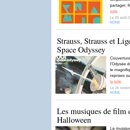
partager, f
suite
Le 20 août 
NONE
Strauss, Strauss et Lig
Space Odyssey
Couverture
l’Odysée d
le magnifiq
reprises s
la suite
Le 26 nove
NONE
Les musiques de film 
Halloween
La musique