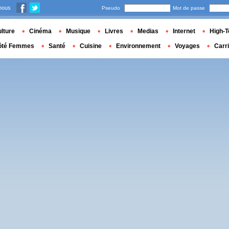
nous
Pseudo
Mot de passe
lture
Cinéma
Musique
Livres
Medias
Internet
High-T
ôté Femmes
Santé
Cuisine
Environnement
Voyages
Carr