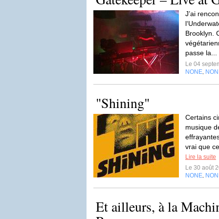
J’ai rencon
l‘Underwa
Brooklyn. 
végétarienn
passe la...
Le 04 septe
NONE
NON
,
"Shining"
Certains c
musique de
effrayantes
vrai que ce
Lire la suite
Le 30 août 
NONE
NON
,
Et ailleurs, à la Mach