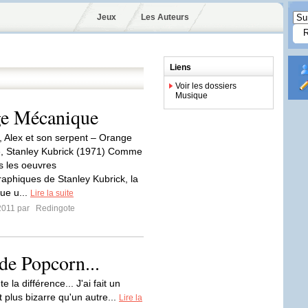
Jeux
Les Auteurs
Liens
Voir les dossiers
Musique
ge Mécanique
 Alex et son serpent – Orange
, Stanley Kubrick (1971) Comme
s les oeuvres
aphiques de Stanley Kubrick, la
ue u...
Lire la suite
2011 par
Redingote
de Popcorn...
 la différence... J'ai fait un
t plus bizarre qu'un autre...
Lire la