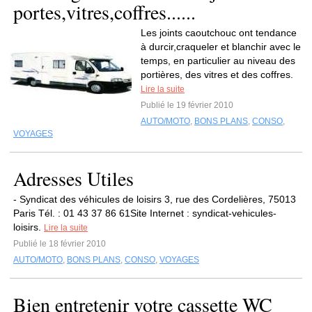
portes,vitres,coffres......
Les joints caoutchouc ont tendance
à durcir,craqueler et blanchir avec le
temps, en particulier au niveau des
portières, des vitres et des coffres.
Lire la suite
Publié le 19 février 2010
AUTO/MOTO
,
BONS PLANS
,
CONSO
,
VOYAGES
Adresses Utiles
- Syndicat des véhicules de loisirs 3, rue des Cordelières, 75013
Paris Tél. : 01 43 37 86 61Site Internet : syndicat-vehicules-
loisirs.
Lire la suite
Publié le 18 février 2010
AUTO/MOTO
,
BONS PLANS
,
CONSO
,
VOYAGES
Bien entretenir votre cassette WC