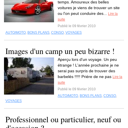
temps. Amoureux des belles
voitures je viens de trouver un site
ou l'on peut conduire des...
Lire la
suite
Publié le 09 février 2010
AUTO/MOTO
,
BONS PLANS
,
CONSO
,
VOYAGES
Images d'un camp un peu bizarre !
Aperçu lors d'un voyage. Un peu
étrange ! L'année prochaine je ne
serai pas surpris de trouver des
barbelés !!!!! Priére de ne pas
Lire la
suite
Publié le 09 février 2010
AUTO/MOTO
,
BONS PLANS
,
CONSO
,
VOYAGES
Professionnel ou particulier, neuf ou
d'occasion ?