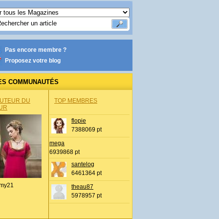
Pas encore membre ?
Proposez votre blog
ES COMMUNAUTÉS
AUTEUR DU
TOP MEMBRES
UR
flopie
7388069 pt
mega
6939868 pt
santelog
6461364 pt
my21
theau87
5978957 pt