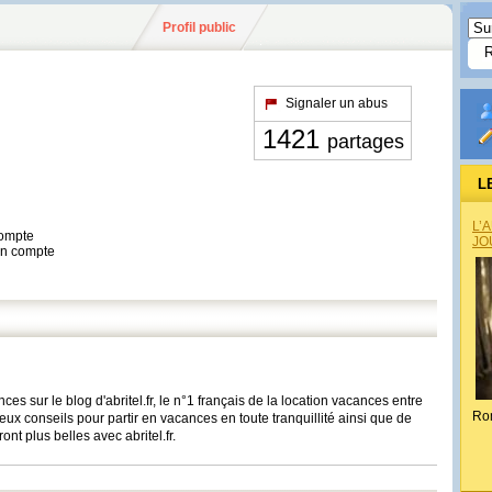
Profil public
Signaler un abus
1421
partages
L
L’
compte
JO
son compte
es sur le blog d'abritel.fr, le n°1 français de la location vacances entre
Ro
ux conseils pour partir en vacances en toute tranquillité ainsi que de
t plus belles avec abritel.fr.