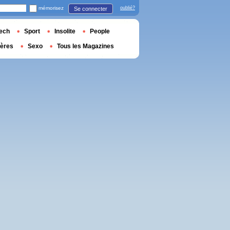
mémorisez
oublié?
Se connecter
ech
Sport
Insolite
People
ières
Sexo
Tous les Magazines