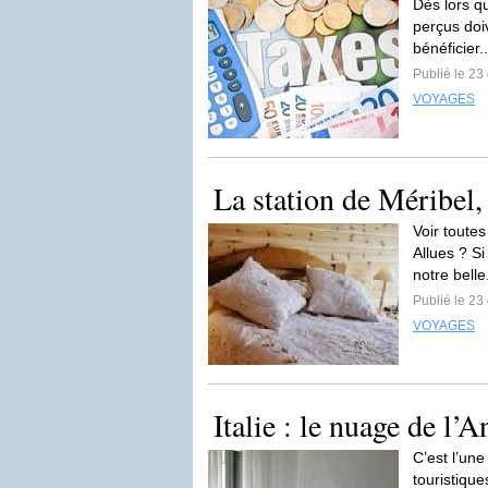
Dès lors q
perçus doi
bénéficier.
Publié le 2
VOYAGES
La station de Méribel
Voir toute
Allues ? Si
notre belle
Publié le 2
VOYAGES
Italie : le nuage de l’
C’est l’une
touristiqu