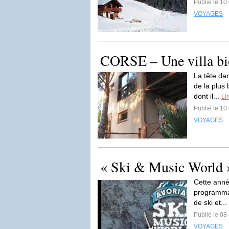
Publié le 1
VOYAGES
CORSE – Une villa bio
La tête dan
de la plus
dont il...
Lir
Publié le 1
VOYAGES
« Ski & Music World 
Cette anné
programmat
de ski et...
Publié le 0
VOYAGES