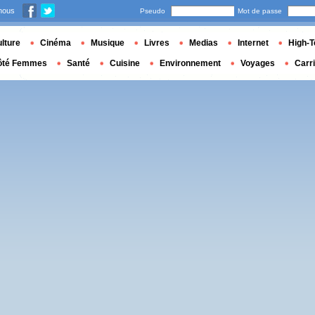
nous
Pseudo
Mot de passe
lture
Cinéma
Musique
Livres
Medias
Internet
High-T
ôté Femmes
Santé
Cuisine
Environnement
Voyages
Carr