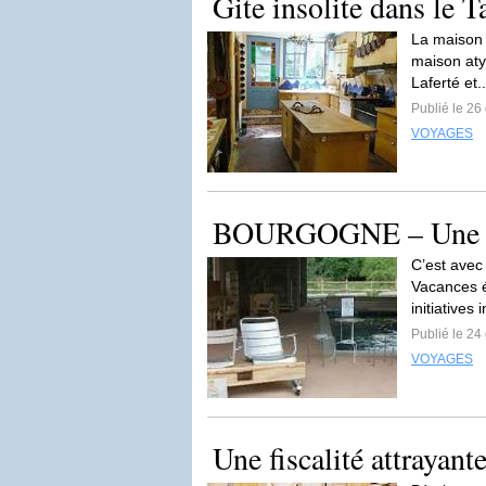
Gite insolite dans le T
La maison d
maison aty
Laferté et.
Publié le 2
VOYAGES
BOURGOGNE – Une ma
C’est avec
Vacances é
initiatives 
Publié le 2
VOYAGES
Une fiscalité attrayant