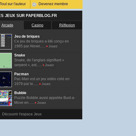
Tout sur l'auteur
Devenez membre
ES JEUX SUR PAPERBLOG.FR
Arcade
Casino
Réflexion
Jeu de briques
Ce jeu de briques a été conçu en
1985 par Alexei......
Jouez
Snake
Snake, de l'anglais signifiant «
serpent », est......
Jouez
Pacman
Pac-Man est un jeu vidéo créé en
1979 par le......
Jouez
Bubble
Puzzle Bobble aussi appelée Bust-a-
Move en......
Jouez
Découvrir l'espace Jeux