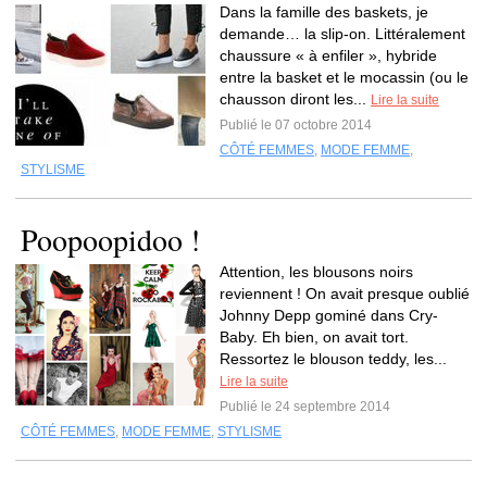
Dans la famille des baskets, je
demande… la slip-on. Littéralement
chaussure « à enfiler », hybride
entre la basket et le mocassin (ou le
chausson diront les...
Lire la suite
Publié le 07 octobre 2014
CÔTÉ FEMMES
,
MODE FEMME
,
STYLISME
Poopoopidoo !
Attention, les blousons noirs
reviennent ! On avait presque oublié
Johnny Depp gominé dans Cry-
Baby. Eh bien, on avait tort.
Ressortez le blouson teddy, les...
Lire la suite
Publié le 24 septembre 2014
CÔTÉ FEMMES
,
MODE FEMME
,
STYLISME