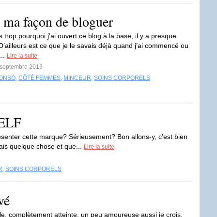
 ma façon de bloguer
s trop pourquoi j’ai ouvert ce blog à la base, il y a presque
D’ailleurs est ce que je le savais déjà quand j’ai commencé ou
...
Lire la suite
5 septembre 2013
ONSO
,
CÔTÉ FEMMES
,
MINCEUR
,
SOINS CORPORELS
 ELF
ésenter cette marque? Sérieusement? Bon allons-y, c’est bien
ais quelque chose et que...
Lire la suite
R
,
SOINS CORPORELS
vé
lle, complètement atteinte, un peu amoureuse aussi je crois,