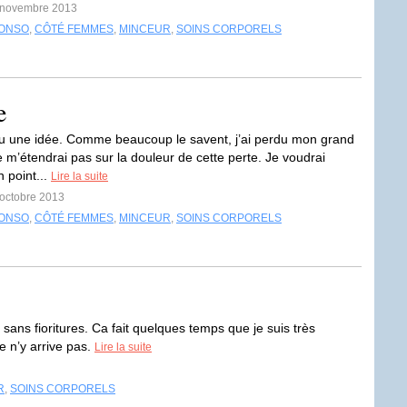
4 novembre 2013
ONSO
,
CÔTÉ FEMMES
,
MINCEUR
,
SOINS CORPORELS
e
i eu une idée. Comme beaucoup le savent, j’ai perdu mon grand
e m’étendrai pas sur la douleur de cette perte. Je voudrai
 point...
Lire la suite
 octobre 2013
ONSO
,
CÔTÉ FEMMES
,
MINCEUR
,
SOINS CORPORELS
 sans fioritures. Ca fait quelques temps que je suis très
je n’y arrive pas.
Lire la suite
R
,
SOINS CORPORELS