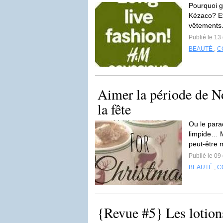
Pourquoi g
Kézaco? Et
vêtements. 
Publié le 1
BEAUTÉ
,
C
Aimer la période de No
la fête
Ou le para
limpide… M
peut-être 
Publié le 0
BEAUTÉ
,
C
{Revue #5} Les lotion