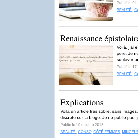
Publié le 0
BEAUTÉ
,
C
Renaissance épistolair
Voilà, j’a
père. Je n
soulever un
Publié le 17
BEAUTÉ
,
C
Explications
Voilà un article très sobre, sans images,
discrète sur la blogo. Je ne publie pas, 
Publié le 10 octobre 2013
BEAUTÉ
,
CONSO
,
CÔTÉ FEMMES
,
MINCEU