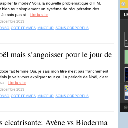
aspiller la mode? Voilà la nouvelle problématique d’H M.
 bien tout simplement un système de récupération des
Je sais pas si...
L
Lire la suite
3 décembre 2013
ONSO
,
CÔTÉ FEMMES
,
MINCEUR
,
SOINS CORPORELS
ël mais s’angoisser pour le jour de
doxe fait femme Oui, je sais mon titre n’est pas franchement
ais je vais vous expliquer tout ça. La période de Noël, c’est
ma...
Lire la suite
9 décembre 2013
ONSO
,
CÔTÉ FEMMES
,
MINCEUR
,
SOINS CORPORELS
s cicatrisante: Avène vs Bioderma