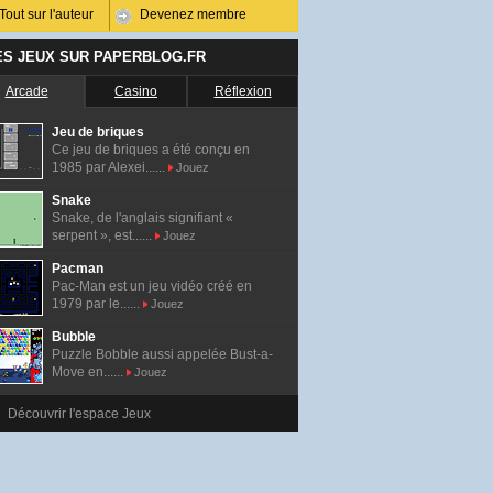
Tout sur l'auteur
Devenez membre
ES JEUX SUR PAPERBLOG.FR
Arcade
Casino
Réflexion
Jeu de briques
Ce jeu de briques a été conçu en
1985 par Alexei......
Jouez
Snake
Snake, de l'anglais signifiant «
serpent », est......
Jouez
Pacman
Pac-Man est un jeu vidéo créé en
1979 par le......
Jouez
Bubble
Puzzle Bobble aussi appelée Bust-a-
Move en......
Jouez
Découvrir l'espace Jeux