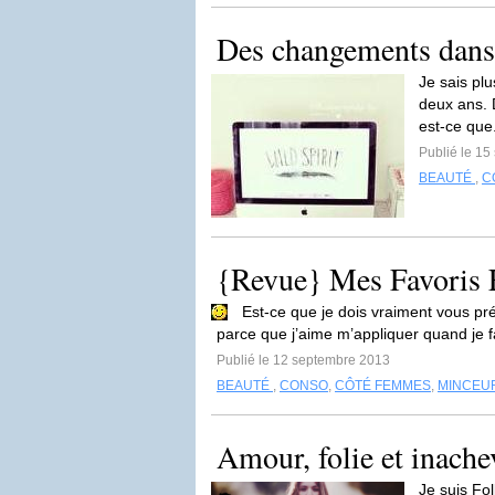
Des changements dans
Je sais plu
deux ans. 
est-ce que
Publié le 1
BEAUTÉ
,
C
{Revue} Mes Favoris
Est-ce que je dois vraiment vous pr
parce que j’aime m’appliquer quand je f
Publié le 12 septembre 2013
BEAUTÉ
,
CONSO
,
CÔTÉ FEMMES
,
MINCEU
Amour, folie et inache
Je suis Fo