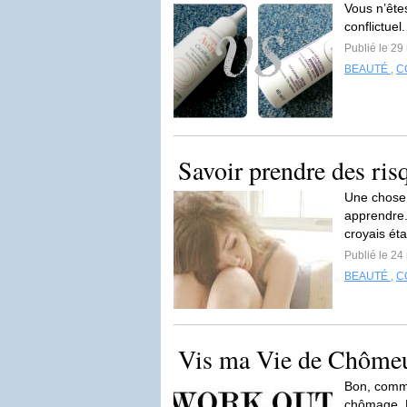
Vous n’ête
conflictuel
Publié le 2
BEAUTÉ
,
C
Savoir prendre des ris
Une chose 
apprendre.
croyais éta
Publié le 2
BEAUTÉ
,
C
Vis ma Vie de Chôme
Bon, comme
chômage. L