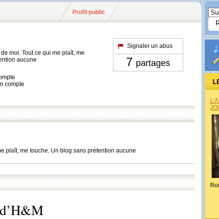
Profil public
Signaler un abus
de moi. Tout ce qui me plaît, me
7
tention aucune
partages
compte
L
son compte
L’
JO
e plaît, me touche. Un blog sans prétention aucune
Ro
ve d’H&M