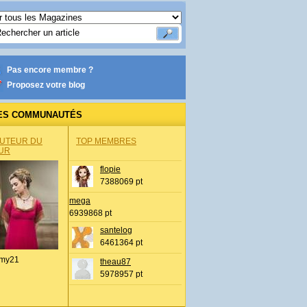
Pas encore membre ?
Proposez votre blog
ES COMMUNAUTÉS
AUTEUR DU
TOP MEMBRES
UR
flopie
7388069 pt
mega
6939868 pt
santelog
6461364 pt
my21
theau87
5978957 pt