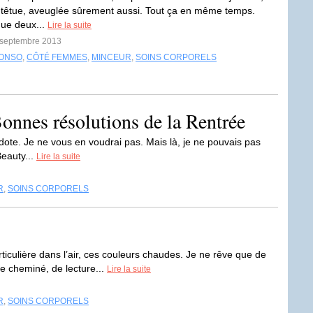
e, têtue, aveuglée sûrement aussi. Tout ça en même temps.
que deux...
Lire la suite
9 septembre 2013
ONSO
,
CÔTÉ FEMMES
,
MINCEUR
,
SOINS CORPORELS
onnes résolutions de la Rentrée
dote. Je ne vous en voudrai pas. Mais là, je ne pouvais pas
Beauty...
Lire la suite
R
,
SOINS CORPORELS
rticulière dans l’air, ces couleurs chaudes. Je ne rêve que de
e cheminé, de lecture...
Lire la suite
R
,
SOINS CORPORELS