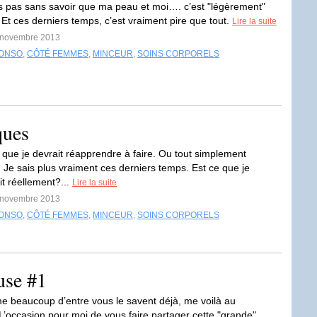
s pas sans savoir que ma peau et moi…. c’est "légèrement"
. Et ces derniers temps, c’est vraiment pire que tout.
Lire la suite
9 novembre 2013
ONSO
,
CÔTÉ FEMMES
,
MINCEUR
,
SOINS CORPORELS
ques
que je devrait réapprendre à faire. Ou tout simplement
 Je sais plus vraiment ces derniers temps. Est ce que je
it réellement?...
Lire la suite
4 novembre 2013
ONSO
,
CÔTÉ FEMMES
,
MINCEUR
,
SOINS CORPORELS
use #1
 beaucoup d’entre vous le savent déjà, me voilà au
’occasion pour moi de vous faire partager cette "grande"