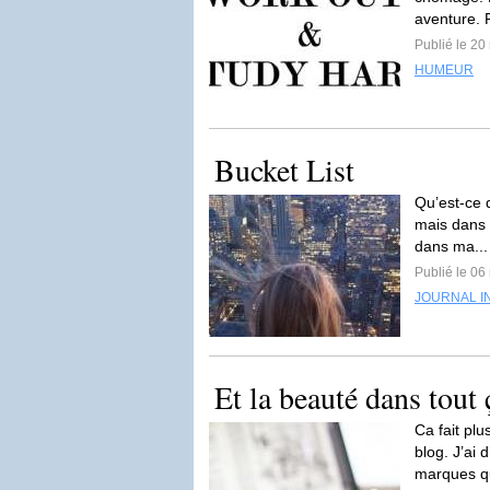
aventure. 
Publié le 2
HUMEUR
Bucket List
Qu’est-ce 
mais dans l
dans ma..
Publié le 0
JOURNAL I
Et la beauté dans tout 
Ca fait plu
blog. J’ai 
marques q