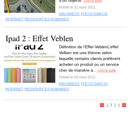
d’un objectif.
Lire la suite
Publié le 31 mars 2011
EBUSINESS
,
FOCUS EMPLOI
,
INTERNET
,
RESSOURCES HUMAINES
Ipad 2 : Effet Veblen
Définition de l’Effet VeblenL’effet
Velben est une théorie selon
laquelle certains clients préfèrent
acheter un produit ou un service
cher de manière à...
Lire la suite
Publié le 26 mars 2011
EBUSINESS
,
FOCUS EMPLOI
,
INTERNET
,
RESSOURCES HUMAINES
1
2
3
4