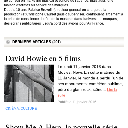
de conseil en marketing musical et sonore de l'agence, mais aussi une
maison d'artistes au service des marques.
Depuis 10 ans, Fabrice Brovelli (directeur général en charge de la
production) et Christophe Caurret (music superviser) contribuent largement a
la prise de conscience du rôle de la musique dans l'univers des marques,
des écrans publicitaires jusqu'a bord des avions pour Air France.
DERNIERS ARTICLES (401)
David Bowie en 5 films
Le lundi 11 janvier 2016 dans
Movies, News En cette matinée du
11 Janvier, le monde a perdu l’un de
ses monuments: caméléon sublime,
père du glam rock, icône...
Lire la
suite
Publié le 11 janvier 2016
CINÉMA
,
CULTURE
Show Me A Hero, la nouvelle série