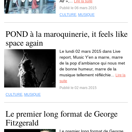
Air »,...
Lire la suite
Publié le 06 mars 2015
CULTURE
,
MUSIQUE
POND à la maroquinerie, it feels like
space again
Le lundi 02 mars 2015 dans Live
report, Music Y’en a marre, marre
de la pop d’ambiance qui nous met
de bonne humeur, marre de la
musique tellement réfléchie...
Lire la
suite
Publié le 02 mars 2015
CULTURE
,
MUSIQUE
Le premier long format de George
Fitzgerald
Le premier long format de George