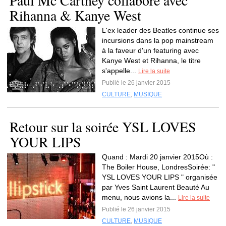
Paul Mc Cartney collabore avec
Rihanna & Kanye West
L'ex leader des Beatles continue ses
incursions dans la pop mainstream
à la faveur d'un featuring avec
Kanye West et Rihanna, le titre
s'appelle...
Lire la suite
Publié le 26 janvier 2015
CULTURE
,
MUSIQUE
Retour sur la soirée YSL LOVES
YOUR LIPS
Quand : Mardi 20 janvier 2015Où :
The Boiler House, LondresSoirée: "
YSL LOVES YOUR LIPS " organisée
par Yves Saint Laurent Beauté Au
menu, nous avions la...
Lire la suite
Publié le 26 janvier 2015
CULTURE
,
MUSIQUE