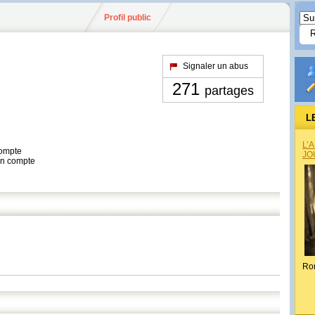
Profil public
Signaler un abus
271
partages
L
L’
compte
JO
son compte
Ro