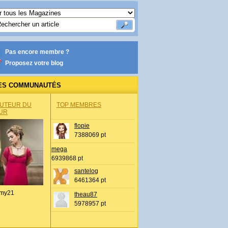
Pas encore membre ?
Proposez votre blog
ES COMMUNAUTÉS
AUTEUR DU
TOP MEMBRES
UR
flopie
7388069 pt
mega
6939868 pt
santelog
6461364 pt
my21
theau87
5978957 pt