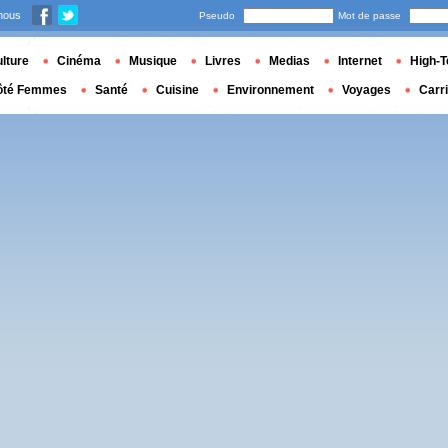
nous
Pseudo
Mot de passe
lture
Cinéma
Musique
Livres
Medias
Internet
High-T
ôté Femmes
Santé
Cuisine
Environnement
Voyages
Carr