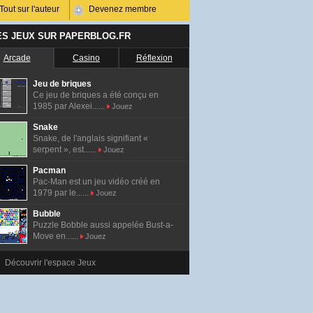
Tout sur l'auteur
Devenez membre
ES JEUX SUR PAPERBLOG.FR
Arcade
Casino
Réflexion
Jeu de briques
Ce jeu de briques a été conçu en
1985 par Alexei......
Jouez
Snake
Snake, de l'anglais signifiant «
serpent », est......
Jouez
Pacman
Pac-Man est un jeu vidéo créé en
1979 par le......
Jouez
Bubble
Puzzle Bobble aussi appelée Bust-a-
Move en......
Jouez
Découvrir l'espace Jeux