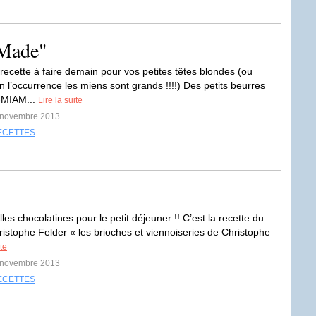
 Made"
 recette à faire demain pour vos petites têtes blondes (ou
 l’occurrence les miens sont grands !!!!) Des petits beurres
-MIAM...
Lire la suite
5 novembre 2013
ECETTES
lles chocolatines pour le petit déjeuner !! C’est la recette du
hristophe Felder « les brioches et viennoiseries de Christophe
ite
1 novembre 2013
ECETTES