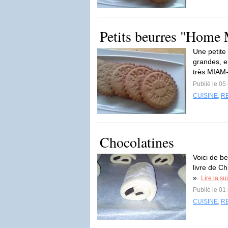
Petits beurres "Home
Une petite
grandes, en
très MIAM
Publié le 0
CUISINE
,
R
Chocolatines
Voici de be
livre de C
».
Lire la su
Publié le 0
CUISINE
,
R