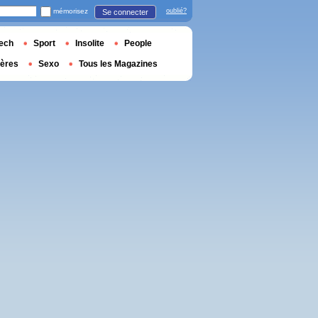
mémorisez
oublié?
Se connecter
ech
Sport
Insolite
People
ières
Sexo
Tous les Magazines