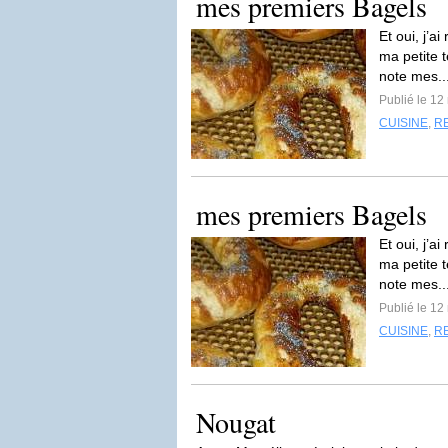
mes premiers Bagels
Et oui, j’a
ma petite t
note mes..
Publié le 1
CUISINE
,
R
mes premiers Bagels
Et oui, j’a
ma petite t
note mes..
Publié le 1
CUISINE
,
R
Nougat