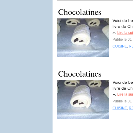
Chocolatines
Voici de be
livre de C
».
Lire la su
Publié le 0
CUISINE
,
R
Chocolatines
Voici de be
livre de C
».
Lire la su
Publié le 0
CUISINE
,
R