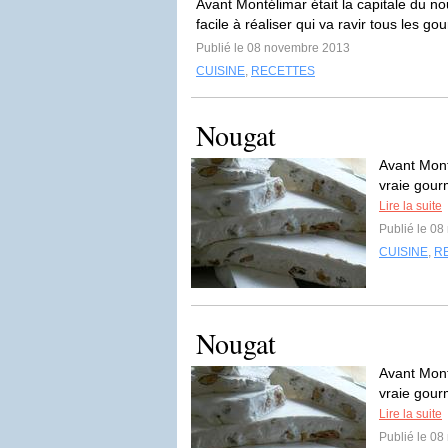
Avant Montélimar était la capitale du no
facile à réaliser qui va ravir tous les g
Publié le 08 novembre 2013
CUISINE
,
RECETTES
Nougat
Avant Monté
vraie gourm
Lire la suite
Publié le 0
CUISINE
,
R
Nougat
Avant Monté
vraie gourm
Lire la suite
Publié le 0