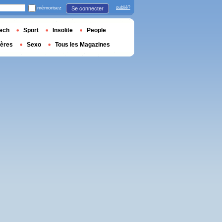
mémorisez
oublié?
Se connecter
ech
Sport
Insolite
People
ières
Sexo
Tous les Magazines