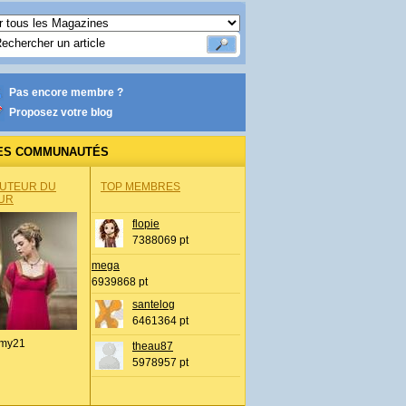
Pas encore membre ?
Proposez votre blog
ES COMMUNAUTÉS
AUTEUR DU
TOP MEMBRES
UR
flopie
7388069 pt
mega
6939868 pt
santelog
6461364 pt
my21
theau87
5978957 pt