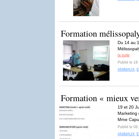
Formation mélissopaly
Du 14 au 1
Mélissopal
la suite
Publié le 18
ANIMAUX
,
Formation « mieux ve
19 et 20 J
Marketing 
Mme Capuc
Publié le 08 
ANIMAUX
,