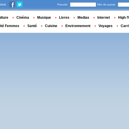
nous
Pseudo
Mot de passe
lture
Cinéma
Musique
Livres
Medias
Internet
High-T
ôté Femmes
Santé
Cuisine
Environnement
Voyages
Carr