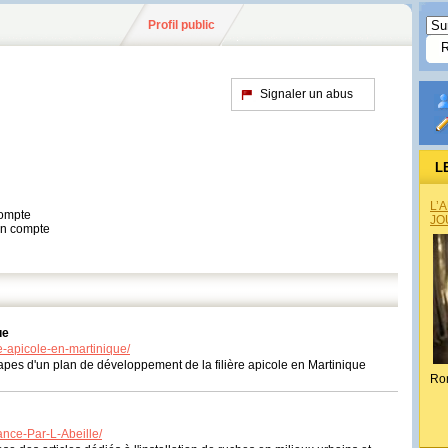
Profil public
Signaler un abus
L
L’
compte
JO
son compte
ue
e-apicole-en-martinique/
apes d'un plan de développement de la filière apicole en Martinique
Ro
ance-Par-L-Abeille/