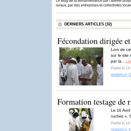
Le Blog de la Biosurveillance par l'abeille propo
ruraux, par des entreprises et collectivités loc
DERNIERS ARTICLES (32)
Fécondation dirigée et
Lors de ce
sur le site
par la...
Lir
Publié le 19
ANIMAUX
,
Formation testage de r
Le 16 Avril
ruches ». C
Publié le 19
ANIMAUX
,