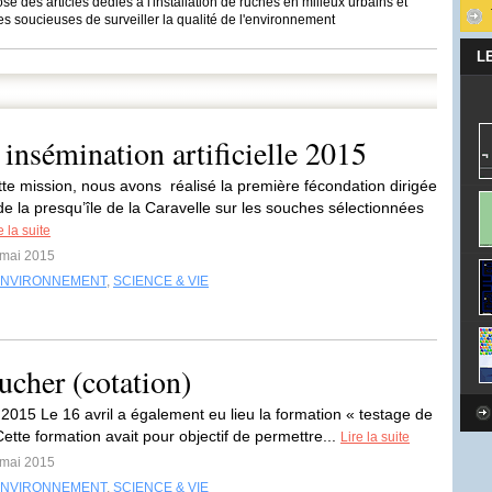
se des articles dédiés à l'installation de ruches en milieux urbains et
ales soucieuses de surveiller la qualité de l'environnement
L
 insémination artificielle 2015
tte mission, nous avons réalisé la première fécondation dirigée
 de la presqu’île de la Caravelle sur les souches sélectionnées
e la suite
 mai 2015
ENVIRONNEMENT
,
SCIENCE & VIE
ucher (cotation)
 2015 Le 16 avril a également eu lieu la formation « testage de
ette formation avait pour objectif de permettre...
Lire la suite
 mai 2015
ENVIRONNEMENT
,
SCIENCE & VIE