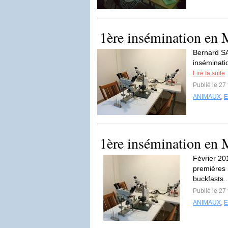
1ère insémination en 
Bernard SA
inséminatio
Lire la suite
Publié le 27
ANIMAUX
,
1ère insémination en 
Février 20
premières 
buckfasts.
Publié le 27
ANIMAUX
,