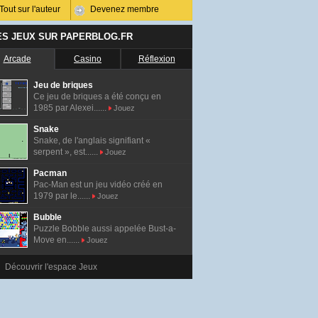
Tout sur l'auteur
Devenez membre
ES JEUX SUR PAPERBLOG.FR
Arcade
Casino
Réflexion
Jeu de briques
Ce jeu de briques a été conçu en
1985 par Alexei......
Jouez
Snake
Snake, de l'anglais signifiant «
serpent », est......
Jouez
Pacman
Pac-Man est un jeu vidéo créé en
1979 par le......
Jouez
Bubble
Puzzle Bobble aussi appelée Bust-a-
Move en......
Jouez
Découvrir l'espace Jeux