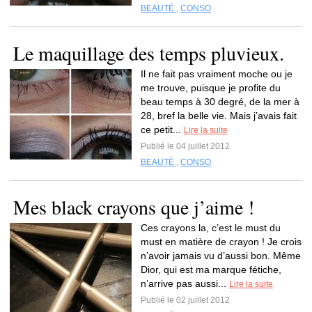
BEAUTÉ
,
CONSO
Le maquillage des temps pluvieux.
Il ne fait pas vraiment moche ou je
me trouve, puisque je profite du
beau temps à 30 degré, de la mer à
28, bref la belle vie. Mais j’avais fait
ce petit...
Lire la suite
Publié le 04 juillet 2012
BEAUTÉ
,
CONSO
Mes black crayons que j’aime !
Ces crayons la, c’est le must du
must en matière de crayon ! Je crois
n’avoir jamais vu d’aussi bon. Même
Dior, qui est ma marque fétiche,
n’arrive pas aussi...
Lire la suite
Publié le 02 juillet 2012