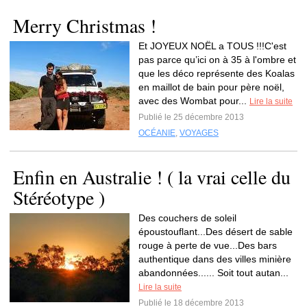
Merry Christmas !
Et JOYEUX NOËL a TOUS !!!C'est
pas parce qu’ici on à 35 à l'ombre et
que les déco représente des Koalas
en maillot de bain pour père noël,
avec des Wombat pour...
Lire la suite
Publié le 25 décembre 2013
OCÉANIE
,
VOYAGES
Enfin en Australie ! ( la vrai celle du
Stéréotype )
Des couchers de soleil
époustouflant...Des désert de sable
rouge à perte de vue...Des bars
authentique dans des villes minière
abandonnées...... Soit tout autan...
Lire la suite
Publié le 18 décembre 2013