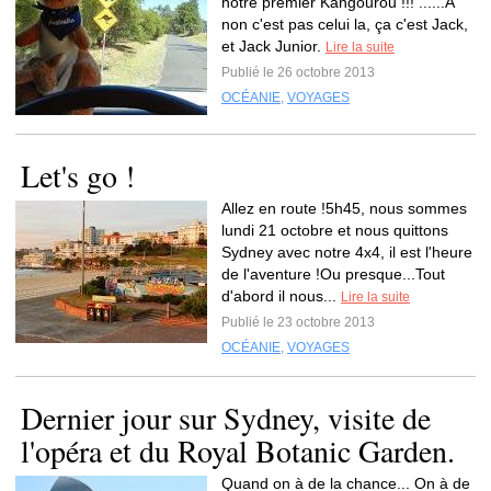
notre premier Kangourou !!! ......A
non c'est pas celui la, ça c'est Jack,
et Jack Junior.
Lire la suite
Publié le 26 octobre 2013
OCÉANIE
,
VOYAGES
Let's go !
Allez en route !5h45, nous sommes
lundi 21 octobre et nous quittons
Sydney avec notre 4x4, il est l'heure
de l'aventure !Ou presque...Tout
d'abord il nous...
Lire la suite
Publié le 23 octobre 2013
OCÉANIE
,
VOYAGES
Dernier jour sur Sydney, visite de
l'opéra et du Royal Botanic Garden.
Quand on à de la chance... On à de