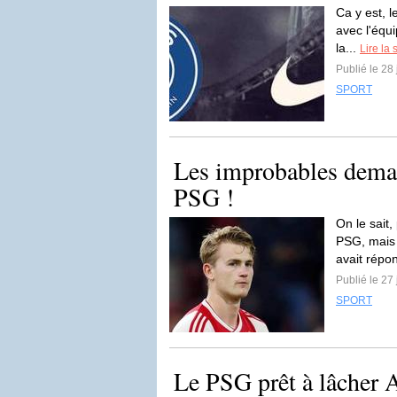
Ca y est, l
avec l'équ
la...
Lire la 
Publié le 28
SPORT
Les improbables deman
PSG !
On le sait,
PSG, mais 
avait répo
Publié le 27
SPORT
Le PSG prêt à lâcher A