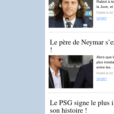
Rabiot à t
la Juve, et 
Publié le 02 
SPORT
Le père de Neymar s’ex
!
Alors que 
plus insist
entre les..
Publié le 02 
SPORT
Le PSG signe le plus 
son histoire !