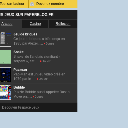
Tout sur l'auteur
Devenez membre
ES JEUX SUR PAPERBLOG.FR
Arcade
Casino
Réflexion
Jeu de briques
Ce jeu de briques a été conçu en
1985 par Alexei......
Jouez
Snake
Snake, de l'anglais signifiant «
serpent », est......
Jouez
Pacman
Pac-Man est un jeu vidéo créé en
1979 par le......
Jouez
Bubble
Puzzle Bobble aussi appelée Bust-a-
Move en......
Jouez
Découvrir l'espace Jeux