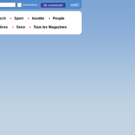
mémorisez
oublié?
Se connecter
ech
Sport
Insolite
People
ières
Sexo
Tous les Magazines