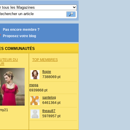
Pas encore membre ?
Proposez votre blog
ES COMMUNAUTÉS
AUTEUR DU
TOP MEMBRES
UR
flopie
7388069 pt
mega
6939868 pt
santelog
6461364 pt
my21
theau87
5978957 pt