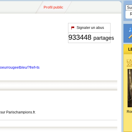
Profil public
Signaler un abus
933448
partages
L
L’
JO
oeurrougeetbleu/?fref=ts
Ro
é sur Parischampions.fr.