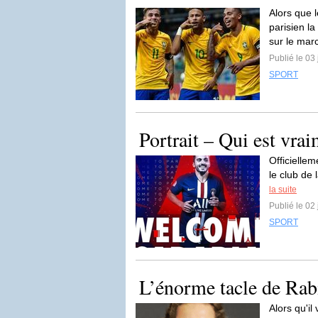
Alors que 
parisien l
sur le mar
Publié le 03 
SPORT
Portrait – Qui est vra
Officielle
le club de
la suite
Publié le 02 
SPORT
L’énorme tacle de Rab
Alors qu'il