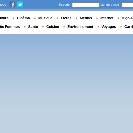
nous
Pseudo
Mot de passe
lture
Cinéma
Musique
Livres
Medias
Internet
High-T
ôté Femmes
Santé
Cuisine
Environnement
Voyages
Carr