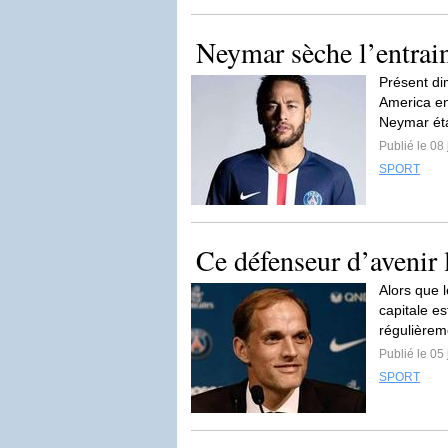
Neymar sèche l’entrai
Présent dim
America ent
Neymar éta
Publié le 08 
SPORT
Ce défenseur d’avenir
Alors que l
capitale e
régulièrem
Publié le 05 
SPORT