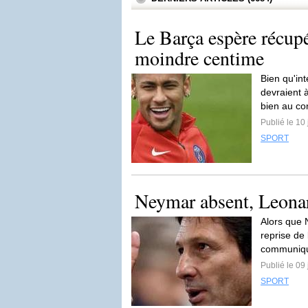
Le Barça espère récu
moindre centime
Bien qu'in
devraient à
bien au co
Publié le 10 
SPORT
Neymar absent, Leonard
Alors que 
reprise de
communiqu
Publié le 09 
SPORT