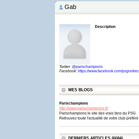
Gab
Description
Twitter
:
@parischampions
Facebook
:
https://www.facebook.com/psgnotrec
MES BLOGS
Parischampions
http://www.parischampions.fr/
Parischampions le site des vrais fans du PSG.
Retrouvez toute l'actualité de votre club préfér
DERNIERS ARTICLES (6684)