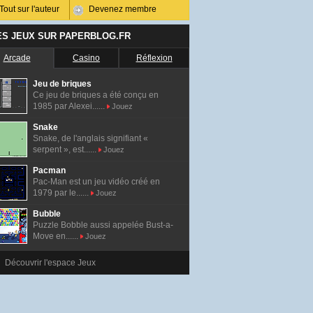
Tout sur l'auteur
Devenez membre
ES JEUX SUR PAPERBLOG.FR
Arcade
Casino
Réflexion
Jeu de briques
Ce jeu de briques a été conçu en
1985 par Alexei......
Jouez
Snake
Snake, de l'anglais signifiant «
serpent », est......
Jouez
Pacman
Pac-Man est un jeu vidéo créé en
1979 par le......
Jouez
Bubble
Puzzle Bobble aussi appelée Bust-a-
Move en......
Jouez
Découvrir l'espace Jeux