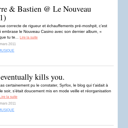
rre & Bastien @ Le Nouveau
1)
enue correcte de rigueur et échauffements pré-moshpit, c’est
 embrase le Nouveau Casino avec son dernier album, «
ue tu te...
Lire la suite
 mars 2011
MUSIQUE
eventually kills you.
 certainement pu le constater, Syrfox, le blog qui t’aidait à
le soir, s’était doucement mis en mode veille et réorganisation
Lire la suite
 mars 2011
MUSIQUE