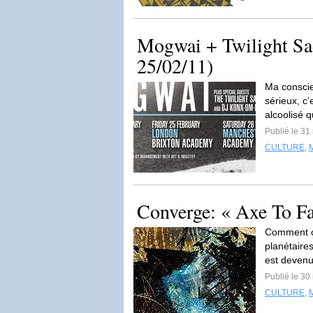
Mogwai + Twilight Sa
25/02/11)
Ma conscie
sérieux, c
alcoolisé q
Publié le 31
CULTURE
,
Converge: « Axe To Fa
Comment ça
planétaire
est devenu
Publié le 30
CULTURE
,