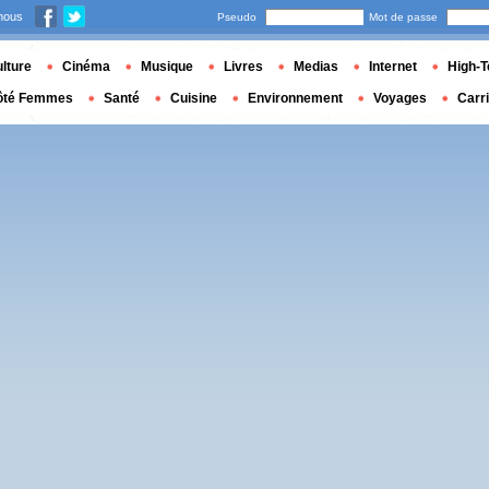
nous
Pseudo
Mot de passe
lture
Cinéma
Musique
Livres
Medias
Internet
High-T
ôté Femmes
Santé
Cuisine
Environnement
Voyages
Carr