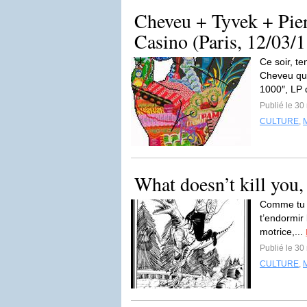
Cheveu + Tyvek + Pie
Casino (Paris, 12/03/1
Ce soir, t
Cheveu qui
1000″, LP q
Publié le 30
CULTURE
,
What doesn’t kill you, 
Comme tu as
t’endormir 
motrice,...
Publié le 30
CULTURE
,