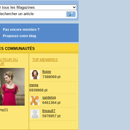
Pas encore membre ?
Proposez votre blog
ES COMMUNAUTÉS
AUTEUR DU
TOP MEMBRES
UR
flopie
7388069 pt
mega
6939868 pt
santelog
6461364 pt
my21
theau87
5978957 pt