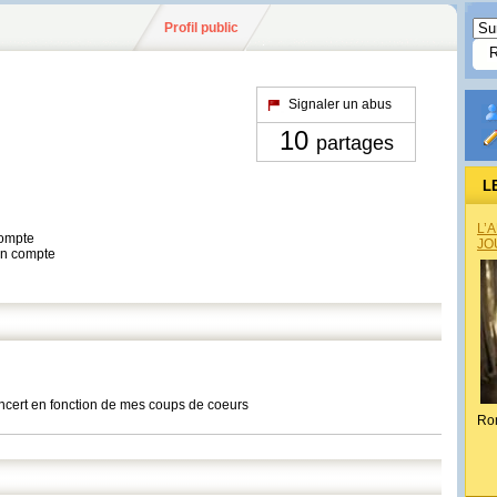
Profil public
Signaler un abus
10
partages
L
L’
compte
JO
son compte
oncert en fonction de mes coups de coeurs
Ro