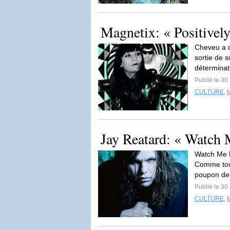
Magnetix: « Positivel
Cheveu a dé
sortie de 
déterminat
Publié le 30
CULTURE
,
Jay Reatard: « Watch 
Watch Me F
Comme tout
poupon de 
Publié le 30
CULTURE
,