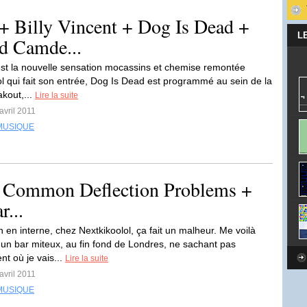
+ Billy Vincent + Dog Is Dead +
L
d Camde...
’est la nouvelle sensation mocassins et chemise remontée
ol qui fait son entrée, Dog Is Dead est programmé au sein de la
akout,...
Lire la suite
avril 2011
MUSIQUE
+ Common Deflection Problems +
...
 en interne, chez Nextkikoolol, ça fait un malheur. Me voilà
un bar miteux, au fin fond de Londres, ne sachant pas
nt où je vais...
Lire la suite
avril 2011
MUSIQUE