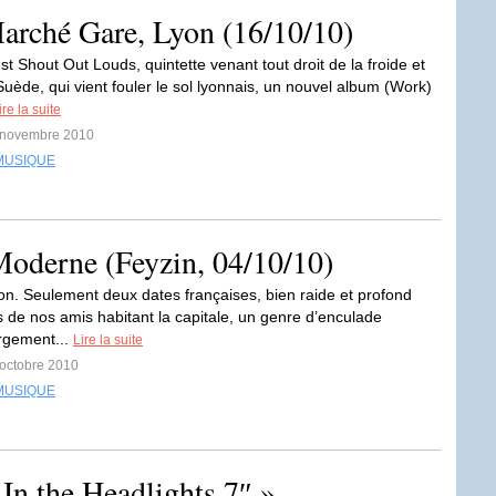
rché Gare, Lyon (16/10/10)
est Shout Out Louds, quintette venant tout droit de la froide et
uède, qui vient fouler le sol lyonnais, un nouvel album (Work)
ire la suite
4 novembre 2010
MUSIQUE
Moderne (Feyzin, 04/10/10)
yon. Seulement deux dates françaises, bien raide et profond
s de nos amis habitant la capitale, un genre d’enculade
argement...
Lire la suite
 octobre 2010
MUSIQUE
In the Headlights 7″ »