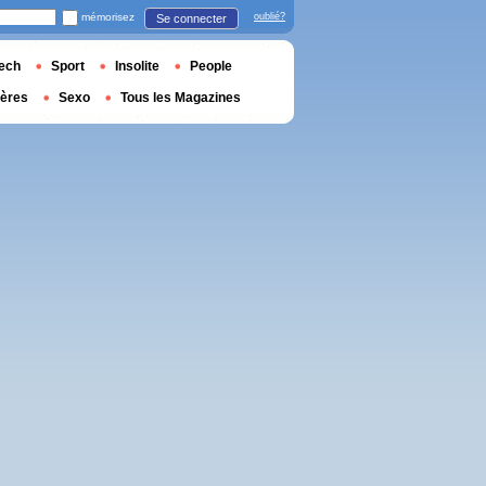
mémorisez
oublié?
Se connecter
ech
Sport
Insolite
People
ières
Sexo
Tous les Magazines