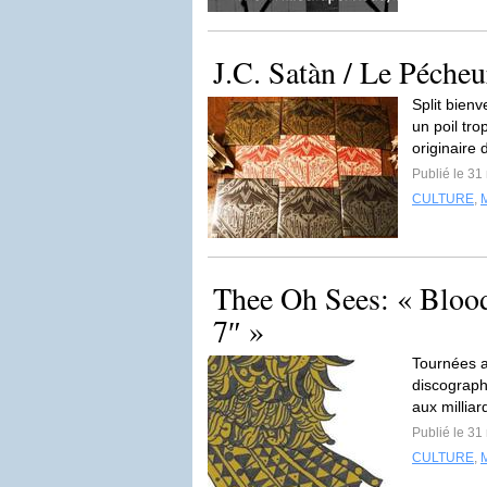
J.C. Satàn / Le Pécheu
Split bien
un poil tr
originaire 
Publié le 31
CULTURE
,
Thee Oh Sees: « Blood
7″ »
Tournées a
discograph
aux milliar
Publié le 31
CULTURE
,