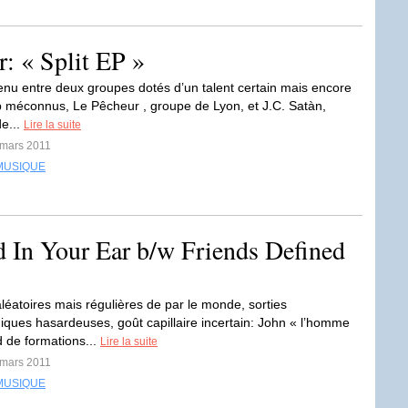
r: « Split EP »
venu entre deux groupes dotés d’un talent certain mais encore
op méconnus, Le Pêcheur , groupe de Lyon, et J.C. Satàn,
de...
Lire la suite
 mars 2011
MUSIQUE
 In Your Ear b/w Friends Defined
léatoires mais régulières de par le monde, sorties
iques hasardeuses, goût capillaire incertain: John « l’homme
d de formations...
Lire la suite
 mars 2011
MUSIQUE