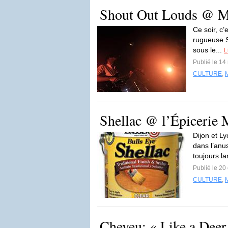
Shout Out Louds @ Ma
Ce soir, c’
rugueuse S
sous le...
L
Publié le 1
CULTURE
,
Shellac @ l’Épicerie 
Dijon et L
dans l’anu
toujours l
Publié le 20
CULTURE
,
Cheveu: « Like a Deer 