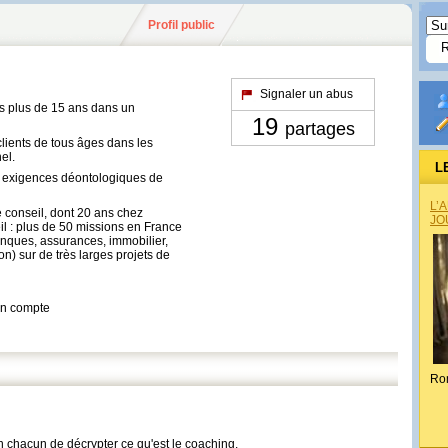
Profil public
Signaler un abus
is plus de 15 ans dans un
19
partages
lients de tous âges dans les
el.
L
x exigences déontologiques de
L’
 conseil, dont 20 ans chez
JO
l : plus de 50 missions en France
anques, assurances, immobilier,
on) sur de très larges projets de
son compte
Ro
n chacun de décrypter ce qu'est le coaching.