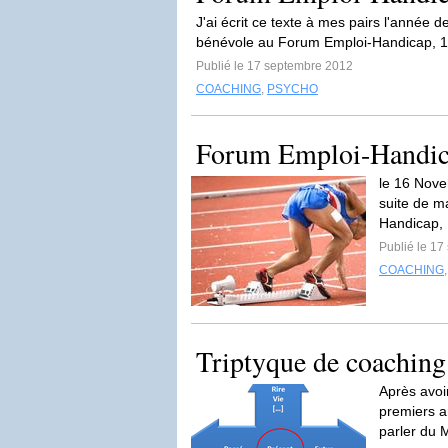
J'ai écrit ce texte à mes pairs l'année d
bénévole au Forum Emploi-Handicap, 16
Publié le 17 septembre 2012
COACHING
,
PSYCHO
Forum Emploi-Handi
le 16 Novem
suite de m
Handicap, 
Publié le 1
COACHING
Triptyque de coaching
Après avoi
premiers a
parler du 