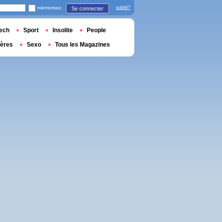
mémorisez
oublié?
Se connecter
ech
Sport
Insolite
People
ières
Sexo
Tous les Magazines