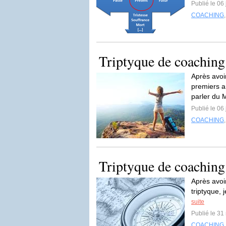
Publié le 06
COACHING
Triptyque de coaching
Après avoi
premiers a
parler du
Publié le 06
COACHING
Triptyque de coaching 
Après avoi
triptyque,
suite
Publié le 31
COACHING