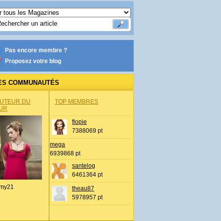
Pas encore membre ?
Proposez votre blog
ES COMMUNAUTÉS
AUTEUR DU
TOP MEMBRES
UR
flopie
7388069 pt
mega
6939868 pt
santelog
6461364 pt
my21
theau87
5978957 pt