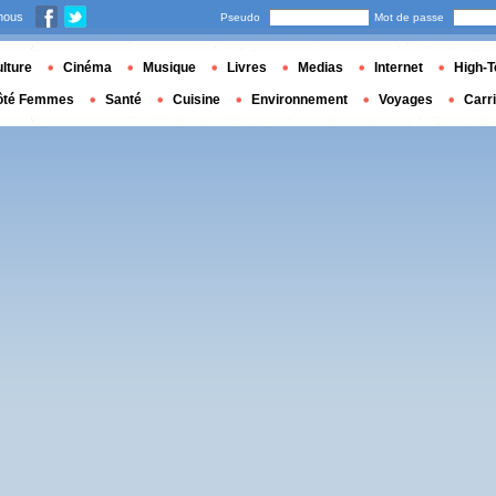
nous
Pseudo
Mot de passe
lture
Cinéma
Musique
Livres
Medias
Internet
High-T
ôté Femmes
Santé
Cuisine
Environnement
Voyages
Carr