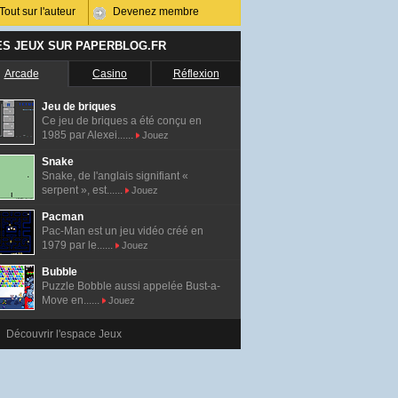
Tout sur l'auteur
Devenez membre
ES JEUX SUR PAPERBLOG.FR
Arcade
Casino
Réflexion
Jeu de briques
Ce jeu de briques a été conçu en
1985 par Alexei......
Jouez
Snake
Snake, de l'anglais signifiant «
serpent », est......
Jouez
Pacman
Pac-Man est un jeu vidéo créé en
1979 par le......
Jouez
Bubble
Puzzle Bobble aussi appelée Bust-a-
Move en......
Jouez
Découvrir l'espace Jeux