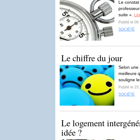
Le constat
professeurs
suite ».
Lir
Publié le 06
SOCIÉTÉ
Le chiffre du jour
Selon une 
meilleure 
souligne le
Publié le 25
SOCIÉTÉ
Le logement intergénér
idée ?