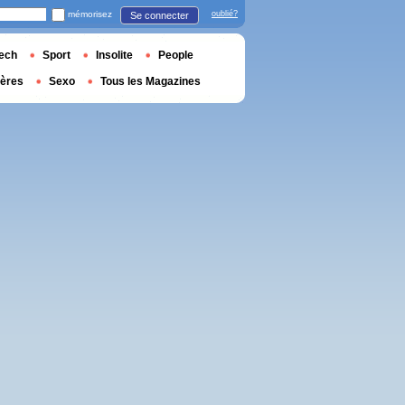
mémorisez
oublié?
Se connecter
ech
Sport
Insolite
People
ières
Sexo
Tous les Magazines