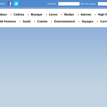
nous
Pseudo
Mot de passe
lture
Cinéma
Musique
Livres
Medias
Internet
High-T
ôté Femmes
Santé
Cuisine
Environnement
Voyages
Carr