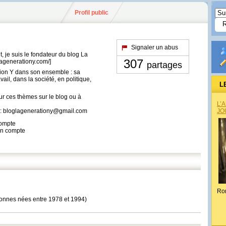
Profil public
Signaler un abus
je suis le fondateur du blog La
307
lagenerationy.com/]
partages
tion Y dans son ensemble : sa
ail, dans la société, en politique,
L
ur ces thèmes sur le blog ou à
L’
 :
bloglagenerationy@gmail.com
JO
compte
son compte
Ro
sonnes nées entre 1978 et 1994)