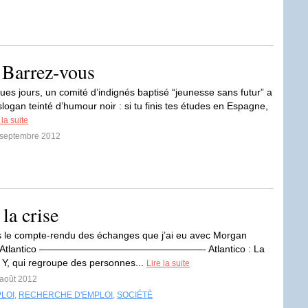
, Barrez-vous
ques jours, un comité d’indignés baptisé “jeunesse sans futur” a
slogan teinté d’humour noir : si tu finis tes études en Espagne,
 la suite
5 septembre 2012
la crise
 le compte-rendu des échanges que j’ai eu avec Morgan
d’Atlantico —————————————————- Atlantico : La
 Y, qui regroupe des personnes...
Lire la suite
 août 2012
LOI
,
RECHERCHE D'EMPLOI
,
SOCIÉTÉ