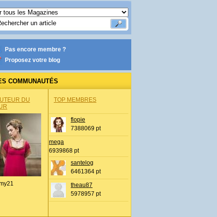
Pas encore membre ?
Proposez votre blog
ES COMMUNAUTÉS
AUTEUR DU
TOP MEMBRES
UR
flopie
7388069 pt
mega
6939868 pt
santelog
6461364 pt
my21
theau87
5978957 pt