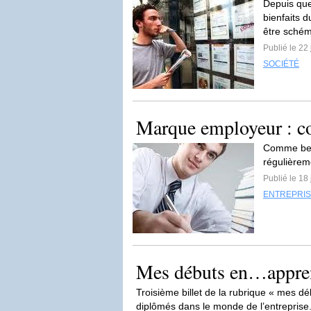
Depuis que
bienfaits d
être schém
Publié le 22
SOCIÉTÉ
Marque employeur : co
Comme beau
régulièrem
Publié le 18
ENTREPRI
Mes débuts en…appren
Troisième billet de la rubrique « mes dé
diplômés dans le monde de l’entreprise