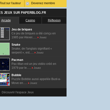
Tout sur l'auteur
Devenez membre
ES JEUX SUR PAPERBLOG.FR
Arcade
Casino
Réflexion
Jeu de briques
Ce jeu de briques a été conçu en
1985 par Alexei......
Jouez
Snake
Snake, de l'anglais signifiant «
serpent », est......
Jouez
Pacman
Pac-Man est un jeu vidéo créé en
1979 par le......
Jouez
Bubble
Puzzle Bobble aussi appelée Bust-a-
Move en......
Jouez
Découvrir l'espace Jeux