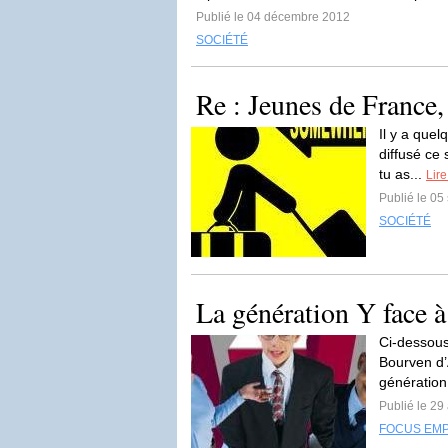
Publié le 04 décembre 2012
SOCIÉTÉ
Re : Jeunes de France
Il y a quel
diffusé ce 
tu as...
Lire
Publié le 0
SOCIÉTÉ
La génération Y face à 
Ci-dessous
Bourven 
génération
Publié le 29
FOCUS EMP