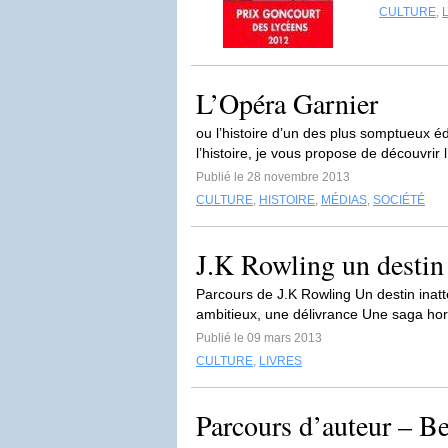
CULTURE
,
L’Opéra Garnier
ou l’histoire d’un des plus somptueux 
l’histoire, je vous propose de découvrir l’
Publié le 28 novembre 2013
CULTURE
,
HISTOIRE
,
MÉDIAS
,
SOCIÉTÉ
J.K Rowling un destin
Parcours de J.K Rowling Un destin inat
ambitieux, une délivrance Une saga hor
Publié le 09 mars 2013
CULTURE
,
LIVRES
Parcours d’auteur – B