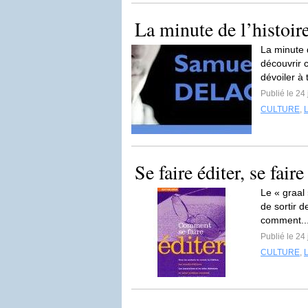
La minute de l’histoir
La minute d
découvrir 
dévoiler à 
Publié le 24 
CULTURE
,
Se faire éditer, se fair
Le « graal
de sortir d
comment..
Publié le 24 
CULTURE
,