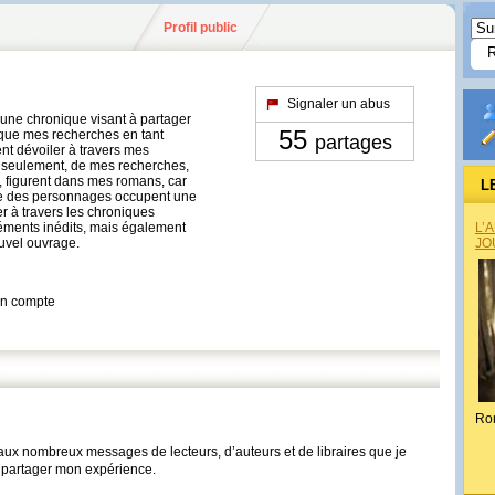
Profil public
Signaler un abus
t une chronique visant à partager
55
e que mes recherches en tant
partages
t dévoiler à travers mes
e seulement, de mes recherches,
, figurent dans mes romans, car
L
a vie des personnages occupent une
er à travers les chroniques
léments inédits, mais également
L’
uvel ouvrage.
JO
son compte
Ro
aux nombreux messages de lecteurs, d’auteurs et de libraires que je
e partager mon expérience.