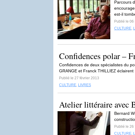
Parcours d
encourager
est-il tomb
Publié le 06
CULTURE
,
Confidences polar – F
Confidences de deux spécialistes du pol
GRANGE et Franck THILLIEZ éclairent l’
Publié le 27 février 2013
CULTURE
,
LIVRES
Atelier littéraire avec
Bernard We
constructio
Publié le 26
CULTURE
,