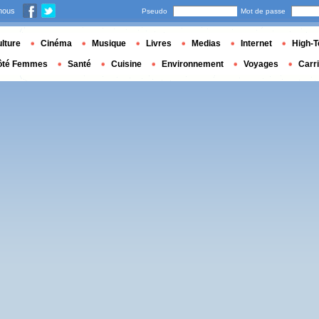
nous
Pseudo
Mot de passe
lture
Cinéma
Musique
Livres
Medias
Internet
High-T
ôté Femmes
Santé
Cuisine
Environnement
Voyages
Carr