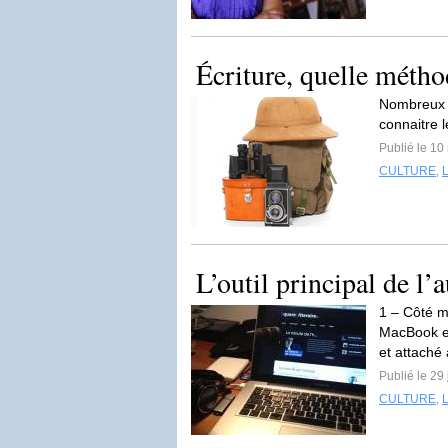
Écriture, quelle métho
Nombreux s
connaitre 
Publié le 1
CULTURE
,
L’outil principal de l’
1 – Côté ma
MacBook en
et attaché 
Publié le 29 
CULTURE
,