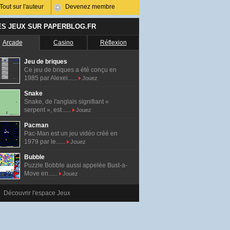
Tout sur l'auteur
Devenez membre
ES JEUX SUR PAPERBLOG.FR
Arcade
Casino
Réflexion
Jeu de briques
Ce jeu de briques a été conçu en
1985 par Alexei......
Jouez
Snake
Snake, de l'anglais signifiant «
serpent », est......
Jouez
Pacman
Pac-Man est un jeu vidéo créé en
1979 par le......
Jouez
Bubble
Puzzle Bobble aussi appelée Bust-a-
Move en......
Jouez
Découvrir l'espace Jeux