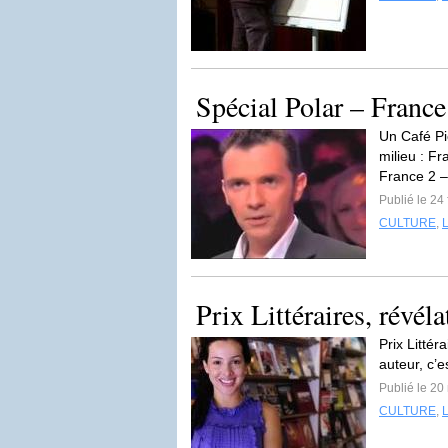
Spécial Polar – Franc
Un Café Pi
milieu : F
France 2 –
Publié le 24
CULTURE
,
Prix Littéraires, révél
Prix Littér
auteur, c’e
Publié le 2
CULTURE
,