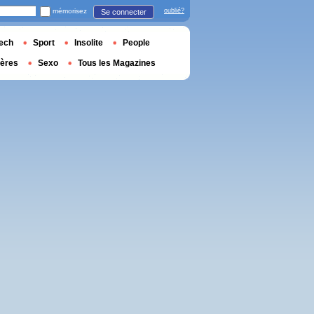
mémorisez
oublié?
Se connecter
ech
Sport
Insolite
People
ières
Sexo
Tous les Magazines