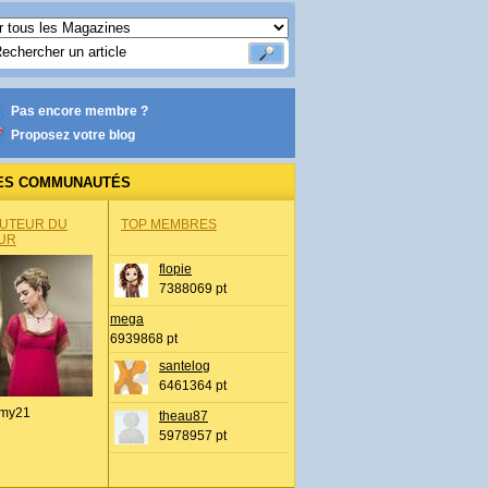
Pas encore membre ?
Proposez votre blog
ES COMMUNAUTÉS
AUTEUR DU
TOP MEMBRES
UR
flopie
7388069 pt
mega
6939868 pt
santelog
6461364 pt
my21
theau87
5978957 pt