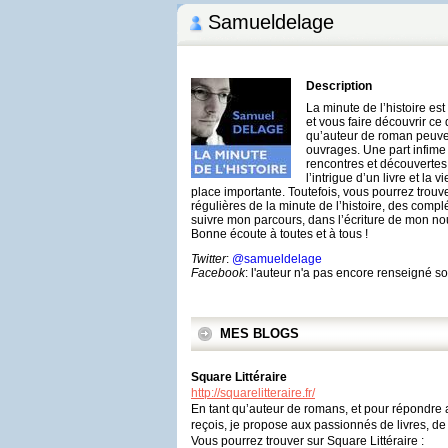
Samueldelage
Description
La minute de l’histoire es
et vous faire découvrir c
qu’auteur de roman peuven
ouvrages. Une part infim
rencontres et découvertes
l’intrigue d’un livre et l
place importante. Toutefois, vous pourrez trouv
régulières de la minute de l’histoire, des comp
suivre mon parcours, dans l’écriture de mon no
Bonne écoute à toutes et à tous !
Twitter
:
@samueldelage
Facebook
: l'auteur n'a pas encore renseigné 
MES BLOGS
Square Littéraire
http://squarelitteraire.fr/
En tant qu’auteur de romans, et pour répondre 
reçois, je propose aux passionnés de livres, d
Vous pourrez trouver sur Square Littéraire :