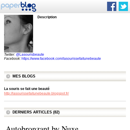
Description
Twitter
:
@Lasourisbeaute
Facebook
:
https://www.facebook.com/lasourissefaitunebeaute
MES BLOGS
La souris se fait une beauté
http://lasourissefaitunebeaute.blogspot.fr/
DERNIERS ARTICLES (82)
Autobronzant by Nuxe