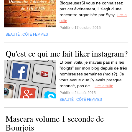
BlogueusesSi vous ne connaissez
pas cet événement, il s'agit d'une
rencontre organisée par Sysy.
Lire la
suite
Publié le 17 octobre 2015
BEAUTÉ
,
CÔTÉ FEMMES
Qu'est ce qui me fait liker instagram?
Et bien voilà, je n'avais pas mis les
"doigts" sur mon blog depuis de très
nombreuses semaines (mois?). Je
vous avoue que j'y avais presque
renoncé, pas de...
Lire la suite
Publié le 24 août 2015
BEAUTÉ
,
CÔTÉ FEMMES
Mascara volume 1 seconde de
Bourjois