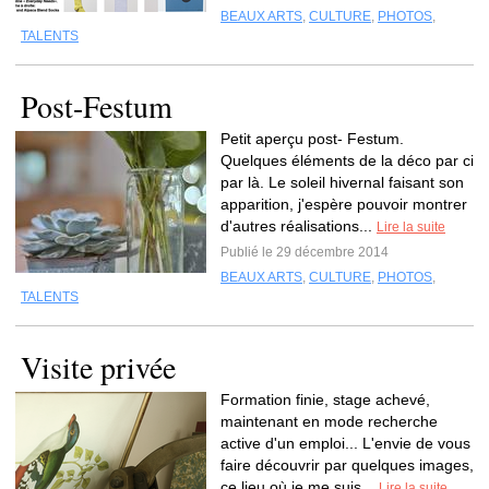
BEAUX ARTS
,
CULTURE
,
PHOTOS
,
TALENTS
Post-Festum
Petit aperçu post- Festum.
Quelques éléments de la déco par ci
par là. Le soleil hivernal faisant son
apparition, j'espère pouvoir montrer
d'autres réalisations...
Lire la suite
Publié le 29 décembre 2014
BEAUX ARTS
,
CULTURE
,
PHOTOS
,
TALENTS
Visite privée
Formation finie, stage achevé,
maintenant en mode recherche
active d'un emploi... L'envie de vous
faire découvrir par quelques images,
ce lieu où je me suis...
Lire la suite