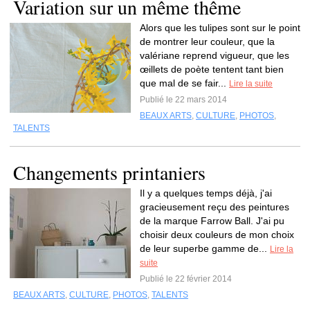
Variation sur un même thême
Alors que les tulipes sont sur le point
de montrer leur couleur, que la
valériane reprend vigueur, que les
œillets de poète tentent tant bien
que mal de se fair...
Lire la suite
Publié le 22 mars 2014
BEAUX ARTS
,
CULTURE
,
PHOTOS
,
TALENTS
Changements printaniers
Il y a quelques temps déjà, j'ai
gracieusement reçu des peintures
de la marque Farrow Ball. J'ai pu
choisir deux couleurs de mon choix
de leur superbe gamme de...
Lire la
suite
Publié le 22 février 2014
BEAUX ARTS
,
CULTURE
,
PHOTOS
,
TALENTS