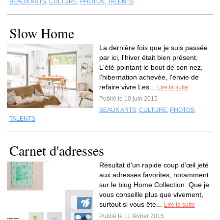
BEAUX ARTS
,
CULTURE
,
PHOTOS
,
TALENTS
Slow Home
La dernière fois que je suis passée
par ici, l'hiver était bien présent.
L'été pointant le bout de son nez,
l'hibernation achevée, l'envie de
refaire vivre Les...
Lire la suite
Publié le 10 juin 2015
BEAUX ARTS
,
CULTURE
,
PHOTOS
,
TALENTS
Carnet d'adresses
Résultat d'un rapide coup d’œil jeté
aux adresses favorites, notamment
sur le blog Home Collection. Que je
vous conseille plus que vivement,
surtout si vous ête...
Lire la suite
Publié le 11 février 2015