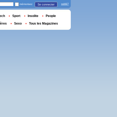
mémorisez
oublié?
Se connecter
ech
Sport
Insolite
People
ières
Sexo
Tous les Magazines