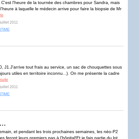
. C'est l'heure de la tournée des chambres pour Sandra, mais
 l'heure à laquelle le médecin arrive pour faire la biopsie de Mr
ite
juillet 2011
NTIME
, J1.J'arrive tout frais au service, un sac de chouquettes sous
ujours utiles en territoire inconnu...). On me présente la cadre
 suite
juillet 2011
NTIME
..
emain, et pendant les trois prochaines semaines, les néo-P2
s feront leurs premiers pas à l'hôpital!Et je fais partie du lot