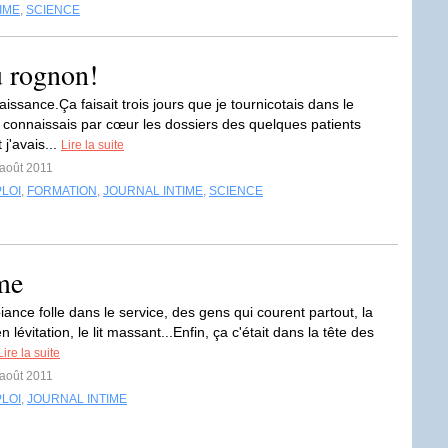
IME
,
SCIENCE
u rognon!
issance.Ça faisait trois jours que je tournicotais dans le
e connaissais par cœur les dossiers des quelques patients
 j'avais...
Lire la suite
 août 2011
LOI
,
FORMATION
,
JOURNAL INTIME
,
SCIENCE
me
ance folle dans le service, des gens qui courent partout, la
en lévitation, le lit massant...Enfin, ça c'était dans la tête des
Lire la suite
 août 2011
LOI
,
JOURNAL INTIME