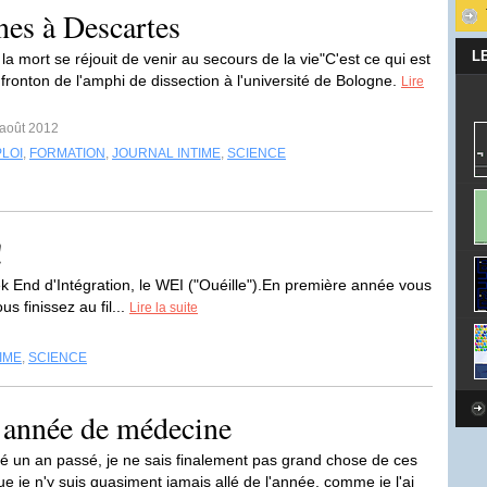
nes à Descartes
L
 la mort se réjouit de venir au secours de la vie"C'est ce qui est
e fronton de l'amphi de dissection à l'université de Bologne.
Lire
 août 2012
LOI
,
FORMATION
,
JOURNAL INTIME
,
SCIENCE
!
k End d'Intégration, le WEI ("Ouéille").En première année vous
 finissez au fil...
Lire la suite
IME
,
SCIENCE
 année de médecine
é un an passé, je ne sais finalement pas grand chose de ces
e je n'y suis quasiment jamais allé de l'année, comme je l'ai