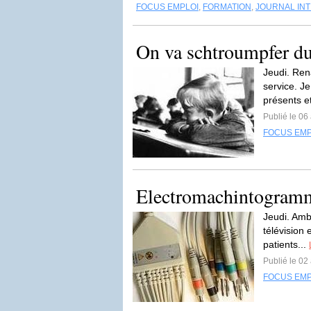
FOCUS EMPLOI
,
FORMATION
,
JOURNAL INT
On va schtroumpfer d
Jeudi. Rena
service. J
présents et
Publié le 06
FOCUS EMP
Electromachintogram
Jeudi. Ambi
télévision 
patients...
Publié le 02
FOCUS EMP