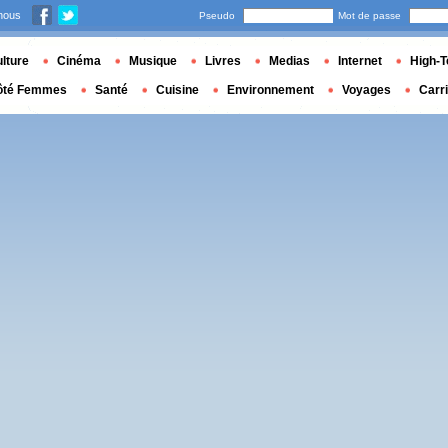
nous
Pseudo
Mot de passe
lture
Cinéma
Musique
Livres
Medias
Internet
High-T
ôté Femmes
Santé
Cuisine
Environnement
Voyages
Carr