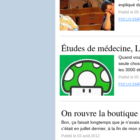
expliqué da
Publié le 05
FOCUS EMP
Études de médecine, L
Quand vous
seule chose
les 3000 ét
Publié le 05
FOCUS EMP
On rouvre la boutique 
Bon, ça faisait longtemps que je n'avais 
c'était en juillet dernier, à la fin de mon
Publié le 03 août 2012