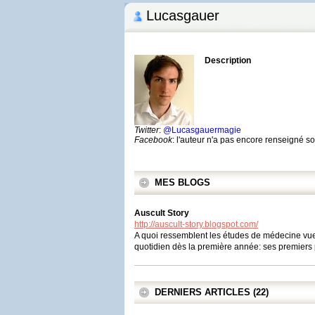
Lucasgauer
Description
Twitter
:
@Lucasgauermagie
Facebook
: l'auteur n'a pas encore renseigné 
MES BLOGS
Auscult Story
http://auscult-story.blogspot.com/
A quoi ressemblent les études de médecine vues
quotidien dès la première année: ses premiers 
DERNIERS ARTICLES (22)