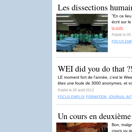
Les dissections humai
"En ce lieu
écrit sur l
la suite
Publié le 05
FOCUS EMP
WEI did you do that ?
LE moment fort de l'année, c'est le Wee
êtes une foule de 3000 anonymes, et vous
Publié le 05 août 2012
FOCUS EMPLOI
,
FORMATION
,
JOURNAL INT
Un cours en deuxième
Bon, malgr
cours vu qu