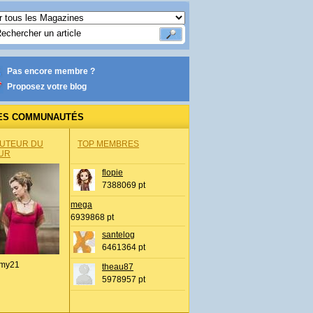
Pas encore membre ?
Proposez votre blog
ES COMMUNAUTÉS
AUTEUR DU
TOP MEMBRES
UR
flopie
7388069 pt
mega
6939868 pt
santelog
6461364 pt
my21
theau87
5978957 pt