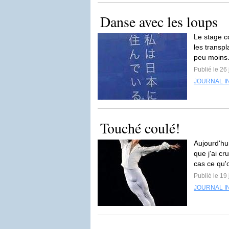
Danse avec les loups
Le stage co
les transp
peu moins.
Publié le 26 
JOURNAL I
Touché coulé!
Aujourd'hu
que j'ai cr
cas ce qu'o
Publié le 19 
JOURNAL I