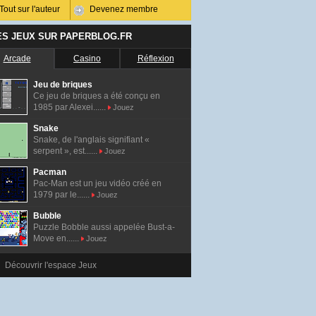
Tout sur l'auteur
Devenez membre
ES JEUX SUR PAPERBLOG.FR
Arcade
Casino
Réflexion
Jeu de briques
Ce jeu de briques a été conçu en
1985 par Alexei......
Jouez
Snake
Snake, de l'anglais signifiant «
serpent », est......
Jouez
Pacman
Pac-Man est un jeu vidéo créé en
1979 par le......
Jouez
Bubble
Puzzle Bobble aussi appelée Bust-a-
Move en......
Jouez
Découvrir l'espace Jeux