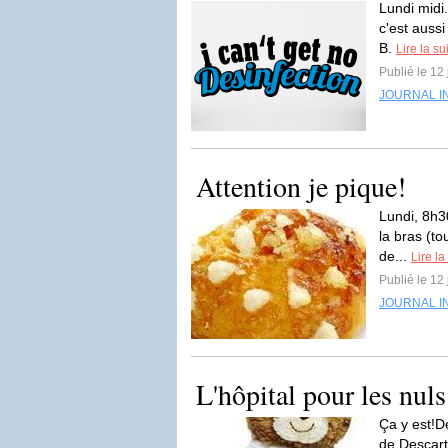
Lundi midi
c'est aussi
B.
Lire la su
Publié le 12 
JOURNAL I
Attention je pique!
Lundi, 8h30
la bras (to
de...
Lire la
Publié le 12 
JOURNAL I
L'hôpital pour les nuls.
Ça y est!D
de Descarte