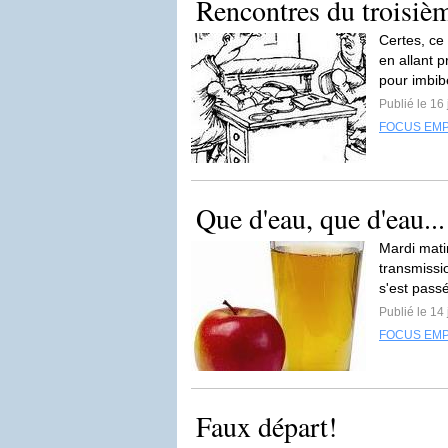
Rencontres du troisièm
Certes, ce 
en allant 
pour imbib
Publié le 16 
FOCUS EMP
Que d'eau, que d'eau...
Mardi matin
transmissio
s'est passé
Publié le 14 
FOCUS EMP
Faux départ!