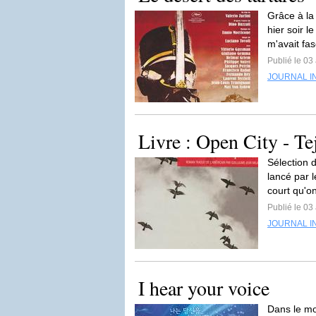
Grâce à la 
hier soir l
m'avait fas
Publié le 03 
JOURNAL I
Livre : Open City - Te
Sélection 
lancé par l
court qu'on
Publié le 03 
JOURNAL I
I hear your voice
Dans le mo