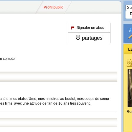
Profil public
Signaler un abus
8
partages
L
son compte
L’
JO
a tête, mes états d'âme, mes histoires au boulot, mes coups de coeur
es films, avec une attitude de fan de 16 ans très souvent.
Ro