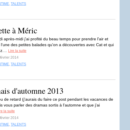
NTIME
,
TALENTS
ette à Méric
 après-midi j'ai profité du beau temps pour prendre l'air et
r l'une des petites balades qu'on a découvertes avec Cat et qui
z....
Lire la suite
 février 2014
NTIME
,
TALENTS
nais d'automne 2013
u de retard (j'aurais du faire ce post pendant les vacances de
is vous parler des dramas sortis à l'automne et que j'ai
re la suite
 février 2014
NTIME
,
TALENTS