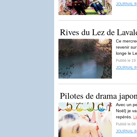
JOURNAL I
Rives du Lez de Laval
Ce mercredi
revenir su
longe le Le
Publié le 19
JOURNAL I
Pilotes de drama japo
Avec un pe
Noël) je va
repérés.
Li
Publié le 08
JOURNAL I