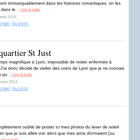
nent immanquablement dans les histoires romantiques, on les
 dans le...
Lire la suite
avril 2014
NTIME
,
TALENTS
uartier St Just
 temps magnifique à Lyon, impossible de rester enfermée à
 ! J'ai donc décidé de visiter des coins de Lyon que je ne connais
u qu...
Lire la suite
 mars 2014
NTIME
,
TALENTS
mplètement oublié de poster ici mes photos du lever de soleil
an que je suis allée voir alors que mes amis dormaient (ou
Lire la suite