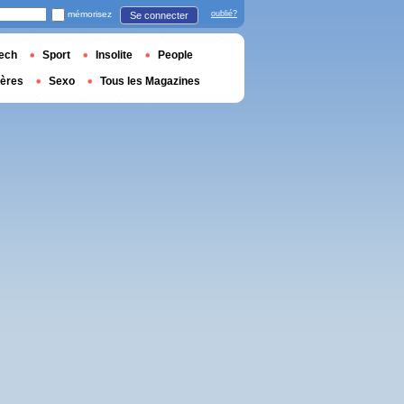
mémorisez
oublié?
Se connecter
ech
Sport
Insolite
People
ières
Sexo
Tous les Magazines