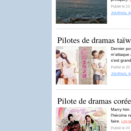
Publié le 23
JOURNAL I
Pilotes de dramas taï
Dernier po
m'attaque 
s'est gran
Publié le 20
JOURNAL I
Pilote de dramas coré
Marry him 
l'héroïne 
faire.
Lire l
Publié le 20