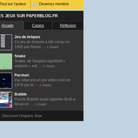
Tout sur l'auteur
Devenez membre
ES JEUX SUR PAPERBLOG.FR
Arcade
Casino
Réflexion
Jeu de briques
Ce jeu de briques a été conçu en
1985 par Alexei......
Jouez
Snake
Snake, de l'anglais signifiant «
serpent », est......
Jouez
Pacman
Pac-Man est un jeu vidéo créé en
1979 par le......
Jouez
Bubble
Puzzle Bobble aussi appelée Bust-a-
Move en......
Jouez
Découvrir l'espace Jeux