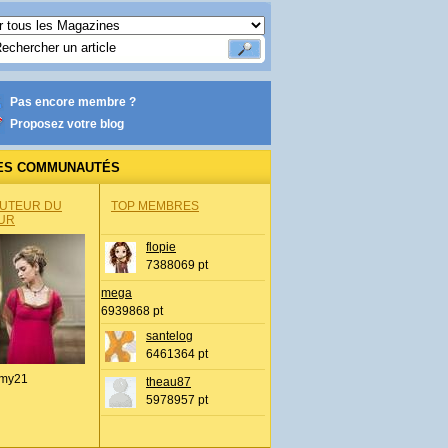
Pas encore membre ?
Proposez votre blog
ES COMMUNAUTÉS
AUTEUR DU
TOP MEMBRES
UR
flopie
7388069 pt
mega
6939868 pt
santelog
6461364 pt
my21
theau87
5978957 pt