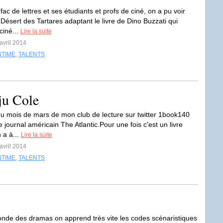
fac de lettres et ses étudiants et profs de ciné, on a pu voir
e Désert des Tartares adaptant le livre de Dino Buzzati qui
ciné...
Lire la suite
avril 2014
NTIME
,
TALENTS
ju Cole
du mois de mars de mon club de lecture sur twitter 1book140
e journal américain The Atlantic.Pour une fois c'est un livre
 a à...
Lire la suite
avril 2014
NTIME
,
TALENTS
nde des dramas on apprend très vite les codes scénaristiques