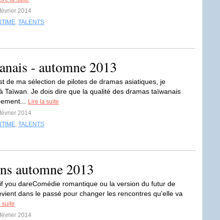
 février 2014
NTIME
,
TALENTS
wanais - automne 2013
st de ma sélection de pilotes de dramas asiatiques, je
à Taïwan. Je dois dire que la qualité des dramas taïwanais
dement...
Lire la suite
 février 2014
NTIME
,
TALENTS
ens automne 2013
if you dareComédie romantique ou la version du futur de
revient dans le passé pour changer les rencontres qu'elle va
a suite
 février 2014