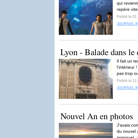
qui revien
repère vite
Publié le 01 
JOURNAL I
Lyon - Balade dans le q
Il fait un
l'intérieur
pas trop o
Publié le 11
JOURNAL I
Nouvel An en photos
J'avais co
du nouvel 
presque).