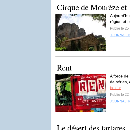
Cirque de Mourèze et 
Aujourd'hu
région et 
Publié le 25
JOURNAL I
Rent
A force de 
de séries,
la suite
Publié le 22 
JOURNAL I
Le désert des tartares