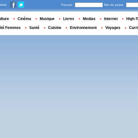
nous
Pseudo
Mot de passe
lture
Cinéma
Musique
Livres
Medias
Internet
High-T
ôté Femmes
Santé
Cuisine
Environnement
Voyages
Carr