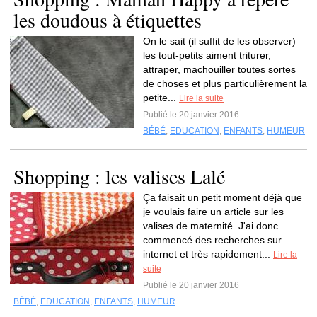
les doudous à étiquettes
On le sait (il suffit de les observer)
les tout-petits aiment triturer,
attraper, machouiller toutes sortes
de choses et plus particulièrement la
petite...
Lire la suite
Publié le 20 janvier 2016
BÉBÉ
,
EDUCATION
,
ENFANTS
,
HUMEUR
Shopping : les valises Lalé
Ça faisait un petit moment déjà que
je voulais faire un article sur les
valises de maternité. J'ai donc
commencé des recherches sur
internet et très rapidement...
Lire la
suite
Publié le 20 janvier 2016
BÉBÉ
,
EDUCATION
,
ENFANTS
,
HUMEUR