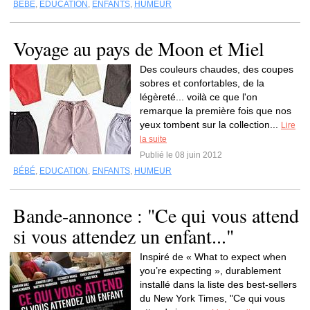
BÉBÉ
,
EDUCATION
,
ENFANTS
,
HUMEUR
Voyage au pays de Moon et Miel
Des couleurs chaudes, des coupes
sobres et confortables, de la
légèreté... voilà ce que l'on
remarque la première fois que nos
yeux tombent sur la collection...
Lire
la suite
Publié le 08 juin 2012
BÉBÉ
,
EDUCATION
,
ENFANTS
,
HUMEUR
Bande-annonce : "Ce qui vous attend
si vous attendez un enfant..."
Inspiré de « What to expect when
you’re expecting », durablement
installé dans la liste des best-sellers
du New York Times, "Ce qui vous