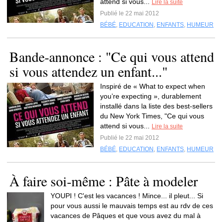
attend si vous...
Lire la suite
Publié le 22 mai 2012
BÉBÉ
,
EDUCATION
,
ENFANTS
,
HUMEUR
Bande-annonce : "Ce qui vous attend
si vous attendez un enfant..."
Inspiré de « What to expect when
you’re expecting », durablement
installé dans la liste des best-sellers
du New York Times, "Ce qui vous
attend si vous...
Lire la suite
Publié le 22 mai 2012
BÉBÉ
,
EDUCATION
,
ENFANTS
,
HUMEUR
À faire soi-même : Pâte à modeler
YOUPI ! C'est les vacances ! Mince... il pleut... Si
pour vous aussi le mauvais temps est au rdv de ces
vacances de Pâques et que vous avez du mal à