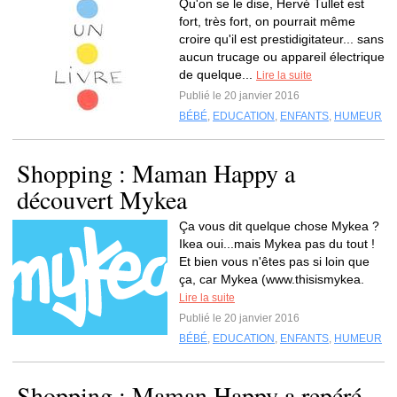
Qu'on se le dise, Hervé Tullet est
fort, très fort, on pourrait même
croire qu'il est prestidigitateur... sans
aucun trucage ou appareil électrique
de quelque...
Lire la suite
Publié le 20 janvier 2016
BÉBÉ
,
EDUCATION
,
ENFANTS
,
HUMEUR
Shopping : Maman Happy a
découvert Mykea
Ça vous dit quelque chose Mykea ?
Ikea oui...mais Mykea pas du tout !
Et bien vous n'êtes pas si loin que
ça, car Mykea (www.thisismykea.
Lire la suite
Publié le 20 janvier 2016
BÉBÉ
,
EDUCATION
,
ENFANTS
,
HUMEUR
Shopping : Maman Happy a repéré