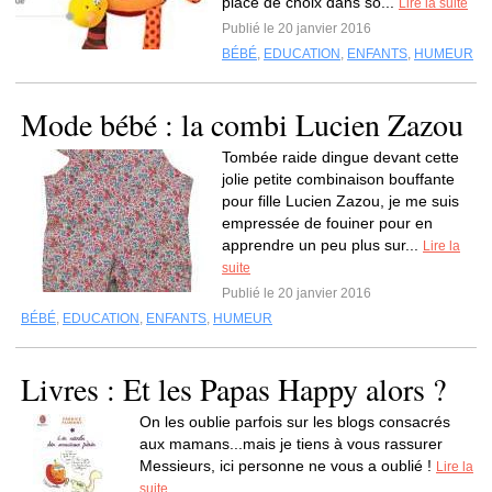
place de choix dans so...
Lire la suite
Publié le 20 janvier 2016
BÉBÉ
,
EDUCATION
,
ENFANTS
,
HUMEUR
Mode bébé : la combi Lucien Zazou
Tombée raide dingue devant cette
jolie petite combinaison bouffante
pour fille Lucien Zazou, je me suis
empressée de fouiner pour en
apprendre un peu plus sur...
Lire la
suite
Publié le 20 janvier 2016
BÉBÉ
,
EDUCATION
,
ENFANTS
,
HUMEUR
Livres : Et les Papas Happy alors ?
On les oublie parfois sur les blogs consacrés
aux mamans...mais je tiens à vous rassurer
Messieurs, ici personne ne vous a oublié !
Lire la
suite