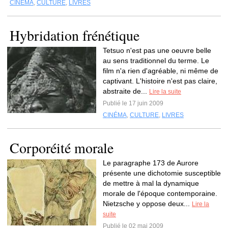
CINÉMA
,
CULTURE
,
LIVRES
Hybridation frénétique
Tetsuo n'est pas une oeuvre belle
au sens traditionnel du terme. Le
film n'a rien d'agréable, ni même de
captivant. L'histoire n'est pas claire,
abstraite de...
Lire la suite
Publié le 17 juin 2009
CINÉMA
,
CULTURE
,
LIVRES
Corporéité morale
Le paragraphe 173 de Aurore
présente une dichotomie susceptible
de mettre à mal la dynamique
morale de l'époque contemporaine.
Nietzsche y oppose deux...
Lire la
suite
Publié le 02 mai 2009