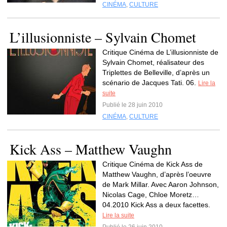
CINÉMA
,
CULTURE
L’illusionniste – Sylvain Chomet
Critique Cinéma de L’illusionniste de
Sylvain Chomet, réalisateur des
Triplettes de Belleville, d’après un
scénario de Jacques Tati. 06.
Lire la
suite
Publié le 28 juin 2010
CINÉMA
,
CULTURE
Kick Ass – Matthew Vaughn
Critique Cinéma de Kick Ass de
Matthew Vaughn, d’après l’oeuvre
de Mark Millar. Avec Aaron Johnson,
Nicolas Cage, Chloe Moretz…
04.2010 Kick Ass a deux facettes.
Lire la suite