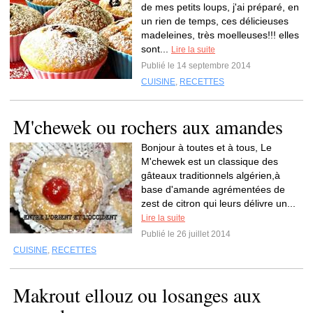
de mes petits loups, j'ai préparé, en
un rien de temps, ces délicieuses
madeleines, très moelleuses!!! elles
sont...
Lire la suite
Publié le 14 septembre 2014
CUISINE
,
RECETTES
M'chewek ou rochers aux amandes
Bonjour à toutes et à tous, Le
M'chewek est un classique des
gâteaux traditionnels algérien,à
base d'amande agrémentées de
zest de citron qui leurs délivre un...
Lire la suite
Publié le 26 juillet 2014
CUISINE
,
RECETTES
Makrout ellouz ou losanges aux