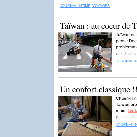
JOURNAL INTIME
,
VOYAGES
Taïwan : au coeur de Ta
Taïwan est 
pense l'av
problémati
Publié le 0
JOURNAL I
Un confort classique !
Chuen-Hing
Taiwan pro
main.
Lire l
Publié le 0
JOURNAL I