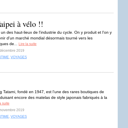
ipei à vélo !!
un des haut-lieux de l'industrie du cycle. On y produit et l'on y
enir d'un marché mondial désormais tourné vers les
ques de...
Lire la suite
5 décembre 2019
NTIME
,
VOYAGES
!
 Tatami, fondé en 1947, est l’une des rares boutiques de
duisant encore des matelas de style japonais fabriqués à la
a suite
4 novembre 2019
NTIME
,
VOYAGES