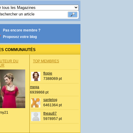
Pas encore membre ?
Proposez votre blog
ES COMMUNAUTÉS
AUTEUR DU
TOP MEMBRES
UR
flopie
7388069 pt
mega
6939868 pt
santelog
6461364 pt
my21
theau87
5978957 pt