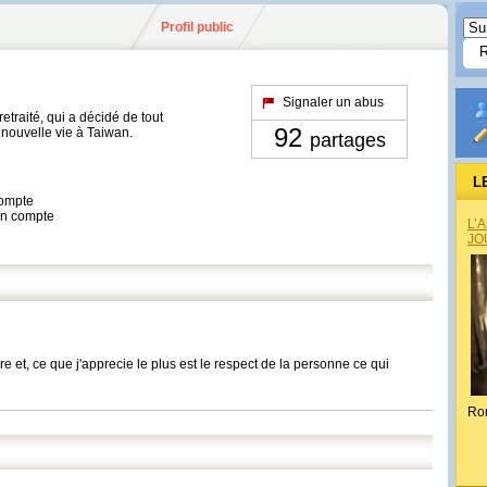
Profil public
Signaler un abus
retraité, qui a décidé de tout
92
 nouvelle vie à Taiwan.
partages
L
compte
son compte
L’
JO
re et, ce que j'apprecie le plus est le respect de la personne ce qui
Ro