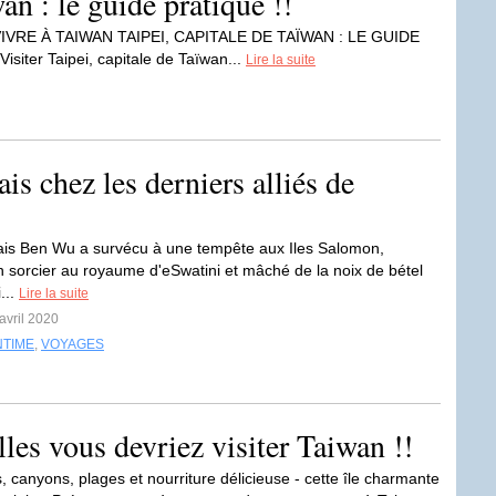
wan : le guide pratique !!
VRE À TAIWAN TAIPEI, CAPITALE DE TAÏWAN : LE GUIDE
siter Taipei, capitale de Taïwan...
Lire la suite
is chez les derniers alliés de
is Ben Wu a survécu à une tempête aux Iles Salomon,
n sorcier au royaume d'eSwatini et mâché de la noix de bétel
...
Lire la suite
avril 2020
NTIME
,
VOYAGES
lles vous devriez visiter Taiwan !!
 canyons, plages et nourriture délicieuse - cette île charmante