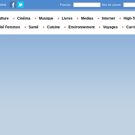
nous
Pseudo
Mot de passe
lture
Cinéma
Musique
Livres
Medias
Internet
High-T
ôté Femmes
Santé
Cuisine
Environnement
Voyages
Carr