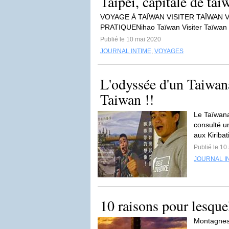
Taipei, capitale de taï
VOYAGE À TAÏWAN VISITER TAÏWAN VI
PRATIQUENihao Taïwan Visiter Taïwan Vi
Publié le 10 mai 2020
JOURNAL INTIME
,
VOYAGES
L'odyssée d'un Taiwana
Taiwan !!
Le Taïwana
consulté u
aux Kiribati
Publié le 10 
JOURNAL I
10 raisons pour lesque
Montagnes,