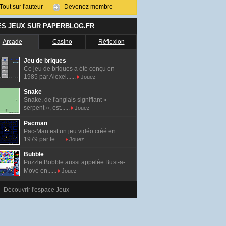
Tout sur l'auteur
Devenez membre
ES JEUX SUR PAPERBLOG.FR
Arcade
Casino
Réflexion
Jeu de briques
Ce jeu de briques a été conçu en
1985 par Alexei......
Jouez
Snake
Snake, de l'anglais signifiant «
serpent », est......
Jouez
Pacman
Pac-Man est un jeu vidéo créé en
1979 par le......
Jouez
Bubble
Puzzle Bobble aussi appelée Bust-a-
Move en......
Jouez
Découvrir l'espace Jeux