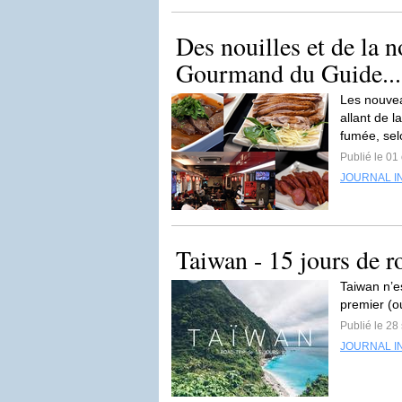
Des nouilles et de la 
Gourmand du Guide...
Les nouvea
allant de l
fumée, sel
Publié le 01
JOURNAL I
Taiwan - 15 jours de ro
Taiwan n’es
premier (o
Publié le 2
JOURNAL I