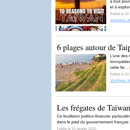
a tout pou
et à explor
Publié le 10
JOURNAL I
6 plages autour de Tai
L’une des 
incroyables
cette île...
Publié le 10
JOURNAL I
Les frégates de Taïwan 
Ce feuilleton politico-financier particu
dans le pied du gouvernement français et
Publié le 10 janvier 2020