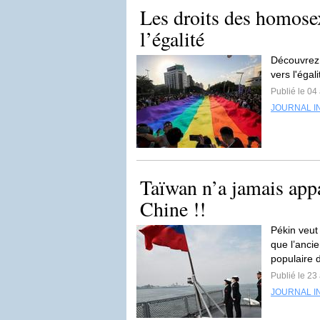
Les droits des homosex
l’égalité
Découvrez 
vers l'éga
Publié le 04 
JOURNAL I
Taïwan n’a jamais app
Chine !!
Pékin veut 
que l’ancie
populaire 
Publié le 23
JOURNAL I