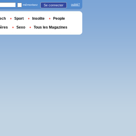
mémorisez
oublié?
Se connecter
ech
Sport
Insolite
People
ières
Sexo
Tous les Magazines