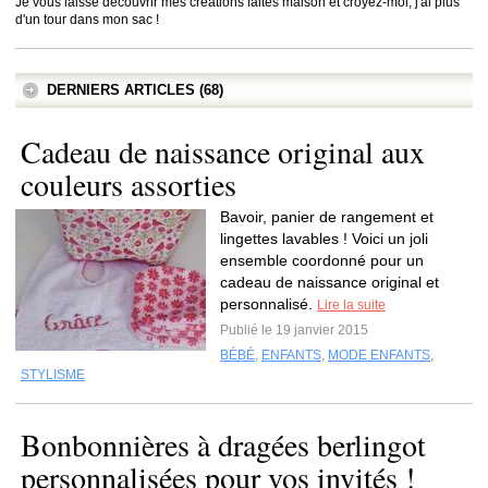
Je vous laisse découvrir mes créations faites maison et croyez-moi, j'ai plus
d'un tour dans mon sac !
DERNIERS ARTICLES (68)
Cadeau de naissance original aux
couleurs assorties
Bavoir, panier de rangement et
lingettes lavables ! Voici un joli
ensemble coordonné pour un
cadeau de naissance original et
personnalisé.
Lire la suite
Publié le 19 janvier 2015
BÉBÉ
,
ENFANTS
,
MODE ENFANTS
,
STYLISME
Bonbonnières à dragées berlingot
personnalisées pour vos invités !