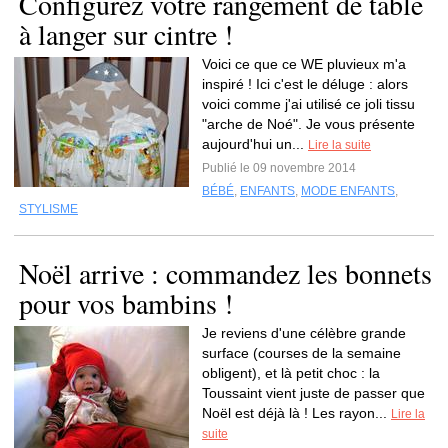
Configurez votre rangement de table
à langer sur cintre !
Voici ce que ce WE pluvieux m'a
inspiré ! Ici c'est le déluge : alors
voici comme j'ai utilisé ce joli tissu
"arche de Noé". Je vous présente
aujourd'hui un...
Lire la suite
Publié le 09 novembre 2014
BÉBÉ
,
ENFANTS
,
MODE ENFANTS
,
STYLISME
Noël arrive : commandez les bonnets
pour vos bambins !
Je reviens d'une célèbre grande
surface (courses de la semaine
obligent), et là petit choc : la
Toussaint vient juste de passer que
Noël est déjà là ! Les rayon...
Lire la
suite