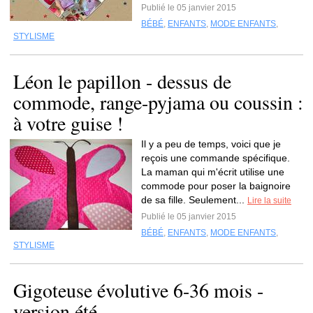
Publié le 05 janvier 2015
BÉBÉ
,
ENFANTS
,
MODE ENFANTS
,
STYLISME
Léon le papillon - dessus de
commode, range-pyjama ou coussin :
à votre guise !
Il y a peu de temps, voici que je
reçois une commande spécifique.
La maman qui m'écrit utilise une
commode pour poser la baignoire
de sa fille. Seulement...
Lire la suite
Publié le 05 janvier 2015
BÉBÉ
,
ENFANTS
,
MODE ENFANTS
,
STYLISME
Gigoteuse évolutive 6-36 mois -
version été