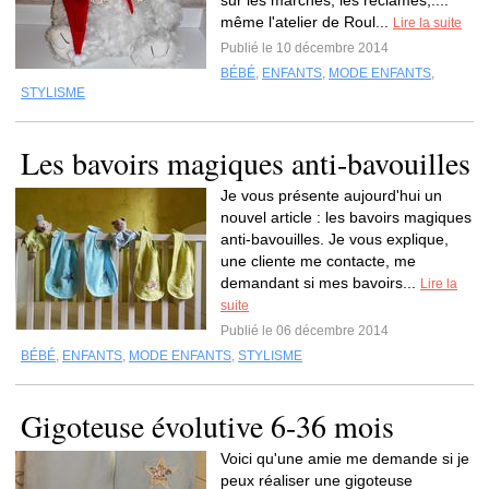
sur les marchés, les réclames,....
même l'atelier de Roul...
Lire la suite
Publié le 10 décembre 2014
BÉBÉ
,
ENFANTS
,
MODE ENFANTS
,
STYLISME
Les bavoirs magiques anti-bavouilles
Je vous présente aujourd'hui un
nouvel article : les bavoirs magiques
anti-bavouilles. Je vous explique,
une cliente me contacte, me
demandant si mes bavoirs...
Lire la
suite
Publié le 06 décembre 2014
BÉBÉ
,
ENFANTS
,
MODE ENFANTS
,
STYLISME
Gigoteuse évolutive 6-36 mois
Voici qu'une amie me demande si je
peux réaliser une gigoteuse