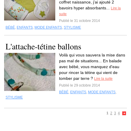
coffret naissance, j'ai ajouté 2
bavoirs hyper absorbants...
Lire la
suite
Publié le 31 octobre 2014
BÉBÉ
,
ENFANTS
,
MODE ENFANTS
,
STYLISME
L'attache-tétine ballons
Voilà qui vous sauvera la mise dans
pas mal de situations... En balade
avec bébé, vous manquez d'eau
pour rincer la tétine qui vient de
tomber par terre ?
Lire la suite
Publié le 29 octobre 2014
BÉBÉ
,
ENFANTS
,
MODE ENFANTS
,
STYLISME
1
2
3
4