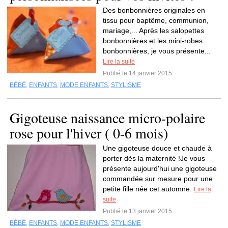
Des bonbonnières originales en
tissu pour baptême, communion,
mariage,... Après les salopettes
bonbonnières et les mini-robes
bonbonnières, je vous présente...
Lire la suite
Publié le 14 janvier 2015
BÉBÉ
,
ENFANTS
,
MODE ENFANTS
,
STYLISME
Gigoteuse naissance micro-polaire
rose pour l'hiver ( 0-6 mois)
Une gigoteuse douce et chaude à
porter dès la maternité !Je vous
présente aujourd'hui une gigoteuse
commandée sur mesure pour une
petite fille née cet automne.
Lire la
suite
Publié le 13 janvier 2015
BÉBÉ
,
ENFANTS
,
MODE ENFANTS
,
STYLISME