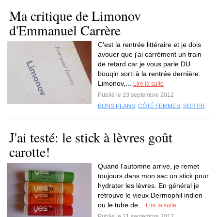
Ma critique de Limonov
d'Emmanuel Carrère
C'est la rentrée littéraire et je dois
avouer que j'ai carrément un train
de retard car je vous parle DU
bouqin sorti à la rentrée dernière:
Limonov,...
Lire la suite
Publié le 23 septembre 2012
BONS PLANS
,
CÔTÉ FEMMES
,
SORTIR
J'ai testé: le stick à lèvres goût
carotte!
Quand l'automne arrive, je remet
toujours dans mon sac un stick pour
hydrater les lèvres. En général je
retrouve le vieux Dermophil indien
ou le tube de...
Lire la suite
Publié le 21 septembre 2012