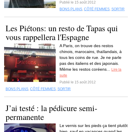
Publié le 15 août 2012
BONS PLANS
,
CÔTÉ FEMMES
,
SORTIR
Les Piétons: un resto de Tapas qui
vous rappellera l'Espagne
A Paris, on trouve des restos
chinois, marocains, thaïlandais, à
tous les coins de rue. Je ne parle
pas des italiens et des japonais.
Même les restos coréens...
Lire la
suite
Publié le 15 août 2012
BONS PLANS
,
CÔTÉ FEMMES
,
SORTIR
J’ai testé : la pédicure semi-
permanente
Le vernis sur les pieds ça tient plutôt
bien, sauf en vacances quand les