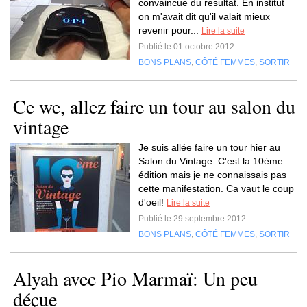
convaincue du resultat. En institut
on m'avait dit qu'il valait mieux
revenir pour...
Lire la suite
Publié le 01 octobre 2012
BONS PLANS
,
CÔTÉ FEMMES
,
SORTIR
Ce we, allez faire un tour au salon du
vintage
Je suis allée faire un tour hier au
Salon du Vintage. C'est la 10ème
édition mais je ne connaissais pas
cette manifestation. Ca vaut le coup
d'oeil!
Lire la suite
Publié le 29 septembre 2012
BONS PLANS
,
CÔTÉ FEMMES
,
SORTIR
Alyah avec Pio Marmaï: Un peu
déçue