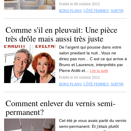
Publié le 08 octobre 2012
BONS PLANS
,
CÔTÉ FEMMES
,
SORTIR
Comme s'il en pleuvait: Une pièce
très drôle mais aussi très juste
De l'argent qui pousse dans votre
salon pnedant la nuit...Vous ne
diriez pas non... C est ce qui arrive à
Bruno et Laurence, interprétés par
Pierre Arditi et...
Lire la suite
Publié le 04 octobre 2012
BONS PLANS
,
CÔTÉ FEMMES
,
SORTIR
Comment enlever du vernis semi-
permanent?
Cet été je vous avais parlé du vernis
semi-permanent. Et j'étais plutôt