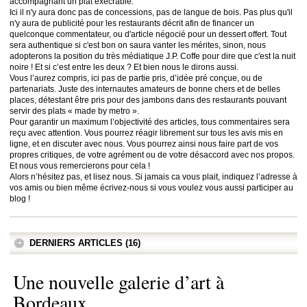
accompagnant un plat exécrable.
Ici il n'y aura donc pas de concessions, pas de langue de bois. Pas plus qu'il
n'y aura de publicité pour les restaurants décrit afin de financer un
quelconque commentateur, ou d'article négocié pour un dessert offert. Tout
sera authentique si c'est bon on saura vanter les mérites, sinon, nous
adopterons la position du très médiatique J.P. Coffe pour dire que c'est la nuit
noire ! Et si c’est entre les deux ? Et bien nous le dirons aussi.
Vous l’aurez compris, ici pas de partie pris, d’idée pré conçue, ou de
partenariats. Juste des internautes amateurs de bonne chers et de belles
places, détestant être pris pour des jambons dans des restaurants pouvant
servir des plats « made by metro ».
Pour garantir un maximum l’objectivité des articles, tous commentaires sera
reçu avec attention. Vous pourrez réagir librement sur tous les avis mis en
ligne, et en discuter avec nous. Vous pourrez ainsi nous faire part de vos
propres critiques, de votre agrément ou de votre désaccord avec nos propos.
Et nous vous remercierons pour cela !
Alors n’hésitez pas, et lisez nous. Si jamais ca vous plait, indiquez l’adresse à
vos amis ou bien même écrivez-nous si vous voulez vous aussi participer au
blog !
DERNIERS ARTICLES (16)
Une nouvelle galerie d’art à
Bordeaux