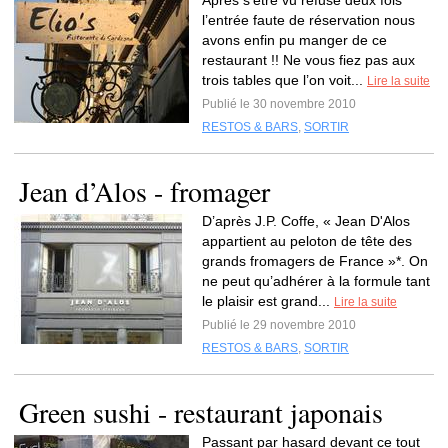
Après s’être vu refusé deux fois
l’entrée faute de réservation nous
avons enfin pu manger de ce
restaurant !! Ne vous fiez pas aux
trois tables que l’on voit...
Lire la suite
Publié le 30 novembre 2010
RESTOS & BARS
,
SORTIR
Jean d’Alos - fromager
D’après J.P. Coffe, « Jean D'Alos
appartient au peloton de tête des
grands fromagers de France »*. On
ne peut qu’adhérer à la formule tant
le plaisir est grand...
Lire la suite
Publié le 29 novembre 2010
RESTOS & BARS
,
SORTIR
Green sushi - restaurant japonais
Passant par hasard devant ce tout